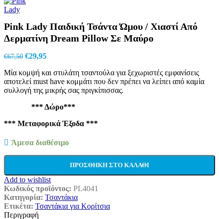
price
τρέχουσα
was:
τιμή
€105,00.
είναι:
Pink Lady Παιδική Τσάντα Ώμου / Χιαστί Από
€74,00.
Δερματίνη Dream Pillow Σε Μαύρο
Original
Η
€
29,95
€
67,50
price
τρέχουσα
Μία κομψή και στυλάτη τσαντούλα για ξεχωριστές εμφανίσεις
was:
τιμή
αποτελεί must have κομμάτι που δεν πρέπει να λείπει από καμία
€67,50.
είναι:
συλλογή της μικρής σας πριγκίπισσας.
€29,95.
*** Δώρο***
*** Μεταφορικά Έξοδα ***
Άμεσα διαθέσιμο
ΠΡΟΣΘΉΚΗ ΣΤΟ ΚΑΛΆΘΙ
Add to wishlist
Κωδικός προϊόντος:
PL4041
Κατηγορία:
Τσαντάκια
Ετικέτα:
Τσαντάκια για Κορίτσια
Περιγραφή