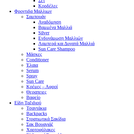
Σετ
Κορδέλες
Φροντιδα Μαλλιων
Σαμπουάν
Αναδόμηση
Βαμμένα Μαλλιά
Silver
Ενδυνάμωση Μαλλιών
Λαμπερά και Δυνατά Μαλλιά
Sun Care Shampoo
Μάσκες
Conditioner
Έλαια
Serum
Spray
Sun Care
Κρέμες – Αφροί
Θεραπειες
Βαφείο
Είδη Ταξιδιού
Τσαντάκια
Backpacks
Στρατιωτικά Σακίδια
Σακ Βουαγιάζ
Χαρτοφύλακες