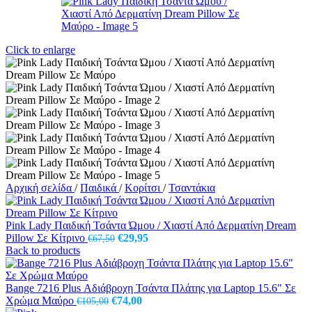
Click to enlarge
Αρχική σελίδα
/
Παιδικά
/
Κορίτσι
/
Τσαντάκια
Pink Lady Παιδική Τσάντα Ώμου / Χιαστί Από Δερματίνη Dream
Original
Η
Pillow Σε Κίτρινο
€
29,95
€
67,50
price
τρέχουσα
Back to products
was:
τιμή
€67,50.
είναι:
€29,95.
Bange 7216 Plus Αδιάβροχη Τσάντα Πλάτης για Laptop 15.6" Σε
Original
Η
Χρώμα Μαύρο
€
74,00
€
105,00