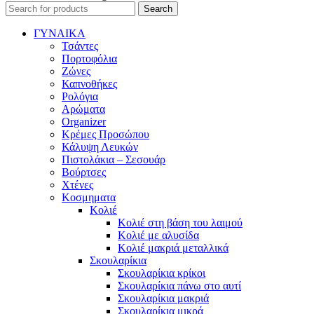
Search
ΓΥΝΑΙΚΑ
Τσάντες
Πορτοφόλια
Ζώνες
Καπνοθήκες
Ρολόγια
Αρώματα
Organizer
Κρέμες Προσώπου
Κάλυψη Λευκών
Πιστολάκια – Σεσουάρ
Βούρτσες
Χτένες
Κοσμηματα
Κολιέ
Κολιέ στη βάση του λαιμού
Κολιέ με αλυσίδα
Κολιέ μακριά μεταλλικά
Σκουλαρίκια
Σκουλαρίκια κρίκοι
Σκουλαρίκια πάνω στο αυτί
Σκουλαρίκια μακριά
Σκουλαρίκια μικρά