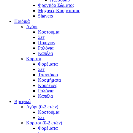
Φροντίδα Σώματος
Μηχανές Κουρέματος
Shavers
Παιδικά
Αγόρι
Κοστούμια
Σετ
Παπιγιόν
Ρολόγια
Καπέλα
Κορίτσι
Φορέματα
Σετ
Τσαντάκια
Κοσμήματα
Κορδέλες
Ρολόγια
Καπέλα
Βρεφικά
Αγόρι (0-2 ετών)
Κοστούμια
Σετ
Κορίτσι (0-2 ετών)
Φορέματα