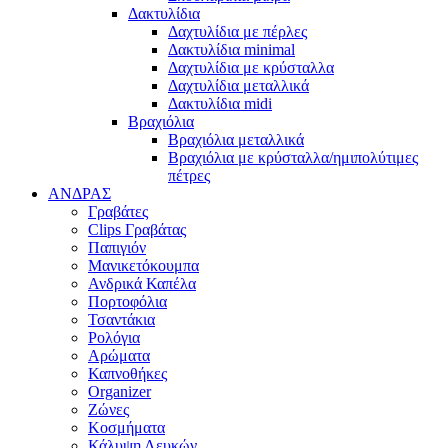
Δακτυλίδια
Δαχτυλίδια με πέρλες
Δακτυλίδια minimal
Δαχτυλίδια με κρύσταλλα
Δαχτυλίδια μεταλλικά
Δακτυλίδια midi
Βραχιόλια
Βραχιόλια μεταλλικά
Βραχιόλια με κρύσταλλα/ημιπολύτιμες
πέτρες
ΑΝΔΡΑΣ
Γραβάτες
Clips Γραβάτας
Παπιγιόν
Μανικετόκουμπα
Ανδρικά Καπέλα
Πορτοφόλια
Τσαντάκια
Ρολόγια
Αρώματα
Καπνοθήκες
Organizer
Ζώνες
Κοσμήματα
Κάλυψη Λευκών