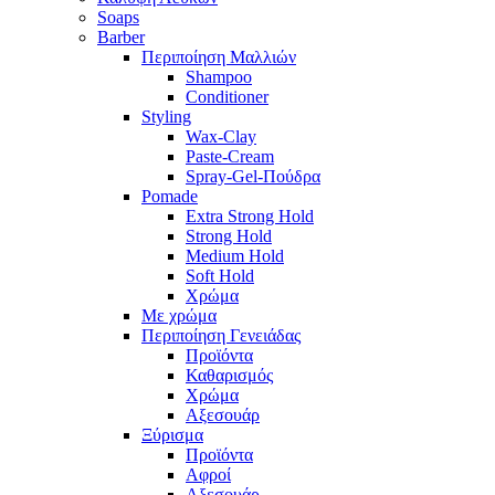
Soaps
Barber
Περιποίηση Μαλλιών
Shampoo
Conditioner
Styling
Wax-Clay
Paste-Cream
Spray-Gel-Πούδρα
Pomade
Extra Strong Hold
Strong Hold
Medium Hold
Soft Hold
Χρώμα
Με χρώμα
Περιποίηση Γενειάδας
Προϊόντα
Καθαρισμός
Χρώμα
Αξεσουάρ
Ξύρισμα
Προϊόντα
Αφροί
Αξεσουάρ