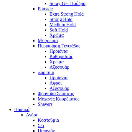
Spray-Gel-Πούδρα
Pomade
Extra Strong Hold
Strong Hold
Medium Hold
Soft Hold
Χρώμα
Με χρώμα
Περιποίηση Γενειάδας
Προϊόντα
Καθαρισμός
Χρώμα
Αξεσουάρ
Ξύρισμα
Προϊόντα
Αφροί
Αξεσουάρ
Φροντίδα Σώματος
Μηχανές Κουρέματος
Shavers
Παιδικά
Αγόρι
Κοστούμια
Σετ
Παπιγιόν