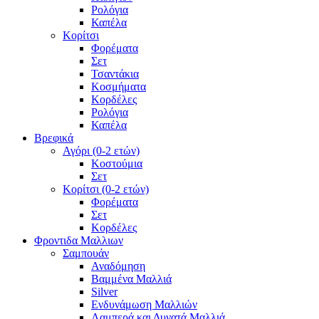
Ρολόγια
Καπέλα
Κορίτσι
Φορέματα
Σετ
Τσαντάκια
Κοσμήματα
Κορδέλες
Ρολόγια
Καπέλα
Βρεφικά
Αγόρι (0-2 ετών)
Κοστούμια
Σετ
Κορίτσι (0-2 ετών)
Φορέματα
Σετ
Κορδέλες
Φροντιδα Μαλλιων
Σαμπουάν
Αναδόμηση
Βαμμένα Μαλλιά
Silver
Ενδυνάμωση Μαλλιών
Λαμπερά και Δυνατά Μαλλιά