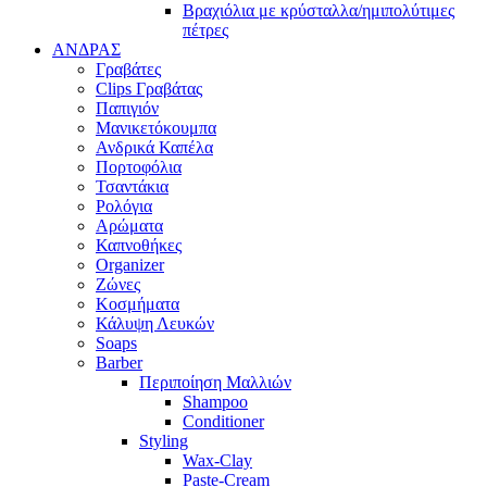
Βραχιόλια με κρύσταλλα/ημιπολύτιμες
πέτρες
ΑΝΔΡΑΣ
Γραβάτες
Clips Γραβάτας
Παπιγιόν
Μανικετόκουμπα
Ανδρικά Καπέλα
Πορτοφόλια
Τσαντάκια
Ρολόγια
Αρώματα
Καπνοθήκες
Organizer
Ζώνες
Κοσμήματα
Κάλυψη Λευκών
Soaps
Barber
Περιποίηση Μαλλιών
Shampoo
Conditioner
Styling
Wax-Clay
Paste-Cream