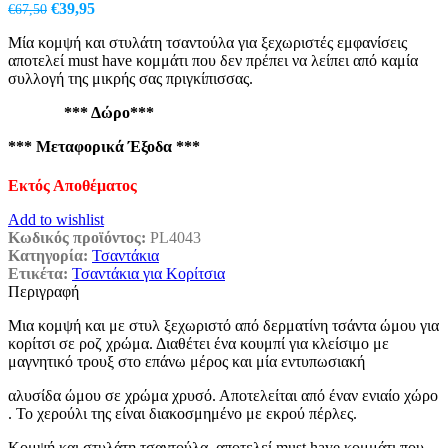
Original
Η
€
39,95
€
67,50
price
τρέχουσα
Μία κομψή και στυλάτη τσαντούλα για ξεχωριστές εμφανίσεις
was:
τιμή
αποτελεί must have κομμάτι που δεν πρέπει να λείπει από καμία
€67,50.
είναι:
συλλογή της μικρής σας πριγκίπισσας.
€39,95.
*** Δώρο***
*** Μεταφορικά Έξοδα ***
Εκτός Αποθέματος
Add to wishlist
Κωδικός προϊόντος:
PL4043
Κατηγορία:
Τσαντάκια
Ετικέτα:
Τσαντάκια για Κορίτσια
Περιγραφή
Mια κομψή και με στυλ ξεχωριστό από δερματίνη τσάντα ώμου για
κορίτσι σε ροζ χρώμα. Διαθέτει ένα κουμπί για κλείσιμο με
μαγνητικό τρουξ στο επάνω μέρος και μία εντυπωσιακή
αλυσίδα ώμου σε χρώμα χρυσό. Αποτελείται από έναν ενιαίο χώρο
. Το χερούλι της είναι διακοσμημένο με εκρού πέρλες.
Κομψή και στυλάτη τσαντούλα αποτελεί must have κομμάτι που