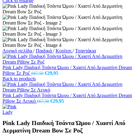
Click to enlarge
Αρχική σελίδα
/
Παιδικά
/
Κορίτσι
/
Τσαντάκια
Pink Lady Παιδική Τσάντα Ώμου / Χιαστί Από Δερματίνη Dream
Original
Η
Pillow Σε Ροζ
€
29,95
€
67,50
price
τρέχουσα
Back to products
was:
τιμή
€67,50.
είναι:
€29,95.
Pink Lady Παιδική Τσάντα Ώμου / Χιαστί Από Δερματίνη Dream
Original
Η
Pillow Σε Λευκό
€
29,95
€
67,50
price
τρέχουσα
was:
τιμή
€67,50.
είναι:
Pink Lady Παιδική Τσάντα Ώμου / Χιαστί Από
€29,95.
Δερματίνη Dream Bow Σε Ροζ