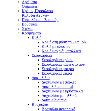
Αρώματα
Organizer
Κρέμες Προσώπου
Κάλυψη Λευκών
Πιστολάκια – Σεσουάρ
Βούρτσες
Χτένες
Κοσμηματα
Κολιέ
Κολιέ στη βάση του λαιμού
Κολιέ με αλυσίδα
Κολιέ μακριά μεταλλικά
Σκουλαρίκια
Σκουλαρίκια κρίκοι
Σκουλαρίκια πάνω στο αυτί
Σκουλαρίκια μακριά
Σκουλαρίκια μικρά
Δακτυλίδια
Δαχτυλίδια με πέρλες
Δακτυλίδια minimal
Δαχτυλίδια με κρύσταλλα
Δαχτυλίδια μεταλλικά
Δακτυλίδια midi
Βραχιόλια
Βραχιόλια μεταλλικά