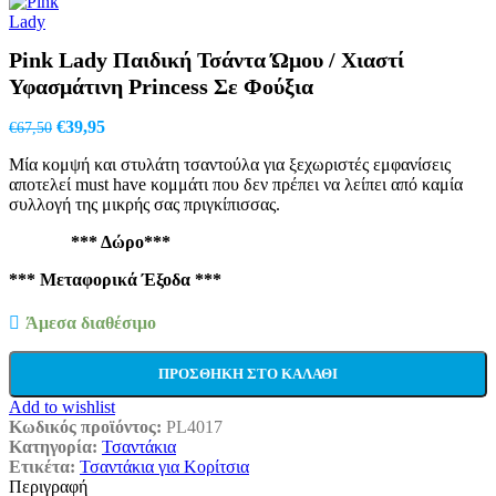
price
τρέχουσα
was:
τιμή
€69,50.
είναι:
Pink Lady Παιδική Τσάντα Ώμου / Χιαστί
€41,95.
Υφασμάτινη Princess Σε Φούξια
Original
Η
€
39,95
€
67,50
price
τρέχουσα
Μία κομψή και στυλάτη τσαντούλα για ξεχωριστές εμφανίσεις
was:
τιμή
αποτελεί must have κομμάτι που δεν πρέπει να λείπει από καμία
€67,50.
είναι:
συλλογή της μικρής σας πριγκίπισσας.
€39,95.
*** Δώρο***
*** Μεταφορικά Έξοδα ***
Άμεσα διαθέσιμο
ΠΡΟΣΘΉΚΗ ΣΤΟ ΚΑΛΆΘΙ
Add to wishlist
Κωδικός προϊόντος:
PL4017
Κατηγορία:
Τσαντάκια
Ετικέτα:
Τσαντάκια για Κορίτσια
Περιγραφή