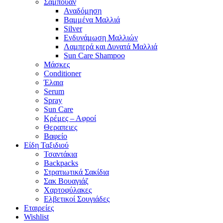
Σαμπουάν
Αναδόμηση
Βαμμένα Μαλλιά
Silver
Ενδυνάμωση Μαλλιών
Λαμπερά και Δυνατά Μαλλιά
Sun Care Shampoo
Μάσκες
Conditioner
Έλαια
Serum
Spray
Sun Care
Κρέμες – Αφροί
Θεραπειες
Βαφείο
Είδη Ταξιδιού
Τσαντάκια
Backpacks
Στρατιωτικά Σακίδια
Σακ Βουαγιάζ
Χαρτοφύλακες
Ελβετικοί Σουγιάδες
Εταιρείες
Wishlist