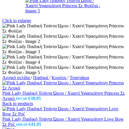
Click to enlarge
Αρχική σελίδα
/
Παιδικά
/
Κορίτσι
/
Τσαντάκια
Pink Lady Παιδική Τσάντα Ώμου / Χιαστί Υφασμάτινη Princess Σε
Original
Η
Λευκό
€
39,95
€
67,50
price
τρέχουσα
Back to products
was:
τιμή
€67,50.
είναι:
€39,95.
Pink Lady Παιδική Τσάντα Ώμου / Χιαστί Υφασμάτινη Love Bow
Original
Η
Σε Ροζ
€
41,95
€
69,50