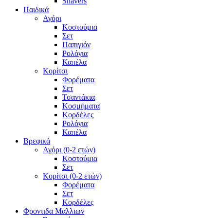
Shavers
Παιδικά
Αγόρι
Κοστούμια
Σετ
Παπιγιόν
Ρολόγια
Καπέλα
Κορίτσι
Φορέματα
Σετ
Τσαντάκια
Κοσμήματα
Κορδέλες
Ρολόγια
Καπέλα
Βρεφικά
Αγόρι (0-2 ετών)
Κοστούμια
Σετ
Κορίτσι (0-2 ετών)
Φορέματα
Σετ
Κορδέλες
Φροντιδα Μαλλιων