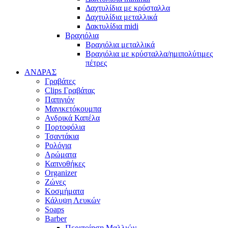
Δαχτυλίδια με κρύσταλλα
Δαχτυλίδια μεταλλικά
Δακτυλίδια midi
Βραχιόλια
Βραχιόλια μεταλλικά
Βραχιόλια με κρύσταλλα/ημιπολύτιμες
πέτρες
ΑΝΔΡΑΣ
Γραβάτες
Clips Γραβάτας
Παπιγιόν
Μανικετόκουμπα
Ανδρικά Καπέλα
Πορτοφόλια
Τσαντάκια
Ρολόγια
Αρώματα
Καπνοθήκες
Organizer
Ζώνες
Κοσμήματα
Κάλυψη Λευκών
Soaps
Barber
Περιποίηση Μαλλιών