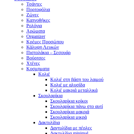
Τσάντες
Πορτοφόλια
Ζώνες
Καπνοθήκες
Ρολόγια
Αρώματα
Organizer
Κρέμες Προσώπου
Κάλυψη Λευκών
Πιστολάκια – Σεσουάρ
Βούρτσες
Χτένες
Κοσμηματα
Κολιέ
Κολιέ στη βάση του λαιμού
Κολιέ με αλυσίδα
Κολιέ μακριά μεταλλικά
Σκουλαρίκια
Σκουλαρίκια κρίκοι
Σκουλαρίκια πάνω στο αυτί
Σκουλαρίκια μακριά
Σκουλαρίκια μικρά
Δακτυλίδια
Δαχτυλίδια με πέρλες
Δακτυλίδια minimal