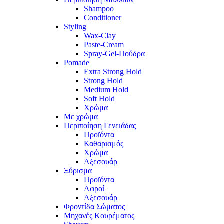
Shampoo
Conditioner
Styling
Wax-Clay
Paste-Cream
Spray-Gel-Πούδρα
Pomade
Extra Strong Hold
Strong Hold
Medium Hold
Soft Hold
Χρώμα
Με χρώμα
Περιποίηση Γενειάδας
Προϊόντα
Καθαρισμός
Χρώμα
Αξεσουάρ
Ξύρισμα
Προϊόντα
Αφροί
Αξεσουάρ
Φροντίδα Σώματος
Μηχανές Κουρέματος