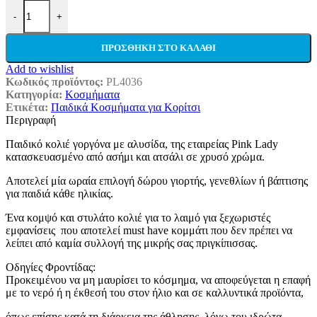
Pink Lady Παιδικό Κολιέ Από Ασήμι Με Αλυσίδα Προέκτασης Ted
-
+
ΠΡΟΣΘΉΚΗ ΣΤΟ ΚΑΛΆΘΙ
Add to wishlist
Κωδικός προϊόντος:
PL4036
Κατηγορία:
Κοσμήματα
Ετικέτα:
Παιδικά Κοσμήματα για Κορίτσι
Περιγραφή
Παιδικό κολιέ γοργόνα με αλυσίδα, της εταιρείας Pink Lady
κατασκευασμένo από ασήμι και ατσάλι σε χρυσό χρώμα.
Αποτελεί μία ωραία επιλογή δώρου γιορτής, γενεθλίων ή βάπτισης
για παιδιά κάθε ηλικίας.
Ένα κομψό και στυλάτο κολιέ για το λαιμό για ξεχωριστές
εμφανίσεις που αποτελεί must have κομμάτι που δεν πρέπει να
λείπει από καμία συλλογή της μικρής σας πριγκίπισσας.
Οδηγίες Φροντίδας:
Προκειμένου να μη μαυρίσει το κόσμημα, να αποφεύγεται η επαφή
με το νερό ή η έκθεσή του στον ήλιο και σε καλλυντικά προϊόντα,
όπως επίσης κατά τη διάρκεια της άθλησης, λόγω του ιδρώτα.