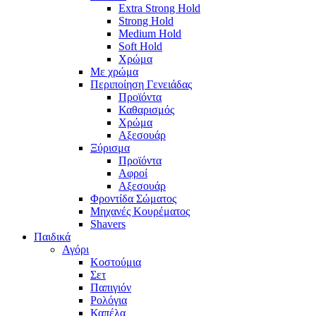
Extra Strong Hold
Strong Hold
Medium Hold
Soft Hold
Χρώμα
Με χρώμα
Περιποίηση Γενειάδας
Προϊόντα
Καθαρισμός
Χρώμα
Αξεσουάρ
Ξύρισμα
Προϊόντα
Αφροί
Αξεσουάρ
Φροντίδα Σώματος
Μηχανές Κουρέματος
Shavers
Παιδικά
Αγόρι
Κοστούμια
Σετ
Παπιγιόν
Ρολόγια
Καπέλα