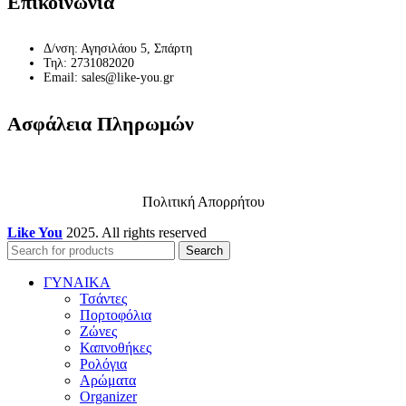
Επικοινωνία
Δ/νση: Αγησιλάου 5, Σπάρτη
Τηλ: 2731082020
Email: sales@like-you.gr
Ασφάλεια Πληρωμών
Πολιτική Απορρήτου
Like You
2025. All rights reserved
Search
ΓΥΝΑΙΚΑ
Τσάντες
Πορτοφόλια
Ζώνες
Καπνοθήκες
Ρολόγια
Αρώματα
Organizer