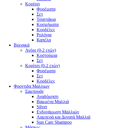
Κορίτσι
Φορέματα
Σετ
Τσαντάκια
Κοσμήματα
Κορδέλες
Ρολόγια
Καπέλα
Βρεφικά
Αγόρι (0-2 ετών)
Κοστούμια
Σετ
Κορίτσι (0-2 ετών)
Φορέματα
Σετ
Κορδέλες
Φροντιδα Μαλλιων
Σαμπουάν
Αναδόμηση
Βαμμένα Μαλλιά
Silver
Ενδυνάμωση Μαλλιών
Λαμπερά και Δυνατά Μαλλιά
Sun Care Shampoo
Μάσκες