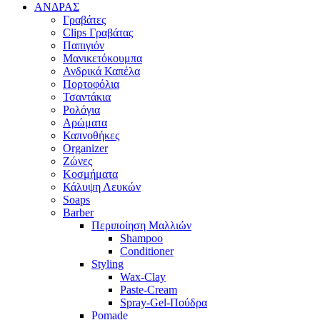
ΑΝΔΡΑΣ
Γραβάτες
Clips Γραβάτας
Παπιγιόν
Μανικετόκουμπα
Ανδρικά Καπέλα
Πορτοφόλια
Τσαντάκια
Ρολόγια
Αρώματα
Καπνοθήκες
Organizer
Ζώνες
Κοσμήματα
Κάλυψη Λευκών
Soaps
Barber
Περιποίηση Μαλλιών
Shampoo
Conditioner
Styling
Wax-Clay
Paste-Cream
Spray-Gel-Πούδρα
Pomade