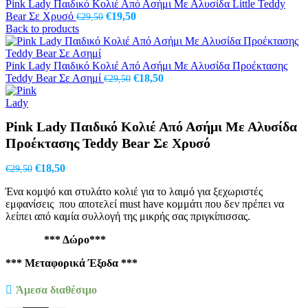
Pink Lady Παιδικό Κολιέ Από Ασήμι Με Αλυσίδα Little Teddy
Original
Η
Bear Σε Χρυσό
€
19,50
€
29,50
price
τρέχουσα
Back to products
was:
τιμή
€29,50.
είναι:
€19,50.
Pink Lady Παιδικό Κολιέ Από Ασήμι Με Αλυσίδα Προέκτασης
Original
Η
Teddy Bear Σε Ασημί
€
18,50
€
29,50
price
τρέχουσα
was:
τιμή
€29,50.
είναι:
Pink Lady Παιδικό Κολιέ Από Ασήμι Με Αλυσίδα
€18,50.
Προέκτασης Teddy Bear Σε Χρυσό
Original
Η
€
18,50
€
29,50
price
τρέχουσα
Ένα κομψό και στυλάτο κολιέ για το λαιμό για ξεχωριστές
was:
τιμή
εμφανίσεις που αποτελεί must have κομμάτι που δεν πρέπει να
€29,50.
είναι:
λείπει από καμία συλλογή της μικρής σας πριγκίπισσας.
€18,50.
*** Δώρο***
*** Μεταφορικά Έξοδα ***
Άμεσα διαθέσιμο