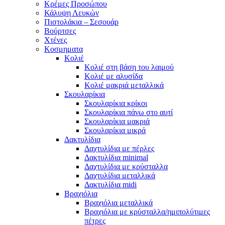
Κρέμες Προσώπου
Κάλυψη Λευκών
Πιστολάκια – Σεσουάρ
Βούρτσες
Χτένες
Κοσμηματα
Κολιέ
Κολιέ στη βάση του λαιμού
Κολιέ με αλυσίδα
Κολιέ μακριά μεταλλικά
Σκουλαρίκια
Σκουλαρίκια κρίκοι
Σκουλαρίκια πάνω στο αυτί
Σκουλαρίκια μακριά
Σκουλαρίκια μικρά
Δακτυλίδια
Δαχτυλίδια με πέρλες
Δακτυλίδια minimal
Δαχτυλίδια με κρύσταλλα
Δαχτυλίδια μεταλλικά
Δακτυλίδια midi
Βραχιόλια
Βραχιόλια μεταλλικά
Βραχιόλια με κρύσταλλα/ημιπολύτιμες
πέτρες