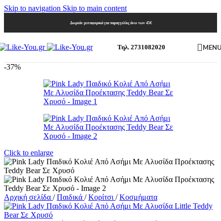
Skip to navigation
Skip to main content
Δωρεάν μεταφορικά για παραγγελίες άνω των 45€
MEN
Τηλ. 2731082020
-37%
Click to enlarge
Αρχική σελίδα
/
Παιδικά
/
Κορίτσι
/
Κοσμήματα