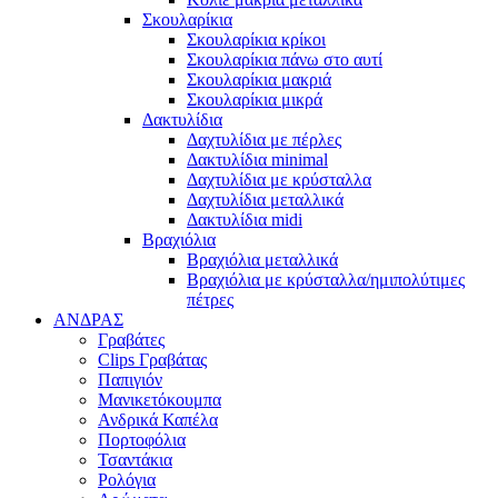
Σκουλαρίκια
Σκουλαρίκια κρίκοι
Σκουλαρίκια πάνω στο αυτί
Σκουλαρίκια μακριά
Σκουλαρίκια μικρά
Δακτυλίδια
Δαχτυλίδια με πέρλες
Δακτυλίδια minimal
Δαχτυλίδια με κρύσταλλα
Δαχτυλίδια μεταλλικά
Δακτυλίδια midi
Βραχιόλια
Βραχιόλια μεταλλικά
Βραχιόλια με κρύσταλλα/ημιπολύτιμες
πέτρες
ΑΝΔΡΑΣ
Γραβάτες
Clips Γραβάτας
Παπιγιόν
Μανικετόκουμπα
Ανδρικά Καπέλα
Πορτοφόλια
Τσαντάκια
Ρολόγια