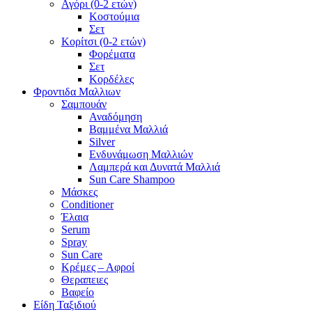
Αγόρι (0-2 ετών)
Κοστούμια
Σετ
Κορίτσι (0-2 ετών)
Φορέματα
Σετ
Κορδέλες
Φροντιδα Μαλλιων
Σαμπουάν
Αναδόμηση
Βαμμένα Μαλλιά
Silver
Ενδυνάμωση Μαλλιών
Λαμπερά και Δυνατά Μαλλιά
Sun Care Shampoo
Μάσκες
Conditioner
Έλαια
Serum
Spray
Sun Care
Κρέμες – Αφροί
Θεραπειες
Βαφείο
Είδη Ταξιδιού