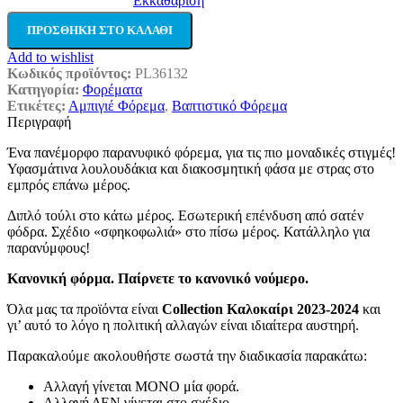
Εκκαθάριση
ΠΡΟΣΘΉΚΗ ΣΤΟ ΚΑΛΆΘΙ
Add to wishlist
Κωδικός προϊόντος:
PL36132
Κατηγορία:
Φορέματα
Ετικέτες:
Αμπιγιέ Φόρεμα
,
Βαπτιστικό Φόρεμα
Περιγραφή
Ένα πανέμορφο παρανυφικό φόρεμα, για τις πιο μοναδικές στιγμές!
Υφασμάτινα λουλουδάκια και διακοσμητική φάσα με στρας στο
εμπρός επάνω μέρος.
Διπλό τούλι στο κάτω μέρος. Εσωτερική επένδυση από σατέν
φόδρα. Σχέδιο «σφηκοφωλιά» στο πίσω μέρος. Κατάλληλο για
παρανύμφους!
Κανονική φόρμα. Παίρνετε το κανονικό νούμερο.
Όλα μας τα προϊόντα είναι
Collection Καλοκαίρι 2023-2024
και
γι’ αυτό το λόγο η πολιτική αλλαγών είναι ιδιαίτερα αυστηρή.
Παρακαλούμε ακολουθήστε σωστά την διαδικασία παρακάτω:
Αλλαγή γίνεται ΜΟΝΟ μία φορά.
Αλλαγή ΔΕΝ γίνεται στο σχέδιο.