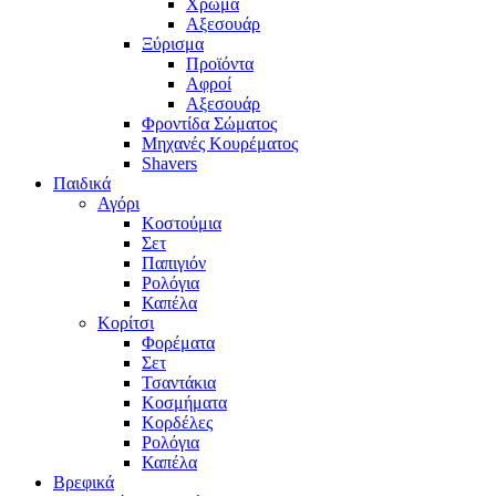
Χρώμα
Αξεσουάρ
Ξύρισμα
Προϊόντα
Αφροί
Αξεσουάρ
Φροντίδα Σώματος
Μηχανές Κουρέματος
Shavers
Παιδικά
Αγόρι
Κοστούμια
Σετ
Παπιγιόν
Ρολόγια
Καπέλα
Κορίτσι
Φορέματα
Σετ
Τσαντάκια
Κοσμήματα
Κορδέλες
Ρολόγια
Καπέλα
Βρεφικά