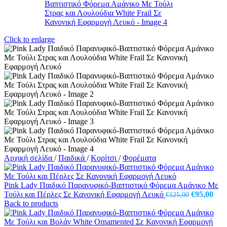
Click to enlarge
Αρχική σελίδα
/
Παιδικά
/
Κορίτσι
/
Φορέματα
Pink Lady Παιδικό Παρανυφικό-Βαπτιστικό Φόρεμα Αμάνικο Με
Original
Η
Τούλι και Πέρλες Σε Κανονική Εφαρμογή Λευκό
€
95,00
€
125,00
price
τρέ
Back to products
was:
τιμ
€125,00.
είνα