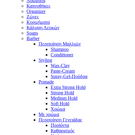
Αρώματα
Καπνοθήκες
Organizer
Ζώνες
Κοσμήματα
Κάλυψη Λευκών
Soaps
Barber
Περιποίηση Μαλλιών
Shampoo
Conditioner
Styling
Wax-Clay
Paste-Cream
Spray-Gel-Πούδρα
Pomade
Extra Strong Hold
Strong Hold
Medium Hold
Soft Hold
Χρώμα
Με χρώμα
Περιποίηση Γενειάδας
Προϊόντα
Καθαρισμός