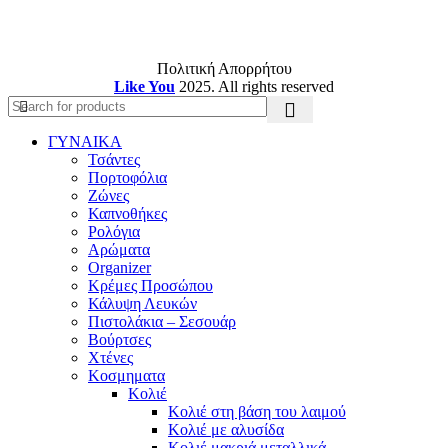
Πολιτική Απορρήτου
Like You
2025. All rights reserved
ΓΥΝΑΙΚΑ
Τσάντες
Πορτοφόλια
Ζώνες
Καπνοθήκες
Ρολόγια
Αρώματα
Organizer
Κρέμες Προσώπου
Κάλυψη Λευκών
Πιστολάκια – Σεσουάρ
Βούρτσες
Χτένες
Κοσμηματα
Κολιέ
Κολιέ στη βάση του λαιμού
Κολιέ με αλυσίδα
Κολιέ μακριά μεταλλικά