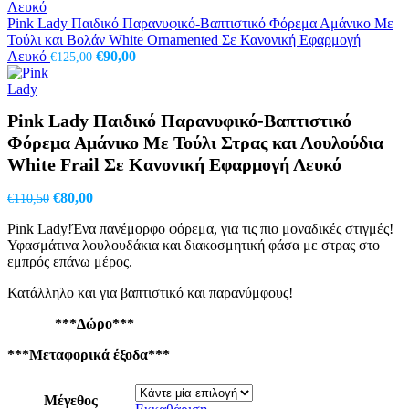
€95,
Pink Lady Παιδικό Παρανυφικό-Βαπτιστικό Φόρεμα Αμάνικο Με
Τούλι και Βολάν White Ornamented Σε Κανονική Εφαρμογή
Original
Η
Λευκό
€
90,00
€
125,00
price
τρέχουσα
was:
τιμή
€125,00.
είναι:
Pink Lady Παιδικό Παρανυφικό-Βαπτιστικό
€90,00.
Φόρεμα Αμάνικο Με Τούλι Στρας και Λουλούδια
White Frail Σε Κανονική Εφαρμογή Λευκό
Original
Η
€
80,00
€
110,50
price
τρέχουσα
Pink Lady!Ένα πανέμορφο φόρεμα, για τις πιο μοναδικές στιγμές!
was:
τιμή
Υφασμάτινα λουλουδάκια και διακοσμητική φάσα με στρας στο
€110,50.
είναι:
εμπρός επάνω μέρος.
€80,00.
Κατάλληλο και για βαπτιστικό και παρανύμφους!
***Δώρο***
***Μεταφορικά έξοδα***
Μέγεθος