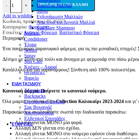
Pink Lady Παιδικό Παρανυφικό-Βαπτιστικό Φόρεμα Αμάνικο Με Το
ΠΡΟΣΘΉΚΗ ΣΤΟ ΚΑΛΆΘΙ
Βαμμένα Μαλλιά
-
+
Silver
Add to wishlist
Ενδυνάμωση Μαλλιών
Κωδικός προϊόντος:
PL36653
Λαμπερά και Δυνατά Μαλλιά
Κατηγορία:
Φορέματα
Sun Care Shampoo
Ετικέτες:
Αμπιγιέ Φόρεμα
,
Βαπτιστικό Φόρεμα
Μάσκες
Περιγραφή
Conditioner
Έλαια
Ένα πανέμορφο παρανυφικό φόρεμα, για τις πιο μοναδικές στιγμές!
Serum
Spray
Δέσιμο με ζώνη από τούλι και άνοιγμα με φερμουάρ στο πίσω μέρο
Sun Care
Κρέμες – Αφροί
Κατάλληλο και για παρανύμφους! Σύνθεση από 100% πολυεστέρα.
Θεραπειες
Βαφείο
ΕΊΔΗ ΤΑΞΙΔΙΟΎ
Τσαντάκια
Κανονική φόρμα. Παίρνετε το κανονικό νούμερο.
Backpacks
Όλα μας τα προϊόντα είναι
Collection Καλοκαίρι 2023-2024
και γι’
Στρατιωτικά Σακίδια
Σακ Βουαγιάζ
Παρακαλούμε ακολουθήστε σωστά την διαδικασία παρακάτω:
Χαρτοφύλακες
Ελβετικοί Σουγιάδες
Αλλαγή γίνεται ΜΟΝΟ μία φορά.
ΕΤΑΙΡΕΊΕΣ
Αλλαγή ΔΕΝ γίνεται στο σχέδιο.
Αλλαγή γίνεται ΜΟΝΟ στο νούμερο εφόσον είναι διαθέσιμο.