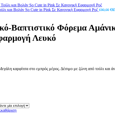
Or
ύλι και Βολάν So Cute in Pink Σε Κανονική Εφαρμογή Ροζ
€
6
€
90,00
pr
wa
€9
κό-Βαπτιστικό Φόρεμα Αμάνικ
Εφαρμογή Λευκό
 Μεγάλη καρφίτσα στο εμπρός μέρος. Δέσιμο με ζώνη από τούλι και ά
κκαθάριση