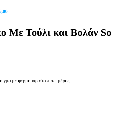
price
τρέχουσα
was:
τιμή
iginal
Η
€125,00.
είναι:
5,00
ice
τρέχουσα
€90,00.
s:
τιμή
0,00.
είναι:
ο Με Τούλι και Βολάν So
€65,00.
νοιγμα με φερμουάρ στο πίσω μέρος.