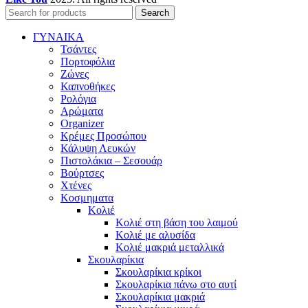
Search
ΓΥΝΑΙΚΑ
Τσάντες
Πορτοφόλια
Ζώνες
Καπνοθήκες
Ρολόγια
Αρώματα
Organizer
Κρέμες Προσώπου
Κάλυψη Λευκών
Πιστολάκια – Σεσουάρ
Βούρτσες
Χτένες
Κοσμηματα
Κολιέ
Κολιέ στη βάση του λαιμού
Κολιέ με αλυσίδα
Κολιέ μακριά μεταλλικά
Σκουλαρίκια
Σκουλαρίκια κρίκοι
Σκουλαρίκια πάνω στο αυτί
Σκουλαρίκια μακριά