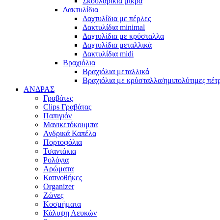
Σκουλαρίκια μικρά
Δακτυλίδια
Δαχτυλίδια με πέρλες
Δακτυλίδια minimal
Δαχτυλίδια με κρύσταλλα
Δαχτυλίδια μεταλλικά
Δακτυλίδια midi
Βραχιόλια
Βραχιόλια μεταλλικά
Βραχιόλια με κρύσταλλα/ημιπολύτιμες πέτ
ΑΝΔΡΑΣ
Γραβάτες
Clips Γραβάτας
Παπιγιόν
Μανικετόκουμπα
Ανδρικά Καπέλα
Πορτοφόλια
Τσαντάκια
Ρολόγια
Αρώματα
Καπνοθήκες
Organizer
Ζώνες
Κοσμήματα
Κάλυψη Λευκών