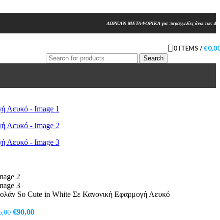
ΔΩΡΕΑΝ ΜΕΤΑΦΟΡΙΚΑ για παραγγελίες άνω των 45
0
ITEMS
/
€
0,0
Search
ολάν So Cute in White Σε Κανονική Εφαρμογή Λευκό
Original
Η
€
90,00
5,00