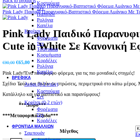
Back to products
Κοστούμια
Σετ
Pink Lady Παιδικό Παρανυφικό-Βαπτιστικό Φόρεμα Αμάνικο Με Το
Παπιγιόν
Ρολόγια
Καπέλα
Pink Lady Παιδικό Παρανυφι
Κορίτσι
Φορέματα
Cute in White Σε Κανονική 
Σετ
Τσαντάκια
Κοσμήματα
Κορδέλες
Original
Η
€
65,00
€
90,00
Ρολόγια
price
τρέχουσα
Καπέλα
Pink Lady!Ένα πανέμορφο φόρεμα, για τις πιο μοναδικές στιγμές!
was:
τιμή
ΒΡΕΦΙΚΆ
€90,00.
είναι:
Σχέδιο Τούλι και βολάν σε στρώσεις, περιμετρικά στο κάτω μέρος.
Αγόρι (0-2 ετών)
€65,00.
Κοστούμια
Κατάλληλο και για βαπτιστικό και παρανύμφους!
Σετ
Κορίτσι (0-2 ετών)
***Δώρο***
Φορέματα
Σετ
***Μεταφορικά έξοδα***
Κορδέλες
ΦΡΟΝΤΙΔΑ ΜΑΛΛΙΩΝ
Μέγεθος
Σαμπουάν
Ε
Αναδόμηση