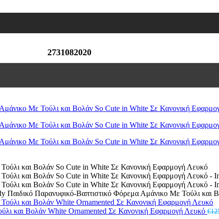
2731082020
dy Παιδικό Παρανυφικό-Βαπτιστικό Φόρεμα Αμάνικο Με Τούλι και Β
ούλι και Βολάν White Ornamented Σε Κανονική Εφαρμογή Λευκό
€
12