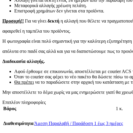
Αλλαγή γίνεται δεκτή εντός 14 ημερών από την παραλαβή του
Μεταφορικά αλλαγής χρέωση πελάτη.
Επιστροφή χρημάτων δεν γίνεται στα προϊόντα.
Προσοχή!!
Για να γίνει
δεκτή
η αλλαγή που θέλετε να πραγματοποιήσ
αφαιρεθεί η ταμπέλα του προϊόντος.
Η φωτογραφία είναι πολύ σημαντική για την καλύτερη εξυπηρέτηση σ
απόλυτα στο παιδί σας αλλά και για να διαπιστώσουμε πως το προιό
Διαδικασία αλλαγής.
Αφού έρθουμε σε επικοινωνία, αποστέλλεται με courier ACS 
Όταν το courier σας φέρει το νέο πακέτο θα δώσετε πίσω το α
Θα πρέπει
να το παραδώσετε στην αρχική του κατάσταση με τ
Μην αποστέλλετε το δέμα χωρίς να μας ενημερώσετε γιατί θα χρεωθ
Επιπλέον πληροφορίες
Βάρος
1 κ.
Διαθεσιμότητα
Άμεση Παραλαβή / Παράδοση 1 έως 3 ημέρες