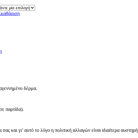
4
κκαθάριση
ε Φιόγκο και Strass Σε Κίτρινο ποσότητα
η
.
ναγεννημένο δέρμα.
σε παρτίδα).
σας και γι’ αυτό το λόγο η πολιτική αλλαγών είναι ιδιαίτερα αυστηρή