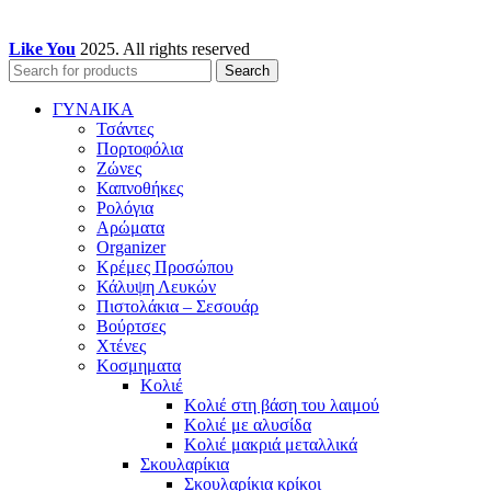
Like You
2025. All rights reserved
Search
ΓΥΝΑΙΚΑ
Τσάντες
Πορτοφόλια
Ζώνες
Καπνοθήκες
Ρολόγια
Αρώματα
Organizer
Κρέμες Προσώπου
Κάλυψη Λευκών
Πιστολάκια – Σεσουάρ
Βούρτσες
Χτένες
Κοσμηματα
Κολιέ
Κολιέ στη βάση του λαιμού
Κολιέ με αλυσίδα
Κολιέ μακριά μεταλλικά
Σκουλαρίκια
Σκουλαρίκια κρίκοι