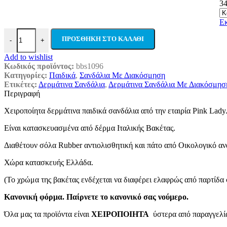
3
Ε
Pink Lady Χειροποίητα Παιδικά Σανδάλια Aigli Ταμπά Από Δέρμα Μ
ΠΡΟΣΘΉΚΗ ΣΤΟ ΚΑΛΆΘΙ
-
+
Add to wishlist
Κωδικός προϊόντος:
bbs1096
Κατηγορίες:
Παιδικά
,
Σανδάλια Με Διακόσμηση
Ετικέτες:
Δερμάτινα Σανδάλια
,
Δερμάτινα Σανδάλια Με Διακόσμησ
Περιγραφή
Χειροποίητα δερμάτινα παιδικά σανδάλια από την εταιρία Pink Lady
Είναι κατασκευασμένα από δέρμα Ιταλικής Βακέτας.
Διαθέτουν σόλα Rubber αντιολισθητική και πάτο από Οικολογικό α
Χώρα κατασκευής Ελλάδα.
(Το χρώμα της βακέτας ενδέχεται να διαφέρει ελαφρώς από παρτίδα 
Κανονική φόρμα. Παίρνετε το κανονικό σας νούμερο.
Όλα μας τα προϊόντα είναι
ΧΕΙΡΟΠΟΙΗΤΑ
ύστερα από παραγγελία 