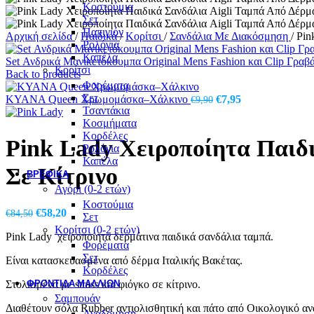
Κοστούμια
Σετ
Παπιγιόν
Αρχική σελίδα
/
Παιδικά
/
Κορίτσι
/
Σανδάλια Με Διακόσμηση
/
Pin
Ρολόγια
Καπέλα
Set Ανδρικά Μανικετόκουμπα Original Mens Fashion και Clip Γραβ
Κορίτσι
Back to products
Φορέματα
Σετ
Original
Η
KYANA Queen Χρωμομάσκα–Χάλκινο
€
7,95
€
9,90
Τσαντάκια
price
τρέχουσα
Κοσμήματα
was:
τιμή
Κορδέλες
€9,90.
είναι:
Pink Lady Χειροποίητα Παιδι
Ρολόγια
€7,95.
Καπέλα
Σε Κίτρινο
ΒΡΕΦΙΚΆ
Αγόρι (0-2 ετών)
Κοστούμια
Original
Η
€
58,20
€
84,50
Σετ
price
τρέχουσα
Κορίτσι (0-2 ετών)
Pink Lady χειροποίητα δερμάτινα παιδικά σανδάλια ταμπά.
was:
τιμή
Φορέματα
€84,50.
είναι:
Σετ
Είναι κατασκευασμένα από δέρμα Ιταλικής Βακέτας.
€58,20.
Κορδέλες
ΦΡΟΝΤΙΔΑ ΜΑΛΛΙΩΝ
Στολισμένα με strass και φιόγκο σε κίτρινο.
Σαμπουάν
Διαθέτουν σόλα Rubber αντιολισθητική και πάτο από Οικολογικό α
Αναδόμηση