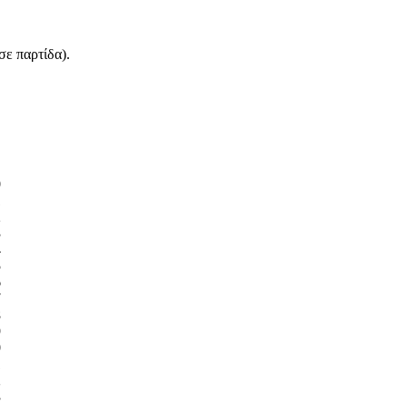
σε παρτίδα).
0
1
2
3
4
5
6
7
8
9
0
1
2
3