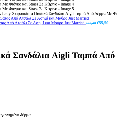
k Lady Χειροποίητα Παιδικά Σανδάλια Aigli Ταμπά Από Δέρμα Με Φιό
Original
Η
άτας Από Ατσάλι Σε Ασημί και Μαύρο Just Married
€
55,50
€
71,40
price
τρέχ
was:
τιμή
€71,40.
είναι
€55,
κά Σανδάλια Aigli Ταμπά Από 
ναγεννημένο δέρμα.