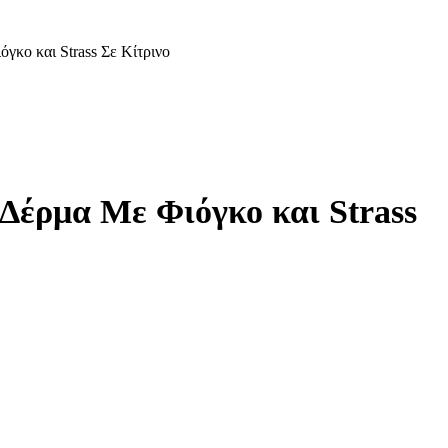
γκο και Strass Σε Κίτρινο
ουσα
:
50.
Δέρμα Με Φιόγκο και Strass