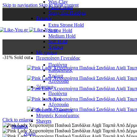
Wax-Clay
Skip to navigation
Skip to main content
Paste-Cream
Spray-Gel-Πούδρα
Pomade
Extra Strong Hold
Strong Hold
Medium Hold
Soft Hold
Χρώμα
Με χρώμα
-31%
Sold out
Περιποίηση Γενειάδας
Προϊόντα
Καθαρισμός
Χρώμα
Αξεσουάρ
Ξύρισμα
Προϊόντα
Αφροί
Αξεσουάρ
Φροντίδα Σώματος
Μηχανές Κουρέματος
Click to enlarge
Shavers
ΠΑΙΔΙΚΆ
Αγόρι