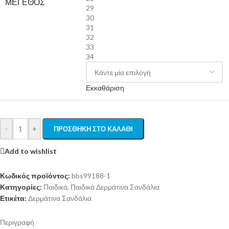
ΜΈΓΕΘΟΣ
29
30
31
32
33
34
Εκκαθάριση
-
+
ΠΡΟΣΘΉΚΗ ΣΤΟ ΚΑΛΆΘΙ
Add to wishlist
Κωδικός προϊόντος:
bbs99188-1
Κατηγορίες:
Παιδικά
,
Παιδικά Δερμάτινα Σανδάλια
Ετικέτα:
Δερμάτινα Σανδάλια
Περιγραφή