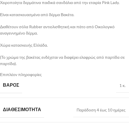
Χειροποίητα δερμάτινα παιδικά σανδάλια από την εταιρία Pink Lady.
Είναι κατασκευασμένα από δέρμα Βακέτα.
Διαθέτουν σόλα Rubber αντιολισθητική και πάτο από Οικολογικό
αναγεννημένο δέρμα.
Χώρα κατασκευής Ελλάδα.
(Το χρώμα της βακέτας ενδέχεται να διαφέρει ελαφρώς από παρτίδα σε
παρτίδα).
Επιπλέον πληροφορίες
Κανονική φόρμα. Παίρνετε το κανονικό σας νούμερο.
ΒΆΡΟΣ
1 κ.
Όλα μας τα προϊόντα είναι
ΧΕΙΡΟΠΟΙΗΤΑ
ύστερα από παραγγελία σας
και γι’ αυτό το λόγο η πολιτική αλλαγών είναι ιδιαίτερα αυστηρή.
Παρακαλούμε ακολουθήστε σωστά την διαδικασία παρακάτω.
ΔΙΑΘΕΣΙΜΌΤΗΤΑ
Παράδοση 4 έως 10 ημέρες
Αλλαγή γίνεται ΜΟΝΟ μία φορά.
Αλλαγή ΔΕΝ γίνεται στο σχέδιο.