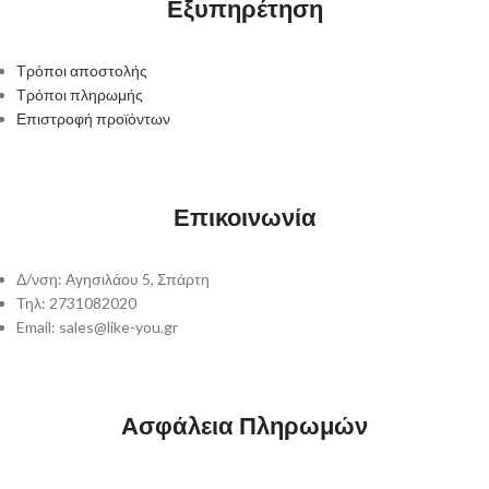
Εξυπηρέτηση
συσκευασία του και όλα τα έγγραφα, όπως το παραλάβατε.
Μην αποστέλλετε το δέμα χωρίς να μας ενημερώσετε γιατί θα χρεωθείτε
αρκετά μεταφορικά επιπλέον.
Τρόποι αποστολής
Τρόποι πληρωμής
Επιστροφή προϊόντων
Επικοινωνία
Δ/νση: Αγησιλάου 5, Σπάρτη
Τηλ: 2731082020
Email: sales@like-you.gr
Ασφάλεια Πληρωμών