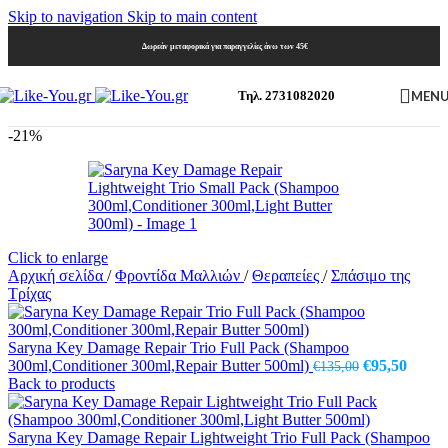
Skip to navigation
Skip to main content
Δωρεάν μεταφορικά για παραγγελίες άνω των 45€
MEN
Τηλ. 2731082020
-21%
Click to enlarge
Αρχική σελίδα
/
Φροντίδα Μαλλιών
/
Θεραπείες
/
Σπάσιμο της
Τρίχας
Saryna Key Damage Repair Trio Full Pack (Shampoo
Original
Η
300ml,Conditioner 300ml,Repair Butter 500ml)
€
95,50
€
135,00
price
τρέχο
Back to products
was:
τιμή
€135,00.
είναι:
€95,50
Saryna Key Damage Repair Lightweight Trio Full Pack (Shampoo