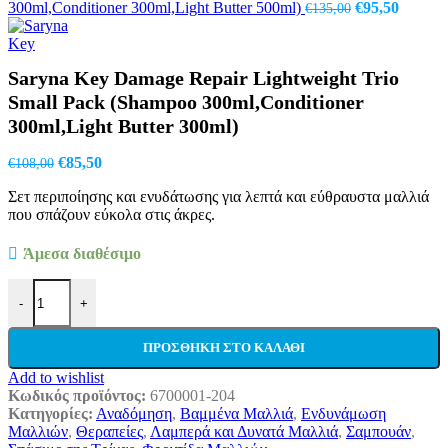
Original
Η
300ml,Conditioner 300ml,Light Butter 500ml)
€
95,50
€
135,00
price
τρέχου
was:
τιμή
€135,00.
είναι:
Saryna Key Damage Repair Lightweight Trio
€95,50.
Small Pack (Shampoo 300ml,Conditioner
300ml,Light Butter 300ml)
Original
Η
€
85,50
€
108,00
price
τρέχουσα
Σετ περιποίησης και ενυδάτωσης για λεπτά και εύθραυστα μαλλιά
was:
τιμή
που σπάζουν εύκολα στις άκρες.
€108,00.
είναι:
€85,50.
Άμεσα διαθέσιμο
Saryna Key Damage Repair Lightweight Trio Small Pack (Shampoo 3
-
+
ΠΡΟΣΘΉΚΗ ΣΤΟ ΚΑΛΆΘΙ
Add to wishlist
Κωδικός προϊόντος:
6700001-204
Κατηγορίες:
Αναδόμηση
,
Βαμμένα Μαλλιά
,
Ενδυνάμωση
Μαλλιών
,
Θεραπείες
,
Λαμπερά και Δυνατά Μαλλιά
,
Σαμπουάν
,