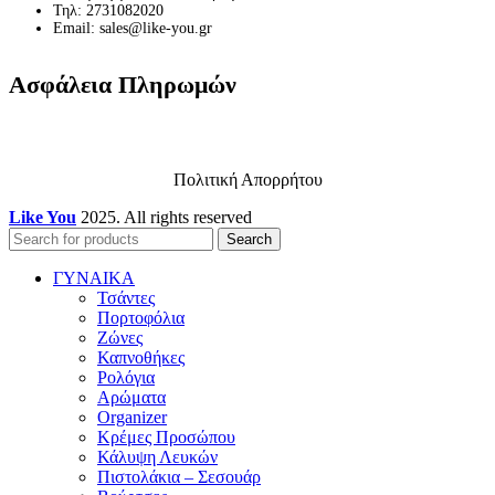
Τηλ: 2731082020
Email: sales@like-you.gr
Ασφάλεια Πληρωμών
Πολιτική Απορρήτου
Like You
2025. All rights reserved
Search
ΓΥΝΑΙΚΑ
Τσάντες
Πορτοφόλια
Ζώνες
Καπνοθήκες
Ρολόγια
Αρώματα
Organizer
Κρέμες Προσώπου
Κάλυψη Λευκών
Πιστολάκια – Σεσουάρ