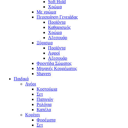
Soft Hold
Χρώμα
Με χρώμα
Περιποίηση Γενειάδας
Προϊόντα
Καθαρισμός
Χρώμα
Αξεσουάρ
Ξύρισμα
Προϊόντα
Αφροί
Αξεσουάρ
Φροντίδα Σώματος
Μηχανές Κουρέματος
Shavers
Παιδικά
Αγόρι
Κοστούμια
Σετ
Παπιγιόν
Ρολόγια
Καπέλα
Κορίτσι
Φορέματα
Σετ