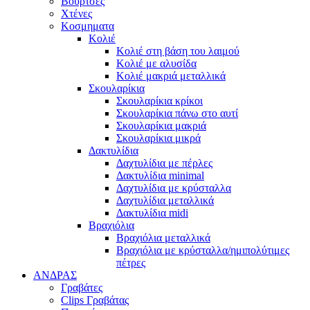
Βούρτσες
Χτένες
Κοσμηματα
Κολιέ
Κολιέ στη βάση του λαιμού
Κολιέ με αλυσίδα
Κολιέ μακριά μεταλλικά
Σκουλαρίκια
Σκουλαρίκια κρίκοι
Σκουλαρίκια πάνω στο αυτί
Σκουλαρίκια μακριά
Σκουλαρίκια μικρά
Δακτυλίδια
Δαχτυλίδια με πέρλες
Δακτυλίδια minimal
Δαχτυλίδια με κρύσταλλα
Δαχτυλίδια μεταλλικά
Δακτυλίδια midi
Βραχιόλια
Βραχιόλια μεταλλικά
Βραχιόλια με κρύσταλλα/ημιπολύτιμες
πέτρες
ΑΝΔΡΑΣ
Γραβάτες
Clips Γραβάτας