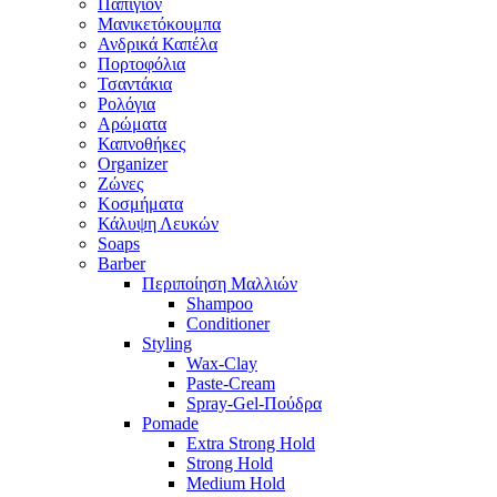
Παπιγιόν
Μανικετόκουμπα
Ανδρικά Καπέλα
Πορτοφόλια
Τσαντάκια
Ρολόγια
Αρώματα
Καπνοθήκες
Organizer
Ζώνες
Κοσμήματα
Κάλυψη Λευκών
Soaps
Barber
Περιποίηση Μαλλιών
Shampoo
Conditioner
Styling
Wax-Clay
Paste-Cream
Spray-Gel-Πούδρα
Pomade
Extra Strong Hold
Strong Hold
Medium Hold