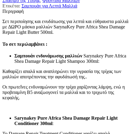
Σπάσιμο της Τρίχας
,
Φροντίδα Μαλλιών
Ετικέτα:
Σαμπουάν για Λεπτά Μαλλιά
Περιγραφή
Σετ περιποίησης και ενυδάτωσης για λεπτά και εύθραυστα μαλλιά
με ΔΩΡΟ μάσκα μαλλιών
SarynaKey Pure Africa Shea Damage
Repair Light Butter 500ml
.
Το σετ περιλαμβάνει :
Σαμπουάν ενδυνάμωσης μαλλιών
Sarynakey Pure Africa
Shea Damage Repair Light Shampoo 300ml:
Καθαρίζει απαλά και αναπληρώνει την υγρασία της τρίχας των
μαλλιών αποτρέποντας την αφυδάτωσή της..
Οι πρωτεΐνες ενδυναμώνουν την τρίχα χαρίζοντας λάμψη, ενώ η
προβιταμίνη Β5 αναζωογονεί τα μαλλιά και το τριχωτό της
κεφαλής.
Sarynakey Pure Africa Shea Damage Repair Light
Conditioner 300ml
:
Το Damage Repair Treatment Conditioner χαρίζει απαλά,