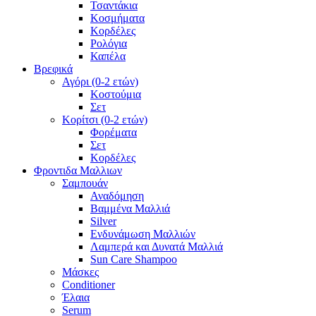
Τσαντάκια
Κοσμήματα
Κορδέλες
Ρολόγια
Καπέλα
Βρεφικά
Αγόρι (0-2 ετών)
Κοστούμια
Σετ
Κορίτσι (0-2 ετών)
Φορέματα
Σετ
Κορδέλες
Φροντιδα Μαλλιων
Σαμπουάν
Αναδόμηση
Βαμμένα Μαλλιά
Silver
Ενδυνάμωση Μαλλιών
Λαμπερά και Δυνατά Μαλλιά
Sun Care Shampoo
Μάσκες
Conditioner
Έλαια
Serum