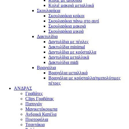
Κολιέ με αλυσίδα
Κολιέ μακριά μεταλλικά
Σκουλαρίκια
Σκουλαρίκια κρίκοι
Σκουλαρίκια πάνω στο αυτί
Σκουλαρίκια μακριά
Σκουλαρίκια μικρά
Δακτυλίδια
Δαχτυλίδια με πέρλες
Δακτυλίδια minimal
Δαχτυλίδια με κρύσταλλα
Δαχτυλίδια μεταλλικά
Δακτυλίδια midi
Βραχιόλια
Βραχιόλια μεταλλικά
Βραχιόλια με κρύσταλλα/ημιπολύτιμες
πέτρες
ΑΝΔΡΑΣ
Γραβάτες
Clips Γραβάτας
Παπιγιόν
Μανικετόκουμπα
Ανδρικά Καπέλα
Πορτοφόλια
Τσαντάκια