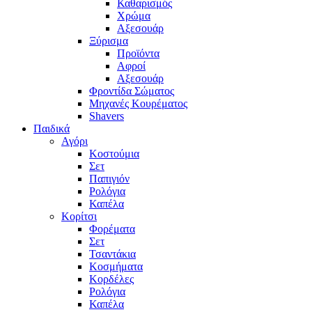
Καθαρισμός
Χρώμα
Αξεσουάρ
Ξύρισμα
Προϊόντα
Αφροί
Αξεσουάρ
Φροντίδα Σώματος
Μηχανές Κουρέματος
Shavers
Παιδικά
Αγόρι
Κοστούμια
Σετ
Παπιγιόν
Ρολόγια
Καπέλα
Κορίτσι
Φορέματα
Σετ
Τσαντάκια
Κοσμήματα
Κορδέλες
Ρολόγια
Καπέλα