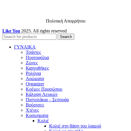
Πολιτική Απορρήτου
Like You
2025. All rights reserved
Search
ΓΥΝΑΙΚΑ
Τσάντες
Πορτοφόλια
Ζώνες
Καπνοθήκες
Ρολόγια
Αρώματα
Organizer
Κρέμες Προσώπου
Κάλυψη Λευκών
Πιστολάκια – Σεσουάρ
Βούρτσες
Χτένες
Κοσμηματα
Κολιέ
Κολιέ στη βάση του λαιμού