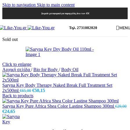
Skip to navigation
Skip to main content
Δωρεάν μεταφορικά για παραγγελίες άνω των 45€
MEN
Τηλ. 2731082020
Sold out
Click to enlarge
Αρχική σελίδα
/
Bio for Body
/
Body Oil
Saryna Key Body Therapy Naked Break Full Treatment Set
Original
Η
2x500ml
€
50,15
€
65,00
price
τρέχουσα
Back to products
was:
τιμή
€65,00.
είναι:
Saryna Key Pure Africa Shea Color Lasting Shampoo 300ml
€
29,00
Original
Η
€50,15.
€
24,65
price
τρέχουσα
was:
τιμή
€29,00.
είναι: