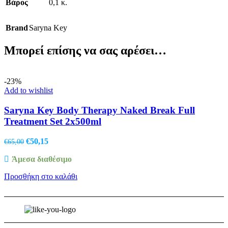
Βάρος
0,1 κ.
Brand
Saryna Key
Μπορεί επίσης να σας αρέσει…
-23%
Add to wishlist
Saryna Key Body Therapy Naked Break Full
Treatment Set 2x500ml
Original
Η
€
50,15
€
65,00
price
τρέχουσα
Άμεσα διαθέσιμο
was:
τιμή
€65,00.
είναι:
Προσθήκη στο καλάθι
€50,15.