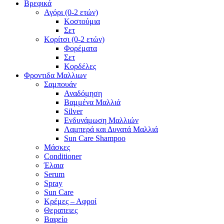
Βρεφικά
Αγόρι (0-2 ετών)
Κοστούμια
Σετ
Κορίτσι (0-2 ετών)
Φορέματα
Σετ
Κορδέλες
Φροντιδα Μαλλιων
Σαμπουάν
Αναδόμηση
Βαμμένα Μαλλιά
Silver
Ενδυνάμωση Μαλλιών
Λαμπερά και Δυνατά Μαλλιά
Sun Care Shampoo
Μάσκες
Conditioner
Έλαια
Serum
Spray
Sun Care
Κρέμες – Αφροί
Θεραπειες
Βαφείο