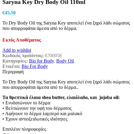
Saryna Key Dry Body Oil 110ml
€24,65.
€
45,50
Το Dry Body Oil της Saryna Key αποτελεί ένα ξηρό λάδι σώματος
που απορροφάται άμεσα από το δέρμα.
Εκτός Αποθέματος
Add to wishlist
Κωδικός προϊόντος:
6700058
Κατηγορίες:
Bio for Body
,
Body Oil
Ετικέτα:
Bio For Body
Περιγραφή
Το Dry Body Oil της Saryna Key αποτελεί ένα ξηρό λάδι σώματος
που απορροφάται άμεσα από το δέρμα..
Τα θρεπτικά έλαια shea butter, ελαιόλαδο, και jojoba oil:
• Ενυδατώνουν το δέρμα
• Βελτιώνουν την υφή του δέρματος
• Αφήνουν το δέρμα λαμπερό και μαλακό
• Έχουν αντιοξειδωτικές ιδιότητες
Επιπλέον πληροφορίες