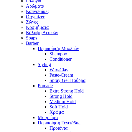
Ρολόγια
Αρώματα
Καπνοθήκες
Organizer
Ζώνες
Κοσμήματα
Κάλυψη Λευκών
Soaps
Barber
Περιποίηση Μαλλιών
Shampoo
Conditioner
Styling
Wax-Clay
Paste-Cream
Spray-Gel-Πούδρα
Pomade
Extra Strong Hold
Strong Hold
Medium Hold
Soft Hold
Χρώμα
Με χρώμα
Περιποίηση Γενειάδας
Προϊόντα