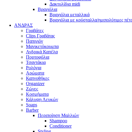
Δακτυλίδια midi
Βραχιόλια
Βραχιόλια μεταλλικά
Βραχιόλια με κρύσταλλα/ημιπολύτιμες πέτ
ΑΝΔΡΑΣ
Γραβάτες
Clips Γραβάτας
Παπιγιόν
Μανικετόκουμπα
Ανδρικά Καπέλα
Πορτοφόλια
Τσαντάκια
Ρολόγια
Αρώματα
Καπνοθήκες
Organizer
Ζώνες
Κοσμήματα
Κάλυψη Λευκών
Soaps
Barber
Περιποίηση Μαλλιών
Shampoo
Conditioner
Styling