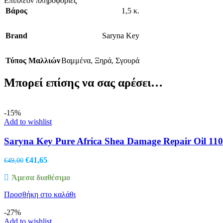
Επιπλέον πληροφορίες
Βάρος
1,5 κ.
Brand
Saryna Key
Τύπος Μαλλιών
Βαμμένα
,
Ξηρά
,
Σγουρά
Μπορεί επίσης να σας αρέσει…
-15%
Add to wishlist
Saryna Key Pure Africa Shea Damage Repair Oil 110
Original
Η
€
41,65
€
49,00
price
τρέχουσα
Άμεσα διαθέσιμο
was:
τιμή
€49,00.
είναι:
Προσθήκη στο καλάθι
€41,65.
-27%
Add to wishlist