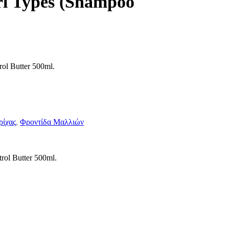
url Types (Shampoo
ol Butter 500ml.
ρίχας
,
Φροντίδα Μαλλιών
ol Butter 500ml.