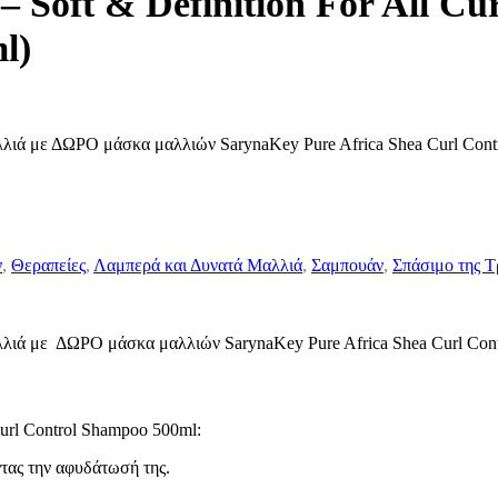
– Soft & Definition For All C
l)
λλιά με ΔΩΡΟ μάσκα μαλλιών SarynaKey Pure Africa Shea Curl Contr
ν
,
Θεραπείες
,
Λαμπερά και Δυνατά Μαλλιά
,
Σαμπουάν
,
Σπάσιμο της Τ
αλλιά με ΔΩΡΟ μάσκα μαλλιών SarynaKey Pure Africa Shea Curl Contr
url Control Shampoo 500ml:
ντας την αφυδάτωσή της.