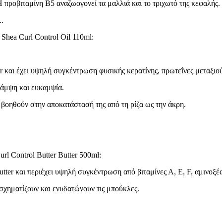
 προβιταμίνη Β5 αναζωογονεί τα μαλλιά και το τριχωτό της κεφαλής.
..
 Shea Curl Control Oil 110ml:
r και έχει υψηλή συγκέντρωση φυσικής κερατίνης, πρωτεΐνες μεταξιού
λάμψη και ευκαμψία.
αι βοηθούν στην αποκατάστασή της από τη ρίζα ως την άκρη.
rl Control Butter Butter 500ml:
tter και περιέχει υψηλή συγκέντρωση από βιταμίνες Α, Ε, F, αμινoξέ
σχηματίζουν και ενυδατώνουν τις μπούκλες.