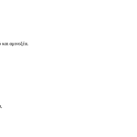
 και αμινοξέα.
α,