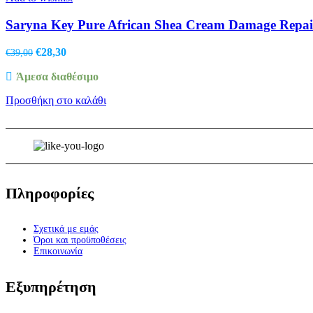
Saryna Key Pure African Shea Cream Damage Repair
Original
Η
€
28,30
€
39,00
price
τρέχουσα
Άμεσα διαθέσιμο
was:
τιμή
€39,00.
είναι:
Προσθήκη στο καλάθι
€28,30.
Πληροφορίες
Σχετικά με εμάς
Όροι και προϋποθέσεις
Επικοινωνία
Εξυπηρέτηση