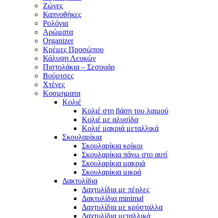
Ζώνες
Καπνοθήκες
Ρολόγια
Αρώματα
Organizer
Κρέμες Προσώπου
Κάλυψη Λευκών
Πιστολάκια – Σεσουάρ
Βούρτσες
Χτένες
Κοσμηματα
Κολιέ
Κολιέ στη βάση του λαιμού
Κολιέ με αλυσίδα
Κολιέ μακριά μεταλλικά
Σκουλαρίκια
Σκουλαρίκια κρίκοι
Σκουλαρίκια πάνω στο αυτί
Σκουλαρίκια μακριά
Σκουλαρίκια μικρά
Δακτυλίδια
Δαχτυλίδια με πέρλες
Δακτυλίδια minimal
Δαχτυλίδια με κρύσταλλα
Δαχτυλίδια μεταλλικά