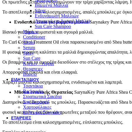
Οι πρωτεΐνες μεταξιού ενδυναμώνουν την τρίχα χαρίζοντας λάμψη. Η
Βαμμένα Μαλλιά
Silver
Το αποτέλεσμα είναι καλοσχηματισμένες, απαλές μπούκλες με όγκο
Ενδυνάμωση Μαλλιών
Λαμπερά και Δυνατά Μαλλιά
Ενυδατικό έλαιο για βαμμένα μαλλιά
Sarynakey Pure Africa
Sun Care Shampoo
Μάσκες
Ιδανικό για ξηρά, κυματιστά και σγουρά μαλλιά.
Conditioner
Το Curl Control Treatment Oil είναι παρασκευασμένο από Shea butte
Έλαια
Serum
Η φυσική κερατίνη καλύπτει τα μαλλιά δημιουργώντας απαλότητα, 
Spray
Sun Care
Οι βιταμίνες και τα αμινοξέα διεισδύουν στο στέλεχος της τρίχας κ
Κρέμες – Αφροί
Θεραπειες
Απορροφάται εύκολα και είναι ελαφριά.
Βαφείο
ΕΊΔΗ ΤΑΞΙΔΙΟΎ
Χαρίζει μαλλιά καλοσχηματισμένα, ενυδατωμένα και λαμπερά.
Τσαντάκια
Backpacks
Μάσκα εντατικής Θεραπείας
SarynaKey Pure Africa Shea Cu
Στρατιωτικά Σακίδια
Σακ Βουαγιάζ
Διατηρεί και «διαγράφει» τις μπούκλες. Παρασκευάζεται από Shea bu
Χαρτοφύλακες
φυσική κερατίνη, βαμβάκι και πρωτεΐνες μεταξιού που θρέφουν, ανα
Ελβετικοί Σουγιάδες
ΕΤΑΙΡΕΊΕΣ
Το αποτέλεσμα είναι καλοσχηματισμένες, εύπλαστες μπούκλες.