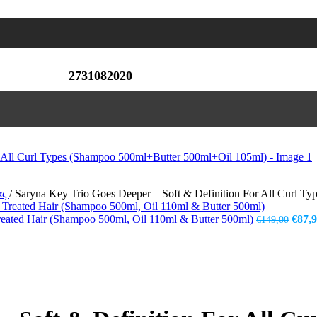
2731082020
ας
/
Saryna Key Trio Goes Deeper – Soft & Definition For All Curl 
Origi
reated Hair (Shampoo 500ml, Oil 110ml & Butter 500ml)
€
87,
€
149,00
price
was:
€149,
σα