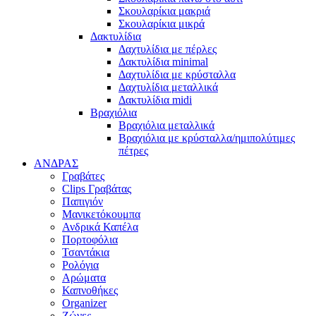
Σκουλαρίκια μακριά
Σκουλαρίκια μικρά
Δακτυλίδια
Δαχτυλίδια με πέρλες
Δακτυλίδια minimal
Δαχτυλίδια με κρύσταλλα
Δαχτυλίδια μεταλλικά
Δακτυλίδια midi
Βραχιόλια
Βραχιόλια μεταλλικά
Βραχιόλια με κρύσταλλα/ημιπολύτιμες
πέτρες
ΑΝΔΡΑΣ
Γραβάτες
Clips Γραβάτας
Παπιγιόν
Μανικετόκουμπα
Ανδρικά Καπέλα
Πορτοφόλια
Τσαντάκια
Ρολόγια
Αρώματα
Καπνοθήκες
Organizer
Ζώνες