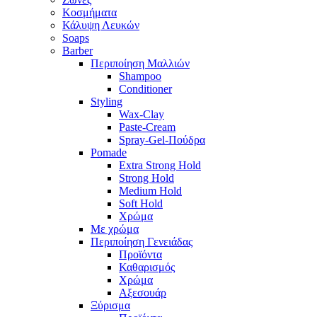
Κοσμήματα
Κάλυψη Λευκών
Soaps
Barber
Περιποίηση Μαλλιών
Shampoo
Conditioner
Styling
Wax-Clay
Paste-Cream
Spray-Gel-Πούδρα
Pomade
Extra Strong Hold
Strong Hold
Medium Hold
Soft Hold
Χρώμα
Με χρώμα
Περιποίηση Γενειάδας
Προϊόντα
Καθαρισμός
Χρώμα
Αξεσουάρ
Ξύρισμα