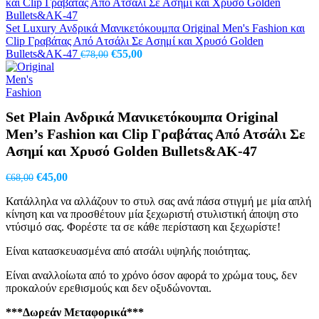
€75,00.
είναι:
€55,50.
Set Luxury Ανδρικά Μανικετόκουμπα Original Men's Fashion και
Clip Γραβάτας Από Ατσάλι Σε Ασημί και Χρυσό Golden
Original
Η
Bullets&AK-47
€
55,00
€
78,00
price
τρέχουσα
was:
τιμή
€78,00.
είναι:
€55,00.
Set Plain Ανδρικά Μανικετόκουμπα Original
Men’s Fashion και Clip Γραβάτας Από Ατσάλι Σε
Ασημί και Χρυσό Golden Bullets&AK-47
Original
Η
€
45,00
€
68,00
price
τρέχουσα
Κατάλληλα να αλλάζουν το στυλ σας ανά πάσα στιγμή με μία απλή
was:
τιμή
κίνηση και να προσθέτουν μία ξεχωριστή στυλιστική άποψη στο
€68,00.
είναι:
ντύσιμό σας. Φορέστε τα σε κάθε περίσταση και ξεχωρίστε!
€45,00.
Είναι κατασκευασμένα από ατσάλι υψηλής ποιότητας.
Είναι αναλλοίωτα από το χρόνο όσον αφορά το χρώμα τους, δεν
προκαλούν ερεθισμούς και δεν οξυδώνονται.
***Δωρεάν Μεταφορικά***