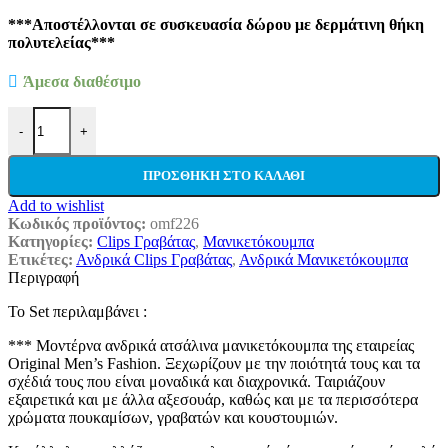
***Αποστέλλονται σε συσκευασία δώρου με δερμάτινη θήκη
πολυτελείας***
Άμεσα διαθέσιμο
Set Plain Ανδρικά Μανικετόκουμπα Original Men's Fashion και Cl
-
+
ΠΡΟΣΘΉΚΗ ΣΤΟ ΚΑΛΆΘΙ
Add to wishlist
Κωδικός προϊόντος:
omf226
Κατηγορίες:
Clips Γραβάτας
,
Μανικετόκουμπα
Ετικέτες:
Ανδρικά Clips Γραβάτας
,
Ανδρικά Μανικετόκουμπα
Περιγραφή
Το Set περιλαμβάνει :
*** Μοντέρνα ανδρικά ατσάλινα μανικετόκουμπα της εταιρείας
Original Men’s Fashion. Ξεχωρίζουν με την ποιότητά τους και τα
σχέδιά τους που είναι μοναδικά και διαχρονικά. Ταιριάζουν
εξαιρετικά και με άλλα αξεσουάρ, καθώς και με τα περισσότερα
χρώματα πουκαμίσων, γραβατών και κουστουμιών.