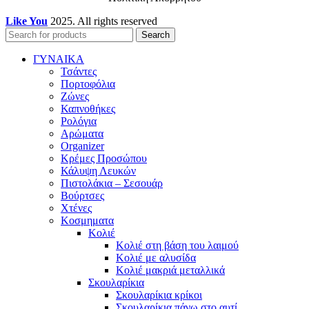
Like You
2025. All rights reserved
Search
ΓΥΝΑΙΚΑ
Τσάντες
Πορτοφόλια
Ζώνες
Καπνοθήκες
Ρολόγια
Αρώματα
Organizer
Κρέμες Προσώπου
Κάλυψη Λευκών
Πιστολάκια – Σεσουάρ
Βούρτσες
Χτένες
Κοσμηματα
Κολιέ
Κολιέ στη βάση του λαιμού
Κολιέ με αλυσίδα
Κολιέ μακριά μεταλλικά
Σκουλαρίκια
Σκουλαρίκια κρίκοι
Σκουλαρίκια πάνω στο αυτί