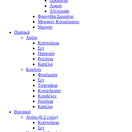
Προϊόντα
Αφροί
Αξεσουάρ
Φροντίδα Σώματος
Μηχανές Κουρέματος
Shavers
Παιδικά
Αγόρι
Κοστούμια
Σετ
Παπιγιόν
Ρολόγια
Καπέλα
Κορίτσι
Φορέματα
Σετ
Τσαντάκια
Κοσμήματα
Κορδέλες
Ρολόγια
Καπέλα
Βρεφικά
Αγόρι (0-2 ετών)
Κοστούμια
Σετ