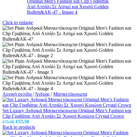
Click to enlarge
Αρχική σελίδα
/
Άνδρας
/
Μανικετόκουμπα
Set Luxury Ανδρικά Μανικετόκουμπα Original Men’s Fashion και
Clip Γραβάτας Από Ατσάλι Σε Χρυσό Κορώνα Crystal Crown
Original
Η
€
55,50
€
75,00
price
τρέχουσα
Back to products
was:
τιμή