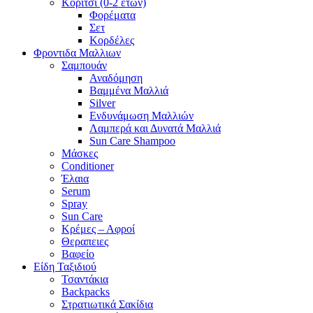
Κορίτσι (0-2 ετών)
Φορέματα
Σετ
Κορδέλες
Φροντιδα Μαλλιων
Σαμπουάν
Αναδόμηση
Βαμμένα Μαλλιά
Silver
Ενδυνάμωση Μαλλιών
Λαμπερά και Δυνατά Μαλλιά
Sun Care Shampoo
Μάσκες
Conditioner
Έλαια
Serum
Spray
Sun Care
Κρέμες – Αφροί
Θεραπειες
Βαφείο
Είδη Ταξιδιού
Τσαντάκια
Backpacks
Στρατιωτικά Σακίδια