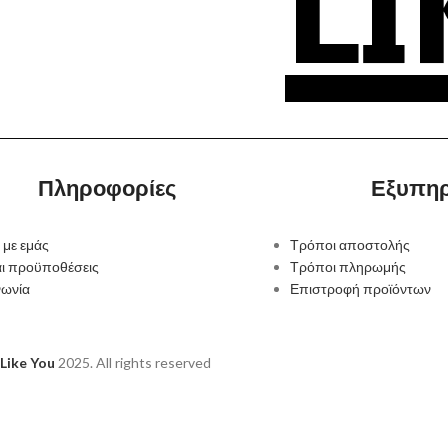
Πληροφορίες
Εξυπη
 με εμάς
Τρόποι αποστολής
αι προϋποθέσεις
Τρόποι πληρωμής
νωνία
Επιστροφή προϊόντων
Like You
2025. All rights reserved