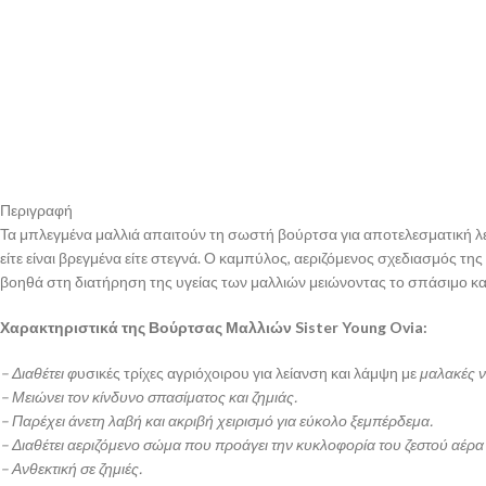
Περιγραφή
Τα μπλεγμένα μαλλιά απαιτούν τη σωστή βούρτσα για αποτελεσματική λεί
είτε είναι βρεγμένα είτε στεγνά. Ο καμπύλος, αεριζόμενος σχεδιασμός τ
βοηθά στη διατήρηση της υγείας των μαλλιών μειώνοντας το σπάσιμο και 
Χαρακτηριστικά της Βούρτσας Μαλλιών Sister Young Ovia:
– Διαθέτει φ
υσικές τρίχες αγριόχοιρου για λείανση και λάμψη με
μαλακές ν
– Μειώνει τον κίνδυνο σπασίματος και ζημιάς.
– Παρέχει άνετη λαβή και ακριβή χειρισμό για εύκολο ξεμπέρδεμα.
– Διαθέτει αεριζόμενο σώμα που προάγει την κυκλοφορία του ζεστού αέρα κ
– Ανθεκτική σε ζημιές.