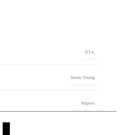
0,1 κ.
Sister Young
Κίτρινο