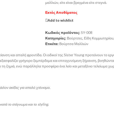
μαλλιών, είτε είναι βρεγμένα είτε στεγνά.
Εκτός Αποθέματος
Add to wishlist
Κωδικός προϊόντος:
SY-008
Κατηγορίες:
Βούρτσες
,
Είδη Κομμωτηρίου
Ετικέτα:
Βούρτσα Μαλλιών
ανση και απαλή φροντίδα. Οι ειδικοί της Sister Young προτείνουν το ερ
ης εξασφαλίζει γρήγορο ξεμπέρδεμα και επιταχυνόμενη ξήρανση, βοηθώντα
τη ζημιά, ενώ παράλληλα προσφέρει ένα λείο και μεταξένιο τελείωμα χωρ
άιλον ακίδες για απαλό χτένισμα.
ατά το στέγνωμα και το styling.