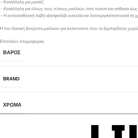
– Κατάλληλη για μασάζ.
– Κατάλληλη για όλους τους τύπους μαλλιών: από πυκνά και ατίθασα έως 
– Η αντιολισθητική λαβή εξασφαλίζει ευκολία και λειτουργικότητα κατά τη 
Η πιο ιδανική βούρτσα μαλλιών για extensions που τα ξεμπερδεύει χωρίς
Επιπλέον πληροφορίες
ΒΆΡΟΣ
BRAND
ΧΡΏΜΑ