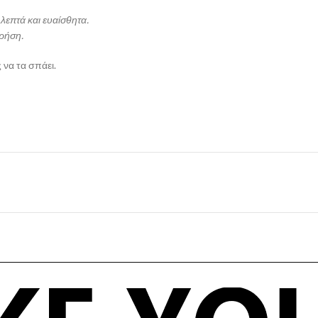
λεπτά και ευαίσθητα.
χρήση.
 να τα σπάει.