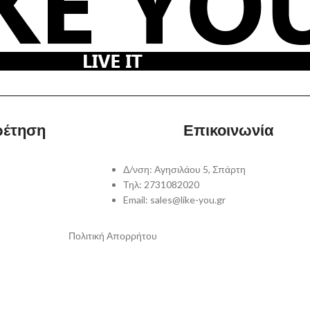
ρέτηση
Επικοινωνία
Δ/νση: Αγησιλάου 5, Σπάρτη
Τηλ: 2731082020
Email: sales@like-you.gr
Πολιτική Απορρήτου