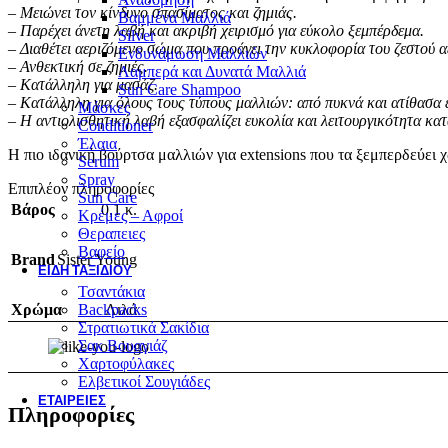
– Μειώνει τον κίνδυνο σπασίματος και ζημιάς.
Βαμμένα Μαλλιά
– Παρέχει άνετη λαβή και ακριβή χειρισμό για εύκολο ξεμπέρδεμα.
Silver
– Διαθέτει αεριζόμενο σώμα που προάγει την κυκλοφορία του ζεστού αέ
Ενδυνάμωση Μαλλιών
– Ανθεκτική σε ζημιές.
Λαμπερά και Δυνατά Μαλλιά
– Κατάλληλη για μασάζ.
Sun Care Shampoo
– Κατάλληλη για όλους τους τύπους μαλλιών: από πυκνά και ατίθασα 
Μάσκες
– Η αντιολισθητική λαβή εξασφαλίζει ευκολία και λειτουργικότητα κατ
Conditioner
Έλαια
Η πιο ιδανική βούρτσα μαλλιών για extensions που τα ξεμπερδεύει χ
Serum
Spray
Επιπλέον πληροφορίες
Sun Care
Βάρος
0,1 κ.
Κρέμες – Αφροί
Θεραπειες
Βαφείο
Brand
Sister Young
ΕΊΔΗ ΤΑΞΙΔΙΟΎ
Τσαντάκια
Χρώμα
Λιλά
Backpacks
Στρατιωτικά Σακίδια
Σακ Βουαγιάζ
Χαρτοφύλακες
Ελβετικοί Σουγιάδες
ΕΤΑΙΡΕΊΕΣ
Πληροφορίες