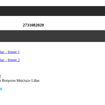
2731082020
ir Βούρτσα Μαλλιών Liliac
nal
Η
00
τρέχουσα
τιμή
0.
είναι: