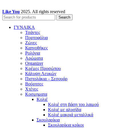
Like You
2025. All rights reserved
Search
ΓΥΝΑΙΚΑ
Τσάντες
Πορτοφόλια
Ζώνες
Καπνοθήκες
Ρολόγια
Αρώματα
Organizer
Κρέμες Προσώπου
Κάλυψη Λευκών
Πιστολάκια – Σεσουάρ
Βούρτσες
Χτένες
Κοσμηματα
Κολιέ
Κολιέ στη βάση του λαιμού
Κολιέ με αλυσίδα
Κολιέ μακριά μεταλλικά
Σκουλαρίκια
Σκουλαρίκια κρίκοι