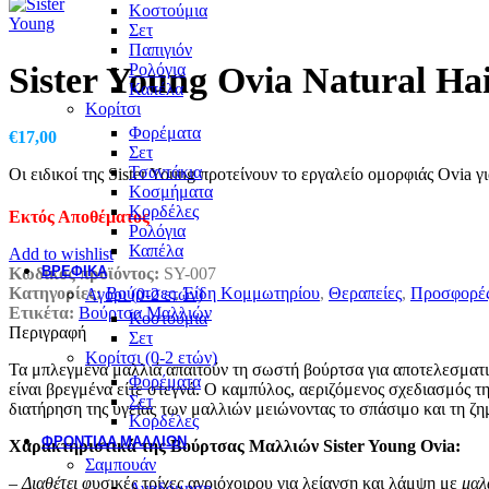
Κοστούμια
Σετ
Παπιγιόν
Sister Young Ovia Natural Ha
Ρολόγια
Καπέλα
Κορίτσι
Φορέματα
€
17,00
Σετ
Τσαντάκια
Οι ειδικοί της Sister Young προτείνουν το εργαλείο ομορφιάς Ovia γι
Κοσμήματα
Κορδέλες
Εκτός Αποθέματος
Ρολόγια
Καπέλα
Add to wishlist
ΒΡΕΦΙΚΆ
Κωδικός προϊόντος:
SY-007
Κατηγορίες:
Βούρτσες
,
Είδη Κομμωτηρίου
,
Θεραπείες
,
Προσφορέ
Αγόρι (0-2 ετών)
Ετικέτα:
Βούρτσα Μαλλιών
Κοστούμια
Περιγραφή
Σετ
Κορίτσι (0-2 ετών)
Τα μπλεγμένα μαλλιά απαιτούν τη σωστή βούρτσα για αποτελεσματική
Φορέματα
είναι βρεγμένα είτε στεγνά. Ο καμπύλος, αεριζόμενος σχεδιασμός 
Σετ
διατήρηση της υγείας των μαλλιών μειώνοντας το σπάσιμο και τη ζη
Κορδέλες
ΦΡΟΝΤΙΔΑ ΜΑΛΛΙΩΝ
Χαρακτηριστικά της Βούρτσας Μαλλιών Sister Young Ovia:
Σαμπουάν
– Διαθέτει φ
υσικές τρίχες αγριόχοιρου για λείανση και λάμψη με
μαλ
Αναδόμηση