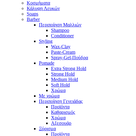
Κοσμήματα
Κάλυψη Λευκών
Soaps
Barber
Περιποίηση Μαλλιών
Shampoo
Conditioner
Styling
Wax-Clay
Paste-Cream
Spray-Gel-Πούδρα
Pomade
Extra Strong Hold
Strong Hold
Medium Hold
Soft Hold
Χρώμα
Με χρώμα
Περιποίηση Γενειάδας
Προϊόντα
Καθαρισμός
Χρώμα
Αξεσουάρ
Ξύρισμα
Προϊόντα