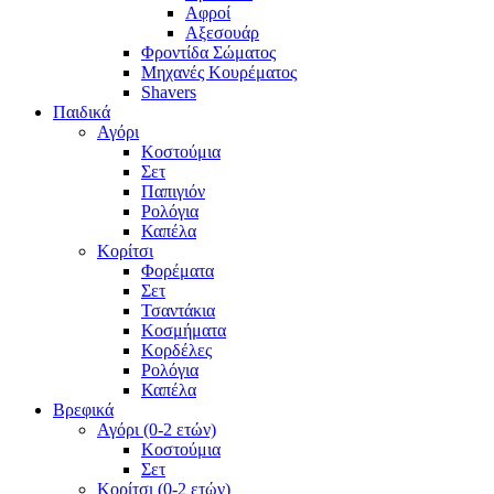
Αφροί
Αξεσουάρ
Φροντίδα Σώματος
Μηχανές Κουρέματος
Shavers
Παιδικά
Αγόρι
Κοστούμια
Σετ
Παπιγιόν
Ρολόγια
Καπέλα
Κορίτσι
Φορέματα
Σετ
Τσαντάκια
Κοσμήματα
Κορδέλες
Ρολόγια
Καπέλα
Βρεφικά
Αγόρι (0-2 ετών)
Κοστούμια
Σετ
Κορίτσι (0-2 ετών)