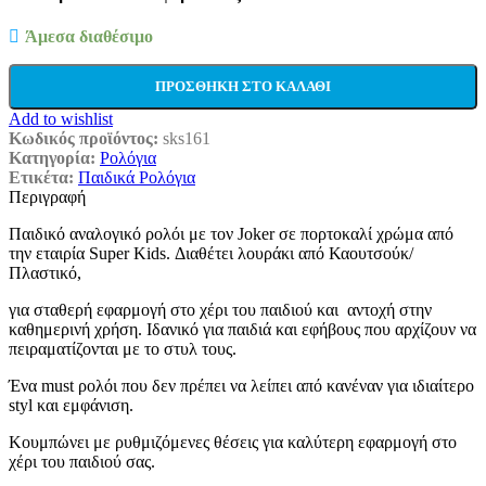
Άμεσα διαθέσιμο
ΠΡΟΣΘΉΚΗ ΣΤΟ ΚΑΛΆΘΙ
Add to wishlist
Κωδικός προϊόντος:
sks161
Κατηγορία:
Ρολόγια
Ετικέτα:
Παιδικά Ρολόγια
Περιγραφή
Παιδικό αναλογικό ρολόι με τον Joker σε πορτοκαλί χρώμα από
την εταιρία Super Kids. Διαθέτει λουράκι από Καουτσούκ/
Πλαστικό,
για σταθερή εφαρμογή στο χέρι του παιδιού και αντοχή στην
καθημερινή χρήση. Iδανικό για παιδιά και εφήβους που αρχίζουν να
πειραματίζονται με το στυλ τους.
Ένα must ρολόι που δεν πρέπει να λείπει από κανέναν για ιδιαίτερο
styl και εμφάνιση.
Κουμπώνει με ρυθμιζόμενες θέσεις για καλύτερη εφαρμογή στο
χέρι του παιδιού σας.