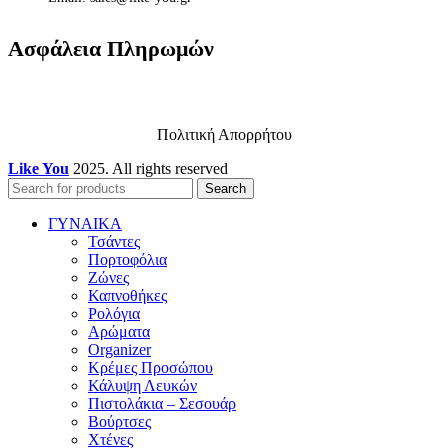
Ασφάλεια Πληρωμών
Πολιτική Απορρήτου
Like You
2025. All rights reserved
Search
ΓΥΝΑΙΚΑ
Τσάντες
Πορτοφόλια
Ζώνες
Καπνοθήκες
Ρολόγια
Αρώματα
Organizer
Κρέμες Προσώπου
Κάλυψη Λευκών
Πιστολάκια – Σεσουάρ
Βούρτσες
Χτένες