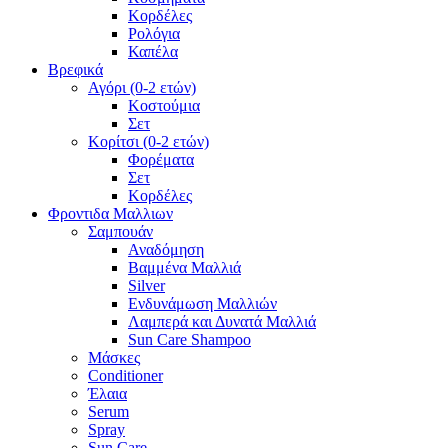
Κορδέλες
Ρολόγια
Καπέλα
Βρεφικά
Αγόρι (0-2 ετών)
Κοστούμια
Σετ
Κορίτσι (0-2 ετών)
Φορέματα
Σετ
Κορδέλες
Φροντιδα Μαλλιων
Σαμπουάν
Αναδόμηση
Βαμμένα Μαλλιά
Silver
Ενδυνάμωση Μαλλιών
Λαμπερά και Δυνατά Μαλλιά
Sun Care Shampoo
Μάσκες
Conditioner
Έλαια
Serum
Spray
Sun Care