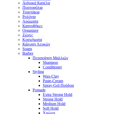
Ανδρικά Καπέλα
Πορτοφόλια
Τσαντάκια
Ρολόγια
Αρώματα
Καπνοθήκες
Organizer
Ζώνες
Κοσμήματα
Κάλυψη Λευκών
Soaps
Barber
Περιποίηση Μαλλιών
Shampoo
Conditioner
Styling
Wax-Clay
Paste-Cream
Spray-Gel-Πούδρα
Pomade
Extra Strong Hold
Strong Hold
Medium Hold
Soft Hold
Χρώμα