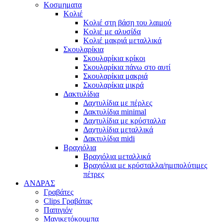
Κοσμηματα
Κολιέ
Κολιέ στη βάση του λαιμού
Κολιέ με αλυσίδα
Κολιέ μακριά μεταλλικά
Σκουλαρίκια
Σκουλαρίκια κρίκοι
Σκουλαρίκια πάνω στο αυτί
Σκουλαρίκια μακριά
Σκουλαρίκια μικρά
Δακτυλίδια
Δαχτυλίδια με πέρλες
Δακτυλίδια minimal
Δαχτυλίδια με κρύσταλλα
Δαχτυλίδια μεταλλικά
Δακτυλίδια midi
Βραχιόλια
Βραχιόλια μεταλλικά
Βραχιόλια με κρύσταλλα/ημιπολύτιμες
πέτρες
ΑΝΔΡΑΣ
Γραβάτες
Clips Γραβάτας
Παπιγιόν
Μανικετόκουμπα