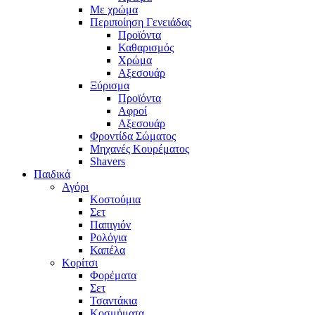
Με χρώμα
Περιποίηση Γενειάδας
Προϊόντα
Καθαρισμός
Χρώμα
Αξεσουάρ
Ξύρισμα
Προϊόντα
Αφροί
Αξεσουάρ
Φροντίδα Σώματος
Μηχανές Κουρέματος
Shavers
Παιδικά
Αγόρι
Κοστούμια
Σετ
Παπιγιόν
Ρολόγια
Καπέλα
Κορίτσι
Φορέματα
Σετ
Τσαντάκια
Κοσμήματα