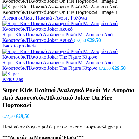
Αρχική σελίδα
/
Παιδικά
/
Αγόρι
/
Ρολόγια
Super Kids Παιδικό Αναλογικό Ρολόι Με Λουράκι Από
Original
Η
Καουτσούκ/Πλαστικό Joker Λευκό
€
29,50
€
72,50
price
τρέχουσα
Back to products
was:
τιμή
€72,50.
είναι:
€29,50.
Super Kids Παιδικό Αναλογικό Ρολόι Με Λουράκι Από
Original
Η
Καουτσούκ/Πλαστικό Joker The Figure Κίτρινο
€
29,50
€
72,50
price
τρέχο
was:
τιμή
€72,50.
είναι:
Super Kids Παιδικό Αναλογικό Ρολόι Με Λουράκι
€29,50
Από Καουτσούκ/Πλαστικό Joker On Fire
Πορτοκαλί
Original
Η
€
29,50
€
72,50
price
τρέχουσα
Παιδικό αναλογικό ρολόι με τον Joker σε πορτοκαλί χρώμα.
was:
τιμή
€72,50.
είναι:
***Δωρεάν τα Μεταφορικά Έξοδα***
€29,50.