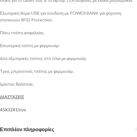
Θήκη για το tablet σας & το laptop 15,6 ασφαλές με ειδικά μαξιλαράκια.
Εξωτερική θύρα USB για σύνδεση με POWER BANK για φόρτιση
συσκευών RFID Protection.
Πίσω τσέπη ασφαλείας.
Εσωτερική τσέπη με φερμουάρ.
Δύο εξωτερικές τσέπες στο πλαι με φερμουάρ.
Τρεις μπροστινές τσέπες με φερμουάρ.
Ιμάντας Βαλίτσας.
ΔΙΑΣΤΑΣΕΙΣ
45Χ32Χ15cm
Επιπλέον πληροφορίες