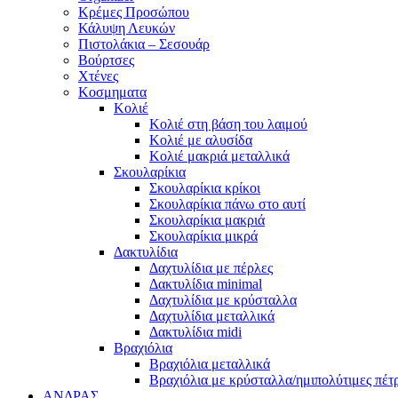
Κρέμες Προσώπου
Κάλυψη Λευκών
Πιστολάκια – Σεσουάρ
Βούρτσες
Χτένες
Κοσμηματα
Κολιέ
Κολιέ στη βάση του λαιμού
Κολιέ με αλυσίδα
Κολιέ μακριά μεταλλικά
Σκουλαρίκια
Σκουλαρίκια κρίκοι
Σκουλαρίκια πάνω στο αυτί
Σκουλαρίκια μακριά
Σκουλαρίκια μικρά
Δακτυλίδια
Δαχτυλίδια με πέρλες
Δακτυλίδια minimal
Δαχτυλίδια με κρύσταλλα
Δαχτυλίδια μεταλλικά
Δακτυλίδια midi
Βραχιόλια
Βραχιόλια μεταλλικά
Βραχιόλια με κρύσταλλα/ημιπολύτιμες πέτ
ΑΝΔΡΑΣ