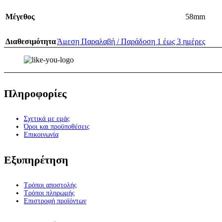
Μέγεθος
58mm
Διαθεσιμότητα
Άμεση Παραλαβή / Παράδοση 1 έως 3 ημέρες
Πληροφορίες
Σχετικά με εμάς
Όροι και προϋποθέσεις
Επικοινωνία
Εξυπηρέτηση
Τρόποι αποστολής
Τρόποι πληρωμής
Επιστροφή προϊόντων