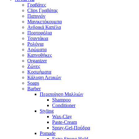
Γραβάτες
Clips Γραβάτας
Παπιγιόν
Μανικετόκουμπα
Ανδρικά Καπέλα
Πορτοφόλια
Τσαντάκια
Ρολόγια
Αρώματα
Καπνοθήκες
Organizer
Ζώνες
Κοσμήματα
Κάλυψη Λευκών
Soaps
Barber
Περιποίηση Μαλλιών
Shampoo
Conditioner
Styling
Wax-Clay
Paste-Cream
Spray-Gel-Πούδρα
Pomade
Extra Strong Hold