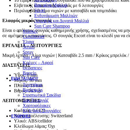
Το εξαιρετικά ελαφρύ σουγιαδάκι που θα χρησιμοποιείτε κάθ
Βαμμένα Μαλλιά
Ελβετικής κατασκευής σουγιάς με 6 λειτουργίες
Silver
Περιλαμβάνει λίμα νυχιών με κατσαβίδι και τσιμπιδάκι
Ενδυνάμωση Μαλλιών
Ελαφρύς μικρός σουγιάς
Λαμπερά και Δυνατά Μαλλιά
Sun Care Shampoo
Είναι ο απόλυτος σουγιάς καθημερινής χρήσης, σχεδιασμένος να μην 
Μάσκες
σε αμέτρητες καταστάσεις. Ο σουγιάς Escort είναι το κλειδί για να ε
Conditioner
Έλαια
ΕΡΓΑΛΕΙΑ – ΛΕΙΤΟΥΡΓΙΕΣ
Serum
Spray
Μικρή λεπίδα / Λίμα νυχιών | Κατσαβίδι 2.5 mm / Κρίκος μπρελόκ /
Sun Care
Κρέμες – Αφροί
ΔΙΑΣΤΑΣΕΙΣ
Θεραπειες
Βαφείο
Ύψος: 8 mm
ΕΊΔΗ ΤΑΞΙΔΙΟΎ
Μήκος: 58 mm
Τσαντάκια
Πλάτος: 18 mm
Backpacks
Βάρος: 16.5 gr
Στρατιωτικά Σακίδια
Σακ Βουαγιάζ
ΛΕΠΤΟΜΕΡΕΙΕΣ
Χαρτοφύλακες
Κωδικός: 0.6123
Ελβετικοί Σουγιάδες
Χώρα προέλευσης: Switzerland
ΕΤΑΙΡΕΊΕΣ
Υλικό: ABS/cellidor
Κλείδωμα λάμας: Όχι