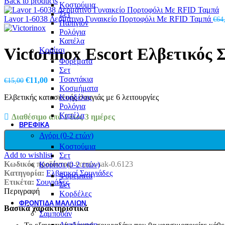
Back to products
Κοστούμια
Σετ
Lavor 1-6038 Δερμάτινο Γυναικείο Πορτοφόλι Με RFID Ταμπά
€
64
Παπιγιόν
Ρολόγια
Καπέλα
Victorinox Escort Ελβετικός 
Κορίτσι
Φορέματα
Σετ
Τσαντάκια
Original
Η
€
11,00
€
15,00
Κοσμήματα
price
τρέχουσα
Ελβετικής κατασκευής σουγιάς με 6 λειτουργίες
Κορδέλες
was:
τιμή
Ρολόγια
€15,00.
είναι:
Καπέλα
€11,00.
Διαθέσιμο από 1 έως 3 ημέρες
ΒΡΕΦΙΚΆ
Αγόρι (0-2 ετών)
Κοστούμια
Add to wishlist
Σετ
Κωδικός προϊόντος:
vctrnx-sak-0.6123
Κορίτσι (0-2 ετών)
Κατηγορία:
Ελβετικοί Σουγιάδες
Φορέματα
Ετικέτα:
Σουγιάδες
Σετ
Περιγραφή
Κορδέλες
ΦΡΟΝΤΙΔΑ ΜΑΛΛΙΩΝ
Βασικά χαρακτηριστικά
Σαμπουάν
Αναδόμηση