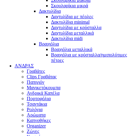
Σκουλαρίκια μακριά
Σκουλαρίκια μικρά
Δακτυλίδια
Δαχτυλίδια με πέρλες
Δακτυλίδια minimal
Δαχτυλίδια με κρύσταλλα
Δαχτυλίδια μεταλλικά
Δακτυλίδια midi
Βραχιόλια
Βραχιόλια μεταλλικά
Βραχιόλια με κρύσταλλα/ημιπολύτιμες
πέτρες
ΑΝΔΡΑΣ
Γραβάτες
Clips Γραβάτας
Παπιγιόν
Μανικετόκουμπα
Ανδρικά Καπέλα
Πορτοφόλια
Τσαντάκια
Ρολόγια
Αρώματα
Καπνοθήκες
Organizer
Ζώνες