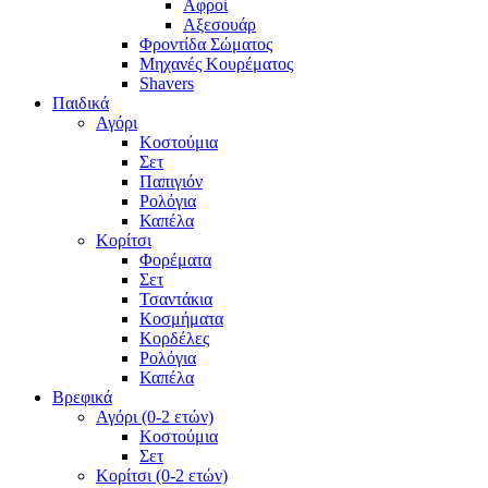
Αφροί
Αξεσουάρ
Φροντίδα Σώματος
Μηχανές Κουρέματος
Shavers
Παιδικά
Αγόρι
Κοστούμια
Σετ
Παπιγιόν
Ρολόγια
Καπέλα
Κορίτσι
Φορέματα
Σετ
Τσαντάκια
Κοσμήματα
Κορδέλες
Ρολόγια
Καπέλα
Βρεφικά
Αγόρι (0-2 ετών)
Κοστούμια
Σετ
Κορίτσι (0-2 ετών)