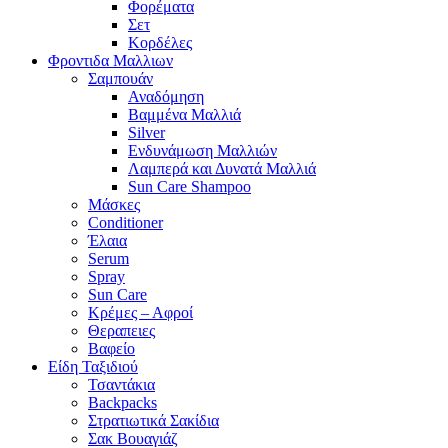
Φορέματα
Σετ
Κορδέλες
Φροντιδα Μαλλιων
Σαμπουάν
Αναδόμηση
Βαμμένα Μαλλιά
Silver
Ενδυνάμωση Μαλλιών
Λαμπερά και Δυνατά Μαλλιά
Sun Care Shampoo
Μάσκες
Conditioner
Έλαια
Serum
Spray
Sun Care
Κρέμες – Αφροί
Θεραπειες
Βαφείο
Είδη Ταξιδιού
Τσαντάκια
Backpacks
Στρατιωτικά Σακίδια
Σακ Βουαγιάζ