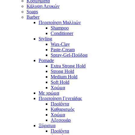
Κοσμήματα
Κάλυψη Λευκών
Soaps
Barber
Περιποίηση Μαλλιών
Shampoo
Conditioner
Styling
Wax-Clay
Paste-Cream
Spray-Gel-Πούδρα
Pomade
Extra Strong Hold
Strong Hold
Medium Hold
Soft Hold
Χρώμα
Με χρώμα
Περιποίηση Γενειάδας
Προϊόντα
Καθαρισμός
Χρώμα
Αξεσουάρ
Ξύρισμα
Προϊόντα