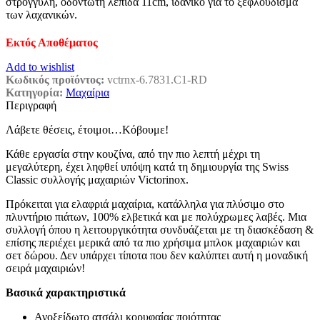
στρογγυλή, οδοντωτή λεπίδα 11cm, ιδανικό για το ξεφλούδισμα
€8,90.
είναι:
των λαχανικών.
€5,90.
Εκτός Αποθέματος
Add to wishlist
Κωδικός προϊόντος:
vctrnx-6.7831.C1-RD
Κατηγορία:
Μαχαίρια
Περιγραφή
Λάβετε θέσεις, έτοιμοι…Κόβουμε!
Κάθε εργασία στην κουζίνα, από την πιο λεπτή μέχρι τη
μεγαλύτερη, έχει ληφθεί υπόψη κατά τη δημιουργία της Swiss
Classic συλλογής μαχαιριών Victorinox.
Πρόκειται για ελαφριά μαχαίρια, κατάλληλα για πλύσιμο στο
πλυντήριο πιάτων, 100% ελβετικά και με πολύχρωμες λαβές. Μια
συλλογή όπου η λειτουργικότητα συνδυάζεται με τη διασκέδαση &
επίσης περιέχει μερικά από τα πιο χρήσιμα μπλοκ μαχαιριών και
σετ δώρου. Δεν υπάρχει τίποτα που δεν καλύπτει αυτή η μοναδική
σειρά μαχαιριών!
Βασικά χαρακτηριστικά
Ανοξείδωτο ατσάλι κορυφαίας ποιότητας