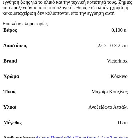
εγγύηση ζωής για το υλικό και την τεχνική αρτιότητά τους. Ζημιές
που προξενούνται από φυσιολογική φθορά, εσφαλμένη χρήση ή
κακομεταχείριση δεν καλύπτονται από την εγγύηση αυτή.
Επιπλέον πληροφορίες
Βάρος
0,100 κ.
Διαστάσεις
22 × 10 × 2 cm
Brand
Victorinox
Χρώμα
Κόκκινο
Τύπος
Μαχαίρι Κουζίνας
Υλικό
Ανοξείδωτο Ατσάλι
Μέγεθος
11cm
Διαθεσιμότητα
Άμεση Παραλαβή / Παράδοση 1 έως 3 ημέρες