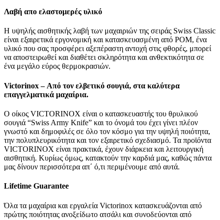
Λαβή απο ελαστομερές υλικό
Η υψηλής αισθητικής λαβή των μαχαιριών της σειράς Swiss Classic
είναι εξαιρετικά εργονομική και κατασκευασμένη από POM, ένα
υλικό που σας προσφέρει αξεπέραστη αντοχή στις φθορές, μπορεί
να αποστειρωθεί και διαθέτει σκληρότητα και ανθεκτικότητα σε
ένα μεγάλο εύρος θερμοκρασιών.
Victorinox – Από τον ελβετικό σουγιά, στα καλύτερα
επαγγελματικά μαχαίρια.
Ο οίκος VICTORINOX είναι ο κατασκευαστής του θρυλικού
σουγιά “Swiss Army Knife” και το όνομά του έχει γίνει πλέον
γνωστό και δημοφιλές σε όλο τον κόσμο για την υψηλή ποιότητα,
την πολυπλευρικότητα και τον εξαιρετικό σχεδιασμό. Τα προϊόντα
VICTORINOX είναι πρακτικά, έχουν διάρκεια και λειτουργική
αισθητική. Κυρίως όμως, κατακτούν την καρδιά μας, καθώς πάντα
μας δίνουν περισσότερα απ΄ ό,τι περιμένουμε από αυτά.
Lifetime
Guarantee
Όλα τα μαχαίρια και εργαλεία Victorinox κατασκευάζονται από
πρώτης ποιότητας ανοξείδωτο ατσάλι και συνοδεύονται από