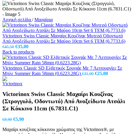
Αρχική σελίδα
/
Μαχαίρια
Victorinox Swiss Classic Μαχαίρι Κουζίνας Μυτερό Οδοντωτό
Από Ανοξείδωτο Ατσάλι Σε Μαύρο 10cm Set 6 ΤΕΜ (6.7733.6)
Original
Η
€
35,00
€
45,50
price
τρέχουσα
Back to products
was:
τιμή
€45,50.
είναι:
€35,00.
Victorinox Classic SD Ελβετικός Σουγιάς Με 7 Λειτουργίες Σε
Original
Η
Μπλε Summer Rain 58mm (0.6223.28G)
€
25,00
€
31,00
price
τρέχουσα
was:
τιμή
€31,00.
είναι:
Victorinox Swiss Classic Μαχαίρι Κουζίνας
€25,00.
(Στρογγυλό, Οδοντωτό) Από Ανοξείδωτο Ατσάλι
Σε Κόκκινο 11cm (6.7831.C1)
Original
Η
€
5,90
€
8,90
price
τρέχουσα
Μαχαίρι κουζίνας κόκκινου χρώματος της Victorinox®, με
was:
τιμή