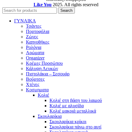
Like You
2025. All rights reserved
Search
ΓΥΝΑΙΚΑ
Τσάντες
Πορτοφόλια
Ζώνες
Καπνοθήκες
Ρολόγια
Αρώματα
Organizer
Κρέμες Προσώπου
Κάλυψη Λευκών
Πιστολάκια – Σεσουάρ
Βούρτσες
Χτένες
Κοσμηματα
Κολιέ
Κολιέ στη βάση του λαιμού
Κολιέ με αλυσίδα
Κολιέ μακριά μεταλλικά
Σκουλαρίκια
Σκουλαρίκια κρίκοι
Σκουλαρίκια πάνω στο αυτί