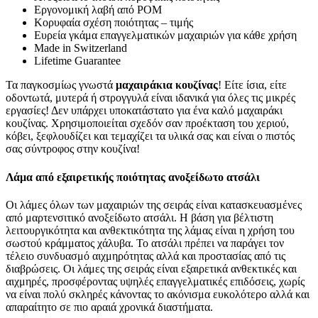
Εργονομική λαβή από POM
Κορυφαία σχέση ποιότητας – τιμής
Ευρεία γκάμα επαγγελματικών μαχαιριών για κάθε χρήση
Made in Switzerland
Lifetime Guarantee
Τα παγκοσμίως γνωστά
μαχαιράκια κουζίνας
! Είτε ίσια, είτε
οδοντωτά, μυτερά ή στρογγυλά είναι ιδανικά για όλες τις μικρές
εργασίες! Δεν υπάρχει υποκατάστατο για ένα καλό μαχαιράκι
κουζίνας. Χρησιμοποιείται σχεδόν σαν προέκταση του χεριού,
κόβει, ξεφλουδίζει και τεμαχίζει τα υλικά σας και είναι ο πιστός
σας σύντροφος στην κουζίνα!
Λάμα από εξαιρετικής ποιότητας ανοξείδωτο ατσάλι
Οι λάμες όλων των μαχαιριών της σειράς είναι κατασκευασμένες
από μαρτενσιτικό ανοξείδωτο ατσάλι. Η βάση για βέλτιστη
λειτουργικότητα και ανθεκτικότητα της λάμας είναι η χρήση του
σωστού κράμματος χάλυβα. Το ατσάλι πρέπει να παράγει τον
τέλειο συνδυασμό αιχμηρότητας αλλά και προστασίας από τις
διαβρώσεις. Οι λάμες της σειράς είναι εξαιρετικά ανθεκτικές και
αιχμηρές, προσφέροντας υψηλές επαγγελματικές επιδόσεις, χωρίς
να είναι πολύ σκληρές κάνοντας το ακόνισμα ευκολότερο αλλά και
απαραίτητο σε πιο αραιά χρονικά διαστήματα.