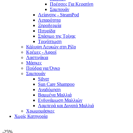
Πρέσσες Για Κερατίνη
Σαμπουάν
Λείανσης - SteamPod
Λιπαρότητα
Ξηροδερμία
Πιτυρίδα
Σπάσιμο της Τρίχας
Τριχόπτωση
Κάλυψη Λευκών στη Ρίζα
Κρέμες - Αφροί
Λαστιχάκια
Μάσκες
Πούδρα για Όγκο
Σαμπουάν
Silver
Sun Care Shampoo
Αναδόμηση
Βαμμένα Μαλλιά
Ενδυνάμωση Μαλλιών
Λαμπερά και Δυνατά Μαλλιά
Χρωμομάσκες
Χωρίς Κατηγορία
-25%