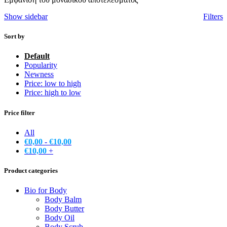
Show sidebar
Filters
Sort by
Default
Popularity
Newness
Price: low to high
Price: high to low
Price filter
All
€
0,00
-
€
10,00
€
10,00
+
Product categories
Bio for Body
Body Balm
Body Butter
Body Oil
Body Scrub