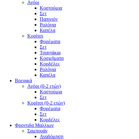
Αγόρι
Κοστούμια
Σετ
Παπιγιόν
Ρολόγια
Καπέλα
Κορίτσι
Φορέματα
Σετ
Τσαντάκια
Κοσμήματα
Κορδέλες
Ρολόγια
Καπέλα
Βρεφικά
Αγόρι (0-2 ετών)
Κοστούμια
Σετ
Κορίτσι (0-2 ετών)
Φορέματα
Σετ
Κορδέλες
Φροντιδα Μαλλιων
Σαμπουάν
Αναδόμηση