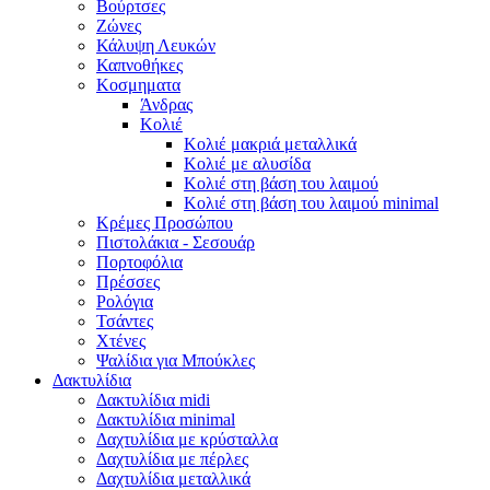
Βούρτσες
Ζώνες
Κάλυψη Λευκών
Καπνοθήκες
Κοσμηματα
Άνδρας
Κολιέ
Κολιέ μακριά μεταλλικά
Κολιέ με αλυσίδα
Κολιέ στη βάση του λαιμού
Κολιέ στη βάση του λαιμού minimal
Κρέμες Προσώπου
Πιστολάκια - Σεσουάρ
Πορτοφόλια
Πρέσσες
Ρολόγια
Τσάντες
Χτένες
Ψαλίδια για Μπούκλες
Δακτυλίδια
Δακτυλίδια midi
Δακτυλίδια minimal
Δαχτυλίδια με κρύσταλλα
Δαχτυλίδια με πέρλες
Δαχτυλίδια μεταλλικά