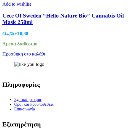
Add to wishlist
Cece Of Sweden “Ηello Nature Bio” Cannabis Oil
Mask 250ml
Original
Η
€
10,88
€
14,50
price
τρέχουσα
Άμεσα διαθέσιμο
was:
τιμή
€14,50.
είναι:
Προσθήκη στο καλάθι
€10,88.
Πληροφορίες
Σχετικά με εμάς
Όροι και προϋποθέσεις
Επικοινωνία
Εξυπηρέτηση