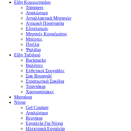
Είδη Κομμωτηρίου
Trimmers
Αναλώσιμα
Ανταλλακτικά Μηχανών
Ατομική Προστασία
Εξοπλισμός
Μηχανές Κουρέματος
Μπέρτες
Πινέλα
Ψαλίδια
Είδη Ταξιδιού
Backpacks
Βαλίτσες
Ελβετικοί Σουγιάδες
Σακ Βουαγιάζ
Στρατιωτικά Σακίδια
Τσαντάκια
Χαρτοφύλακες
Μαχαίρια
Νύχια
Gel Couture
Αναλώσιμα
Βερνίκια
Εργαλεία Για Νύχια
Ηλεκτρικά Εργαλεία