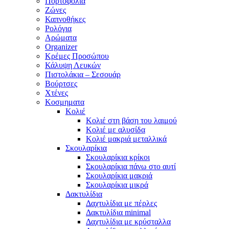
Πορτοφόλια
Ζώνες
Καπνοθήκες
Ρολόγια
Αρώματα
Organizer
Κρέμες Προσώπου
Κάλυψη Λευκών
Πιστολάκια – Σεσουάρ
Βούρτσες
Χτένες
Κοσμηματα
Κολιέ
Κολιέ στη βάση του λαιμού
Κολιέ με αλυσίδα
Κολιέ μακριά μεταλλικά
Σκουλαρίκια
Σκουλαρίκια κρίκοι
Σκουλαρίκια πάνω στο αυτί
Σκουλαρίκια μακριά
Σκουλαρίκια μικρά
Δακτυλίδια
Δαχτυλίδια με πέρλες
Δακτυλίδια minimal
Δαχτυλίδια με κρύσταλλα