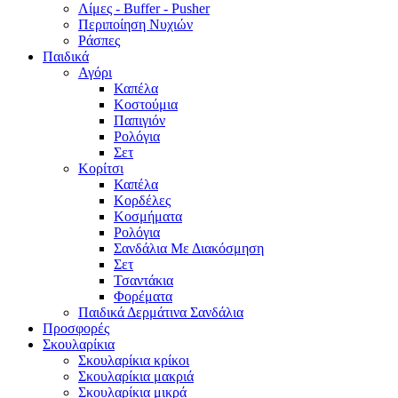
Λίμες - Buffer - Pusher
Περιποίηση Νυχιών
Ράσπες
Παιδικά
Αγόρι
Καπέλα
Κοστούμια
Παπιγιόν
Ρολόγια
Σετ
Κορίτσι
Καπέλα
Κορδέλες
Κοσμήματα
Ρολόγια
Σανδάλια Με Διακόσμηση
Σετ
Τσαντάκια
Φορέματα
Παιδικά Δερμάτινα Σανδάλια
Προσφορές
Σκουλαρίκια
Σκουλαρίκια κρίκοι
Σκουλαρίκια μακριά
Σκουλαρίκια μικρά