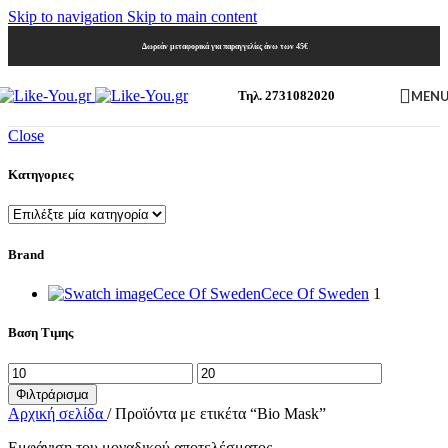
Skip to navigation
Skip to main content
Δωρεάν μεταφορικά για παραγγελίες άνω των 45€
MEN
Τηλ. 2731082020
Close
Κατηγοριες
Brand
Cece Of Sweden
Cece Of Sweden
1
Βαση Τιμης
Ελάχιστη
Μέγιστη
τιμή
τιμή
Φιλτράρισμα
Αρχική σελίδα
/
Προϊόντα με ετικέτα “Bio Mask”
Εμφάνιση του μοναδικού αποτελέσματος