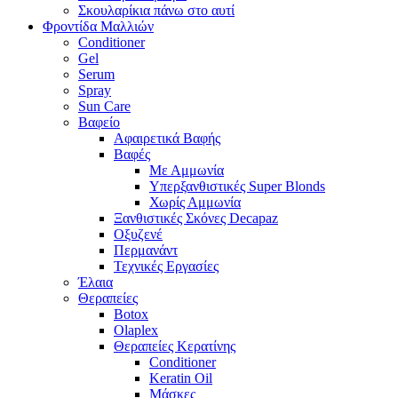
Σκουλαρίκια πάνω στο αυτί
Φροντίδα Μαλλιών
Conditioner
Gel
Serum
Spray
Sun Care
Βαφείο
Αφαιρετικά Βαφής
Βαφές
Με Αμμωνία
Υπερξανθιστικές Super Blonds
Χωρίς Αμμωνία
Ξανθιστικές Σκόνες Decapaz
Οξυζενέ
Περμανάντ
Τεχνικές Εργασίες
Έλαια
Θεραπείες
Botox
Olaplex
Θεραπείες Κερατίνης
Conditioner
Keratin Oil
Μάσκες