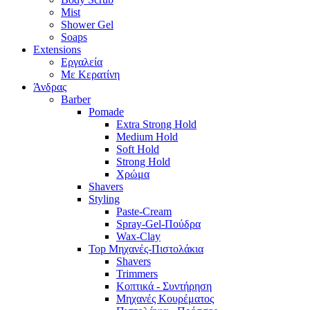
Mist
Shower Gel
Soaps
Extensions
Εργαλεία
Με Κερατίνη
Άνδρας
Barber
Pomade
Extra Strong Hold
Medium Hold
Soft Hold
Strong Hold
Χρώμα
Shavers
Styling
Paste-Cream
Spray-Gel-Πούδρα
Wax-Clay
Top Μηχανές-Πιστολάκια
Shavers
Trimmers
Κοπτικά - Συντήρηση
Μηχανές Κουρέματος