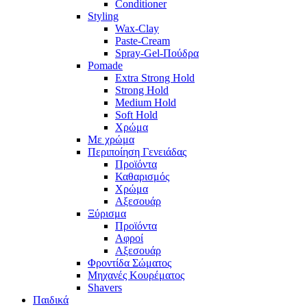
Conditioner
Styling
Wax-Clay
Paste-Cream
Spray-Gel-Πούδρα
Pomade
Extra Strong Hold
Strong Hold
Medium Hold
Soft Hold
Χρώμα
Με χρώμα
Περιποίηση Γενειάδας
Προϊόντα
Καθαρισμός
Χρώμα
Αξεσουάρ
Ξύρισμα
Προϊόντα
Αφροί
Αξεσουάρ
Φροντίδα Σώματος
Μηχανές Κουρέματος
Shavers
Παιδικά