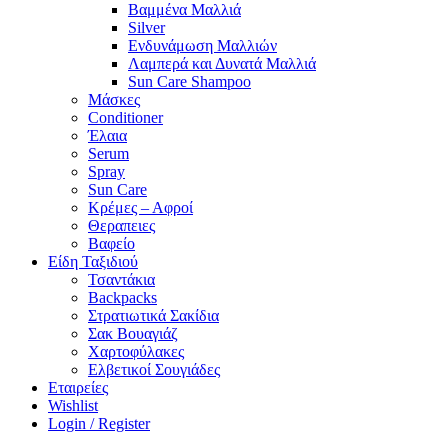
Βαμμένα Μαλλιά
Silver
Ενδυνάμωση Μαλλιών
Λαμπερά και Δυνατά Μαλλιά
Sun Care Shampoo
Μάσκες
Conditioner
Έλαια
Serum
Spray
Sun Care
Κρέμες – Αφροί
Θεραπειες
Βαφείο
Είδη Ταξιδιού
Τσαντάκια
Backpacks
Στρατιωτικά Σακίδια
Σακ Βουαγιάζ
Χαρτοφύλακες
Ελβετικοί Σουγιάδες
Εταιρείες
Wishlist
Login / Register