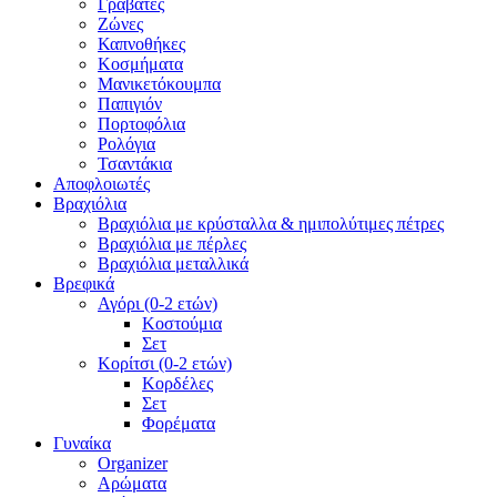
Γραβάτες
Ζώνες
Καπνοθήκες
Κοσμήματα
Μανικετόκουμπα
Παπιγιόν
Πορτοφόλια
Ρολόγια
Τσαντάκια
Αποφλοιωτές
Βραχιόλια
Βραχιόλια με κρύσταλλα & ημιπολύτιμες πέτρες
Βραχιόλια με πέρλες
Βραχιόλια μεταλλικά
Βρεφικά
Αγόρι (0-2 ετών)
Κοστούμια
Σετ
Κορίτσι (0-2 ετών)
Κορδέλες
Σετ
Φορέματα
Γυναίκα
Organizer
Αρώματα