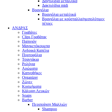
Δαχτυλίδια μεταλλικά
Δακτυλίδια midi
Βραχιόλια
Βραχιόλια μεταλλικά
Βραχιόλια με κρύσταλλα/ημιπολύτιμες
πέτρες
ΑΝΔΡΑΣ
Γραβάτες
Clips Γραβάτας
Παπιγιόν
Μανικετόκουμπα
Ανδρικά Καπέλα
Πορτοφόλια
Τσαντάκια
Ρολόγια
Αρώματα
Καπνοθήκες
Organizer
Ζώνες
Κοσμήματα
Κάλυψη Λευκών
Soaps
Barber
Περιποίηση Μαλλιών
Shampoo