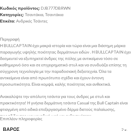
Κωδικός προϊόντος:
DJB777DBRWN
Κατηγορίες:
Τσαντάκια
,
Τσαντάκια
Ετικέτα:
Ανδρικές Τσάντες
Περιγραφή
Η BULLCAPTAIN έχει μακρά ιστορία και τώρα είναι μια διάσημη μάρκα
παραγωγής υψηλής ποιότητας δερμάτινων ειδών . Η BULLCAPTAIN έχει
δεσμευτεί να εξυπηρετεί άνδρες της πόλης με αντικείμενα τόσο σε
καθημερινό όσο και σε επιχειρηματικό στυλ και να συνδυάζει επίσης τη
σύγχρονη τεχνολογία με την παραδοσιακή δεξιοτεχνία. Όλα τα
αντικείμενα είναι από πρωτότυπο σχέδιο και έχουν έντονη
προσωπικότητα. Είναι κομψά, καλής ποιότητας και ανθεκτικά.
Ανακαλύψτε την απόλυτη τσάντα για τους άνδρες με στυλ και
πρακτικότητα! Η γνήσια δερμάτινη τσάντα Casual της Bull Captain είναι
φτιαγμένη από ειδικά επεξεργασμένο δέρμα διετούς παλαίωσης,
προσδίδοντας μια μοναδική υφή και ανθεκτικότητα.
Επιπλέον πληροφορίες
Με έναν ιμάντα ώμου που μπορεί να ρυθμιστεί στο μέγεθος που
ΒΆΡΟΣ
2 κ.