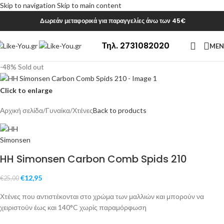
Skip to navigation
Skip to main content
Δωρεάν μεταφορικά για παραγγελίες άνω των 45€
Τηλ. 2731082020
ME
-48%
Sold out
Click to enlarge
Αρχική σελίδα
/
Γυναίκα
/
Χτένες
Back to products
HH Simonsen Carbon Comb Spids 210
€
12,95
€
25,00
Χτένες που αντιστέκονται στο χρώμα των μαλλιών και μπορούν να
χειριστούν έως και 140°C χωρίς παραμόρφωση