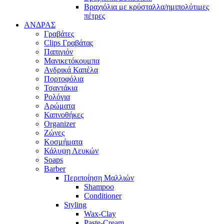
Βραχιόλια με κρύσταλλα/ημιπολύτιμες
πέτρες
ΑΝΔΡΑΣ
Γραβάτες
Clips Γραβάτας
Παπιγιόν
Μανικετόκουμπα
Ανδρικά Καπέλα
Πορτοφόλια
Τσαντάκια
Ρολόγια
Αρώματα
Καπνοθήκες
Organizer
Ζώνες
Κοσμήματα
Κάλυψη Λευκών
Soaps
Barber
Περιποίηση Μαλλιών
Shampoo
Conditioner
Styling
Wax-Clay
Paste-Cream