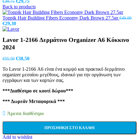
Original
Η
€
29,75
€
39,75
price
τρέχουσα
Back to products
was:
τιμή
€39,75.
είναι:
Toppik Hair Building Fibers Economy Dark Brown 27.5gr
€
49,00
Original
Η
€29,75.
€
29,30
price
τρέχουσα
was:
τιμή
Lavor 1-2166 Δερμάτινο Organizer A6 Κόκκινο
€49,00.
είναι:
€29,30.
2024
Original
Η
€
38,50
€
55,50
price
τρέχουσα
Το Lavor 1-2166 Α6 είναι ένα κομψό και πρακτικό δερμάτινο
was:
τιμή
organizer μεσαίου μεγέθους, ιδανικό για την οργάνωση των
€55,50.
είναι:
εγγράφων και των καρτών σας.
€38,50.
***Διαθέσιμο σε κουτί δώρου***
*** Δωρεάν Μεταφορικά ***
Άμεσα διαθέσιμο
ΠΡΟΣΘΉΚΗ ΣΤΟ ΚΑΛΆΘΙ
Add to wishlist