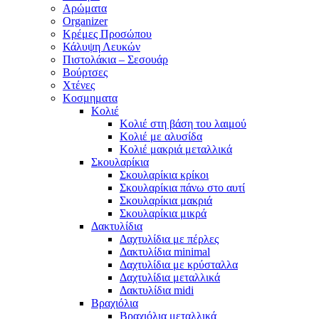
Αρώματα
Organizer
Κρέμες Προσώπου
Κάλυψη Λευκών
Πιστολάκια – Σεσουάρ
Βούρτσες
Χτένες
Κοσμηματα
Κολιέ
Κολιέ στη βάση του λαιμού
Κολιέ με αλυσίδα
Κολιέ μακριά μεταλλικά
Σκουλαρίκια
Σκουλαρίκια κρίκοι
Σκουλαρίκια πάνω στο αυτί
Σκουλαρίκια μακριά
Σκουλαρίκια μικρά
Δακτυλίδια
Δαχτυλίδια με πέρλες
Δακτυλίδια minimal
Δαχτυλίδια με κρύσταλλα
Δαχτυλίδια μεταλλικά
Δακτυλίδια midi
Βραχιόλια
Βραχιόλια μεταλλικά