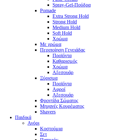
Spray-Gel-Πούδρα
Pomade
Extra Strong Hold
Strong Hold
Medium Hold
Soft Hold
Χρώμα
Με χρώμα
Περιποίηση Γενειάδας
Προϊόντα
Καθαρισμός
Χρώμα
Αξεσουάρ
Ξύρισμα
Προϊόντα
Αφροί
Αξεσουάρ
Φροντίδα Σώματος
Μηχανές Κουρέματος
Shavers
Παιδικά
Αγόρι
Κοστούμια
Σετ
Παπιγιόν