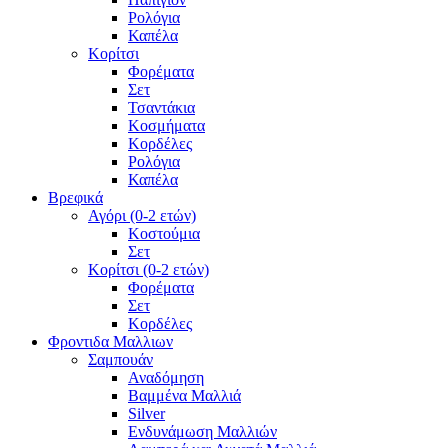
Ρολόγια
Καπέλα
Κορίτσι
Φορέματα
Σετ
Τσαντάκια
Κοσμήματα
Κορδέλες
Ρολόγια
Καπέλα
Βρεφικά
Αγόρι (0-2 ετών)
Κοστούμια
Σετ
Κορίτσι (0-2 ετών)
Φορέματα
Σετ
Κορδέλες
Φροντιδα Μαλλιων
Σαμπουάν
Αναδόμηση
Βαμμένα Μαλλιά
Silver
Ενδυνάμωση Μαλλιών