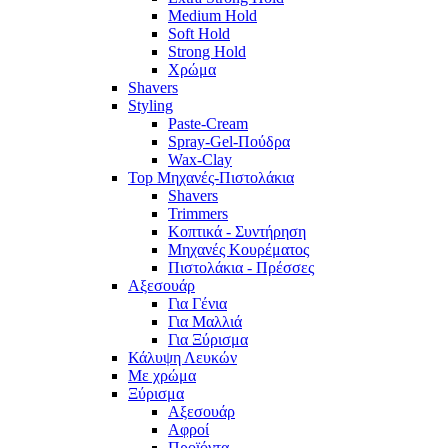
Medium Hold
Soft Hold
Strong Hold
Χρώμα
Shavers
Styling
Paste-Cream
Spray-Gel-Πούδρα
Wax-Clay
Top Μηχανές-Πιστολάκια
Shavers
Trimmers
Κοπτικά - Συντήρηση
Μηχανές Κουρέματος
Πιστολάκια - Πρέσσες
Αξεσουάρ
Για Γένια
Για Μαλλιά
Για Ξύρισμα
Κάλυψη Λευκών
Με χρώμα
Ξύρισμα
Αξεσουάρ
Αφροί
Προϊόντα