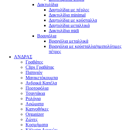
Δακτυλίδια
Δαχτυλίδια με πέρλες
Δακτυλίδια minimal
Δαχτυλίδια με κρύσταλλα
Δαχτυλίδια μεταλλικά
Δακτυλίδια midi
Βραχιόλια
Βραχιόλια μεταλλικά
Βραχιόλια με κρύσταλλα/ημιπολύτιμες
πέτρες
ΑΝΔΡΑΣ
Γραβάτες
Clips Γραβάτας
Παπιγιόν
Μανικετόκουμπα
Ανδρικά Καπέλα
Πορτοφόλια
Τσαντάκια
Ρολόγια
Αρώματα
Καπνοθήκες
Organizer
Ζώνες
Κοσμήματα
Κάλυψη Λευκών