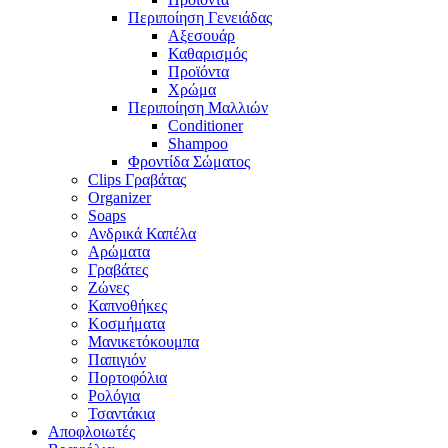
Περιποίηση Γενειάδας
Αξεσουάρ
Καθαρισμός
Προϊόντα
Χρώμα
Περιποίηση Μαλλιών
Conditioner
Shampoo
Φροντίδα Σώματος
Clips Γραβάτας
Organizer
Soaps
Ανδρικά Καπέλα
Αρώματα
Γραβάτες
Ζώνες
Καπνοθήκες
Κοσμήματα
Μανικετόκουμπα
Παπιγιόν
Πορτοφόλια
Ρολόγια
Τσαντάκια
Αποφλοιωτές