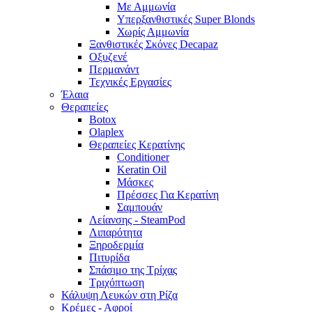
Με Αμμωνία
Υπερξανθιστικές Super Blonds
Χωρίς Αμμωνία
Ξανθιστικές Σκόνες Decapaz
Οξυζενέ
Περμανάντ
Τεχνικές Εργασίες
Έλαια
Θεραπείες
Botox
Olaplex
Θεραπείες Κερατίνης
Conditioner
Keratin Oil
Μάσκες
Πρέσσες Για Κερατίνη
Σαμπουάν
Λείανσης - SteamPod
Λιπαρότητα
Ξηροδερμία
Πιτυρίδα
Σπάσιμο της Τρίχας
Τριχόπτωση
Κάλυψη Λευκών στη Ρίζα
Κρέμες - Αφροί