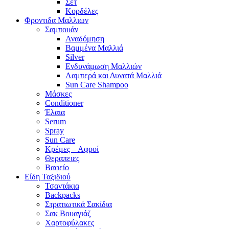
Σετ
Κορδέλες
Φροντιδα Μαλλιων
Σαμπουάν
Αναδόμηση
Βαμμένα Μαλλιά
Silver
Ενδυνάμωση Μαλλιών
Λαμπερά και Δυνατά Μαλλιά
Sun Care Shampoo
Μάσκες
Conditioner
Έλαια
Serum
Spray
Sun Care
Κρέμες – Αφροί
Θεραπειες
Βαφείο
Είδη Ταξιδιού
Τσαντάκια
Backpacks
Στρατιωτικά Σακίδια
Σακ Βουαγιάζ
Χαρτοφύλακες