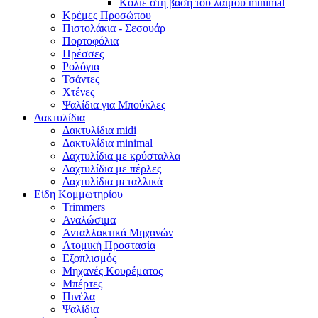
Κολιέ στη βάση του λαιμού minimal
Κρέμες Προσώπου
Πιστολάκια - Σεσουάρ
Πορτοφόλια
Πρέσσες
Ρολόγια
Τσάντες
Χτένες
Ψαλίδια για Μπούκλες
Δακτυλίδια
Δακτυλίδια midi
Δακτυλίδια minimal
Δαχτυλίδια με κρύσταλλα
Δαχτυλίδια με πέρλες
Δαχτυλίδια μεταλλικά
Είδη Κομμωτηρίου
Trimmers
Αναλώσιμα
Ανταλλακτικά Μηχανών
Ατομική Προστασία
Εξοπλισμός
Μηχανές Κουρέματος
Μπέρτες
Πινέλα
Ψαλίδια