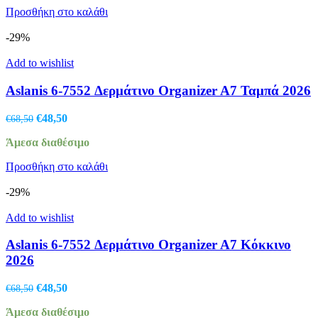
€68,50.
είναι:
Προσθήκη στο καλάθι
€48,50.
-29%
Add to wishlist
Aslanis 6-7552 Δερμάτινο Organizer A7 Ταμπά 2026
Original
Η
€
48,50
€
68,50
price
τρέχουσα
Άμεσα διαθέσιμο
was:
τιμή
€68,50.
είναι:
Προσθήκη στο καλάθι
€48,50.
-29%
Add to wishlist
Aslanis 6-7552 Δερμάτινο Organizer A7 Κόκκινο
2026
Original
Η
€
48,50
€
68,50
price
τρέχουσα
Άμεσα διαθέσιμο
was:
τιμή