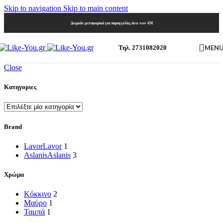
Skip to navigation
Skip to main content
Δωρεάν μεταφορικά για παραγγελίες άνω των 45€
MEN
Τηλ. 2731082020
Close
Κατηγοριες
Brand
Lavor
Lavor
1
Aslanis
Aslanis
3
Χρώμα
Κόκκινο
2
Μαύρο
1
Ταμπά
1