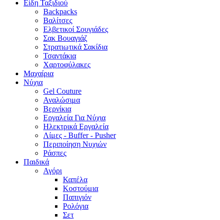
Είδη Ταξιδιού
Backpacks
Βαλίτσες
Ελβετικοί Σουγιάδες
Σακ Βουαγιάζ
Στρατιωτικά Σακίδια
Τσαντάκια
Χαρτοφύλακες
Μαχαίρια
Νύχια
Gel Couture
Αναλώσιμα
Βερνίκια
Εργαλεία Για Νύχια
Ηλεκτρικά Εργαλεία
Λίμες - Buffer - Pusher
Περιποίηση Νυχιών
Ράσπες
Παιδικά
Αγόρι
Καπέλα
Κοστούμια
Παπιγιόν
Ρολόγια
Σετ