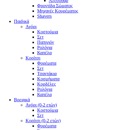
Αξεσουάρ
Φροντίδα Σώματος
Μηχανές Κουρέματος
Shavers
Παιδικά
Αγόρι
Κοστούμια
Σετ
Παπιγιόν
Ρολόγια
Καπέλα
Κορίτσι
Φορέματα
Σετ
Τσαντάκια
Κοσμήματα
Κορδέλες
Ρολόγια
Καπέλα
Βρεφικά
Αγόρι (0-2 ετών)
Κοστούμια
Σετ
Κορίτσι (0-2 ετών)
Φορέματα