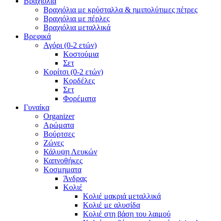
Βραχιόλια
Βραχιόλια με κρύσταλλα & ημιπολύτιμες πέτρες
Βραχιόλια με πέρλες
Βραχιόλια μεταλλικά
Βρεφικά
Αγόρι (0-2 ετών)
Κοστούμια
Σετ
Κορίτσι (0-2 ετών)
Κορδέλες
Σετ
Φορέματα
Γυναίκα
Organizer
Αρώματα
Βούρτσες
Ζώνες
Κάλυψη Λευκών
Καπνοθήκες
Κοσμηματα
Άνδρας
Κολιέ
Κολιέ μακριά μεταλλικά
Κολιέ με αλυσίδα
Κολιέ στη βάση του λαιμού