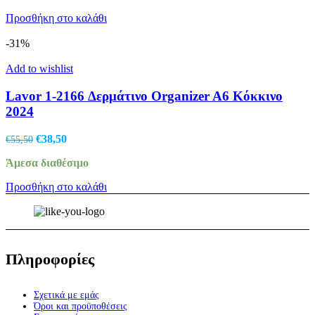
€68,50.
είναι:
Προσθήκη στο καλάθι
€48,50.
-31%
Add to wishlist
Lavor 1-2166 Δερμάτινο Organizer A6 Κόκκινο
2024
Original
Η
€
38,50
€
55,50
price
τρέχουσα
Άμεσα διαθέσιμο
was:
τιμή
€55,50.
είναι:
Προσθήκη στο καλάθι
€38,50.
Πληροφορίες
Σχετικά με εμάς
Όροι και προϋποθέσεις