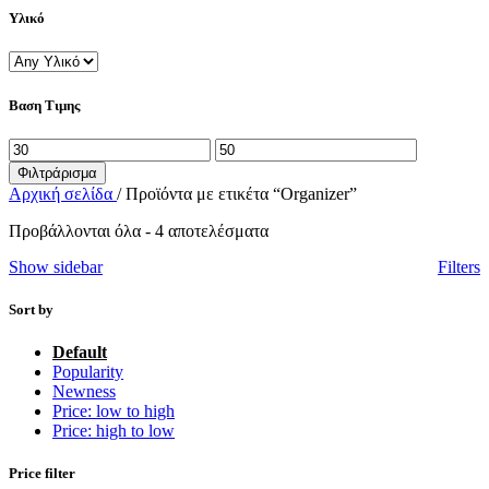
Υλικό
Βαση Τιμης
Ελάχιστη
Μέγιστη
τιμή
τιμή
Φιλτράρισμα
Αρχική σελίδα
/
Προϊόντα με ετικέτα “Organizer”
Προβάλλονται όλα - 4 αποτελέσματα
Show sidebar
Filters
Sort by
Default
Popularity
Newness
Price: low to high
Price: high to low
Price filter