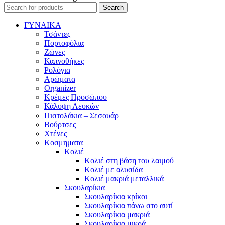
Search
ΓΥΝΑΙΚΑ
Τσάντες
Πορτοφόλια
Ζώνες
Καπνοθήκες
Ρολόγια
Αρώματα
Organizer
Κρέμες Προσώπου
Κάλυψη Λευκών
Πιστολάκια – Σεσουάρ
Βούρτσες
Χτένες
Κοσμηματα
Κολιέ
Κολιέ στη βάση του λαιμού
Κολιέ με αλυσίδα
Κολιέ μακριά μεταλλικά
Σκουλαρίκια
Σκουλαρίκια κρίκοι
Σκουλαρίκια πάνω στο αυτί
Σκουλαρίκια μακριά
Σκουλαρίκια μικρά