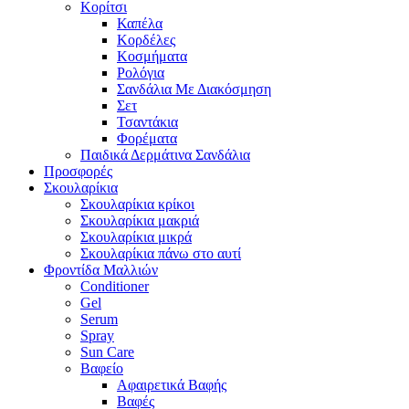
Κορίτσι
Καπέλα
Κορδέλες
Κοσμήματα
Ρολόγια
Σανδάλια Με Διακόσμηση
Σετ
Τσαντάκια
Φορέματα
Παιδικά Δερμάτινα Σανδάλια
Προσφορές
Σκουλαρίκια
Σκουλαρίκια κρίκοι
Σκουλαρίκια μακριά
Σκουλαρίκια μικρά
Σκουλαρίκια πάνω στο αυτί
Φροντίδα Μαλλιών
Conditioner
Gel
Serum
Spray
Sun Care
Βαφείο
Αφαιρετικά Βαφής
Βαφές