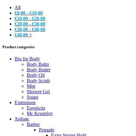
All
€
0,00
-
€
10,00
€
10,00
-
€
20,00
€
20,00
-
€
30,00
€
30,00
-
€
40,00
€
40,00
+
Product categories
Bio for Body
Body Balm
Body Butter
Body Oil
Body Scrub
Mist
Shower Gel
Soaps
Extensions
Εργαλεία
Με Κερατίνη
Άνδρας
Barber
Pomade
Extra Strong Hold