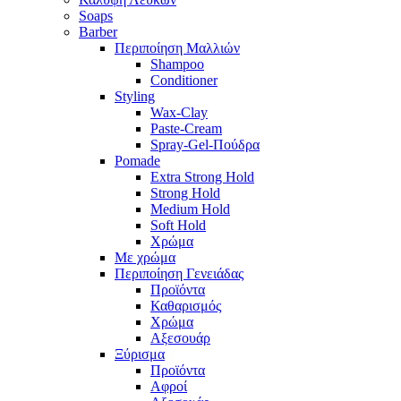
Soaps
Barber
Περιποίηση Μαλλιών
Shampoo
Conditioner
Styling
Wax-Clay
Paste-Cream
Spray-Gel-Πούδρα
Pomade
Extra Strong Hold
Strong Hold
Medium Hold
Soft Hold
Χρώμα
Με χρώμα
Περιποίηση Γενειάδας
Προϊόντα
Καθαρισμός
Χρώμα
Αξεσουάρ
Ξύρισμα
Προϊόντα
Αφροί