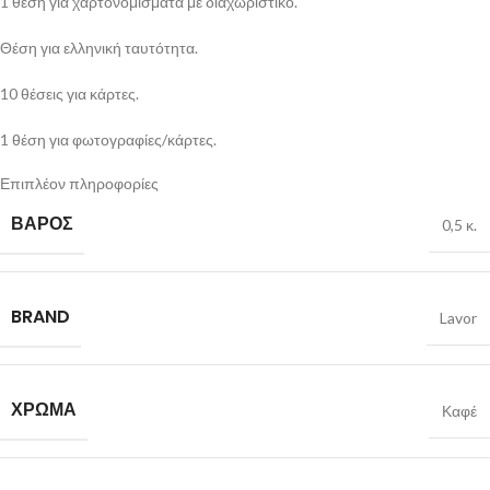
1 θέση για χαρτονομίσματα με διαχωριστικό.
Θέση για ελληνική ταυτότητα.
10 θέσεις για κάρτες.
1 θέση για φωτογραφίες/κάρτες.
Επιπλέον πληροφορίες
3 Εσωτερικές θέσεις.
ΒΆΡΟΣ
0,5 κ.
Εσωτερική τσέπη για τα κέρματα.
Διαθέτει προστασία καρτών RFID.
BRAND
Lavor
Διαθέσιμο σε κουτί δώρου
Διαστάσεις: Υ 9,5 x Μ 13 εκ.
ΧΡΏΜΑ
Καφέ