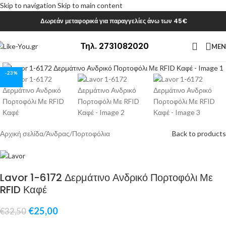
Skip to navigation
Skip to main content
Δωρεάν μεταφορικά για παραγγελίες άνω των 45€
Τηλ. 2731082020
ME
Click to enlarge
-23%
Αρχική σελίδα
/
Άνδρας
/
Πορτοφόλια
Back to products
Lavor 1-6172 Δερμάτινο Ανδρικό Πορτοφόλι Με
RFID Καφέ
€
25,00
€
32,50