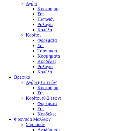
Αγόρι
Κοστούμια
Σετ
Παπιγιόν
Ρολόγια
Καπέλα
Κορίτσι
Φορέματα
Σετ
Τσαντάκια
Κοσμήματα
Κορδέλες
Ρολόγια
Καπέλα
Βρεφικά
Αγόρι (0-2 ετών)
Κοστούμια
Σετ
Κορίτσι (0-2 ετών)
Φορέματα
Σετ
Κορδέλες
Φροντιδα Μαλλιων
Σαμπουάν
Αναδόμηση