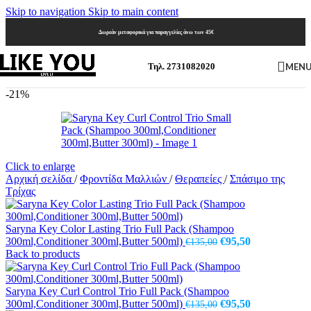
Skip to navigation
Skip to main content
Δωρεάν μεταφορικά για παραγγελίες άνω των 45€
MEN
Τηλ. 2731082020
-21%
Click to enlarge
Αρχική σελίδα
/
Φροντίδα Μαλλιών
/
Θεραπείες
/
Σπάσιμο της
Τρίχας
Saryna Key Color Lasting Trio Full Pack (Shampoo
Original
Η
300ml,Conditioner 300ml,Butter 500ml)
€
95,50
€
135,00
price
τρέχουσα
Back to products
was:
τιμή
€135,00.
είναι:
€95,50.
Saryna Key Curl Control Trio Full Pack (Shampoo
Original
Η
300ml,Conditioner 300ml,Butter 500ml)
€
95,50
€
135,00