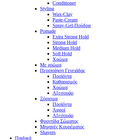
Conditioner
Styling
Wax-Clay
Paste-Cream
Spray-Gel-Πούδρα
Pomade
Extra Strong Hold
Strong Hold
Medium Hold
Soft Hold
Χρώμα
Με χρώμα
Περιποίηση Γενειάδας
Προϊόντα
Καθαρισμός
Χρώμα
Αξεσουάρ
Ξύρισμα
Προϊόντα
Αφροί
Αξεσουάρ
Φροντίδα Σώματος
Μηχανές Κουρέματος
Shavers
Παιδικά