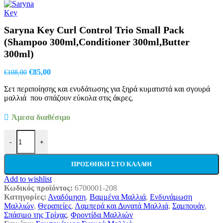
price
τρέχουσα
was:
τιμή
€135,00.
είναι:
Saryna Key Curl Control Trio Small Pack
€95,50.
(Shampoo 300ml,Conditioner 300ml,Butter
300ml)
Original
Η
€
85,00
€
108,00
price
τρέχουσα
Σετ περιποίησης και ενυδάτωσης για ξηρά κυματιστά και σγουρά
was:
τιμή
μαλλιά που σπάζουν εύκολα στις άκρες.
€108,00.
είναι:
€85,00.
Άμεσα διαθέσιμο
Saryna Key Curl Control Trio Small Pack (Shampoo 300ml,Conditio
-
+
ΠΡΟΣΘΉΚΗ ΣΤΟ ΚΑΛΆΘΙ
Add to wishlist
Κωδικός προϊόντος:
6700001-208
Κατηγορίες:
Αναδόμηση
,
Βαμμένα Μαλλιά
,
Ενδυνάμωση
Μαλλιών
,
Θεραπείες
,
Λαμπερά και Δυνατά Μαλλιά
,
Σαμπουάν
,
Σπάσιμο της Τρίχας
,
Φροντίδα Μαλλιών