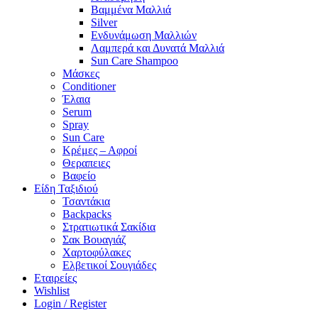
Βαμμένα Μαλλιά
Silver
Ενδυνάμωση Μαλλιών
Λαμπερά και Δυνατά Μαλλιά
Sun Care Shampoo
Μάσκες
Conditioner
Έλαια
Serum
Spray
Sun Care
Κρέμες – Αφροί
Θεραπειες
Βαφείο
Είδη Ταξιδιού
Τσαντάκια
Backpacks
Στρατιωτικά Σακίδια
Σακ Βουαγιάζ
Χαρτοφύλακες
Ελβετικοί Σουγιάδες
Εταιρείες
Wishlist
Login / Register