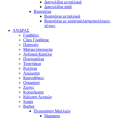
Δαχτυλίδια μεταλλικά
Δακτυλίδια midi
Βραχιόλια
Βραχιόλια μεταλλικά
Βραχιόλια με κρύσταλλα/ημιπολύτιμες
πέτρες
ΑΝΔΡΑΣ
Γραβάτες
Clips Γραβάτας
Παπιγιόν
Μανικετόκουμπα
Ανδρικά Καπέλα
Πορτοφόλια
Τσαντάκια
Ρολόγια
Αρώματα
Καπνοθήκες
Organizer
Ζώνες
Κοσμήματα
Κάλυψη Λευκών
Soaps
Barber
Περιποίηση Μαλλιών
Shampoo