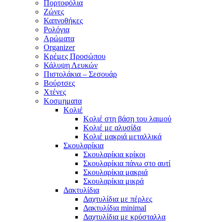
Πορτοφόλια
Ζώνες
Καπνοθήκες
Ρολόγια
Αρώματα
Organizer
Κρέμες Προσώπου
Κάλυψη Λευκών
Πιστολάκια – Σεσουάρ
Βούρτσες
Χτένες
Κοσμηματα
Κολιέ
Κολιέ στη βάση του λαιμού
Κολιέ με αλυσίδα
Κολιέ μακριά μεταλλικά
Σκουλαρίκια
Σκουλαρίκια κρίκοι
Σκουλαρίκια πάνω στο αυτί
Σκουλαρίκια μακριά
Σκουλαρίκια μικρά
Δακτυλίδια
Δαχτυλίδια με πέρλες
Δακτυλίδια minimal
Δαχτυλίδια με κρύσταλλα