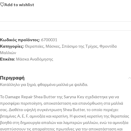
Add to wishlist
Κωδικός προϊόντος:
6700031
Κατηγορίες:
Θεραπείες
,
Μάσκες
,
Σπάσιμο της Τρίχας
,
Φροντίδα
Μαλλιών
Ετικέτα:
Μάσκα Αναδόμησης
Περιγραφή
Κατάλληλο για ξηρά, φθαρμένα μαλλιά με ψαλίδα.
Το Damage Repair Shea Butter της Saryna Key σχεδιάστηκε για να
προσφέρει περιποίηση, αποκατάσταση και επανόρθωση στα μαλλιά
σας. Διαθέτει υψηλή συγκέντρωση Shea Butter, το οποίο περιέχει:
βιταμίνες A, E, F, αμινοξέα και κερατίνη. Η φυσική κερατίνη της θεραπείας
βοηθά στη δημιουργία απαλών και λαμπερών μαλλιών, ενώ τα αμινοξέα
αναπτύσσουν τις απαραίτητες πρωτεΐνες για την αποκατάσταση και