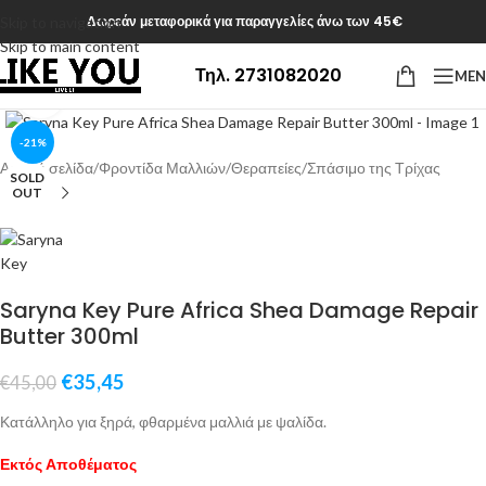
Δωρεάν μεταφορικά για παραγγελίες άνω των 45€
Skip to navigation
Skip to main content
Τηλ. 2731082020
ME
Click to enlarge
-21%
Αρχική σελίδα
/
Φροντίδα Μαλλιών
/
Θεραπείες
/
Σπάσιμο της Τρίχας
SOLD
OUT
Saryna Key Pure Africa Shea Damage Repair
Butter 300ml
€
35,45
€
45,00
Κατάλληλο για ξηρά, φθαρμένα μαλλιά με ψαλίδα.
Εκτός Αποθέματος