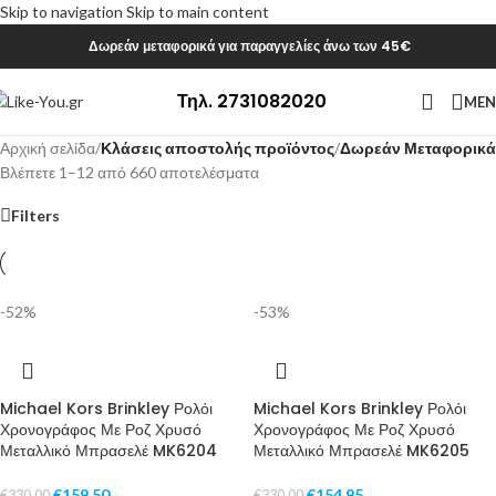
Skip to navigation
Skip to main content
Δωρεάν μεταφορικά για παραγγελίες άνω των 45€
Τηλ. 2731082020
ME
Αρχική σελίδα
/
Κλάσεις αποστολής προϊόντος
/
Δωρεάν Μεταφορικά
Βλέπετε 1–12 από 660 αποτελέσματα
Filters
-52%
-53%
Michael Kors Brinkley Ρολόι
Michael Kors Brinkley Ρολόι
Χρονογράφος Με Ροζ Χρυσό
Χρονογράφος Με Ροζ Χρυσό
Μεταλλικό Μπρασελέ MK6204
Μεταλλικό Μπρασελέ MK6205
€
159,50
€
154,95
€
330,00
€
330,00