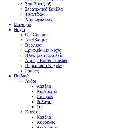
Σακ Βουαγιάζ
Στρατιωτικά Σακίδια
Τσαντάκια
Χαρτοφύλακες
Μαχαίρια
Νύχια
Gel Couture
Αναλώσιμα
Βερνίκια
Εργαλεία Για Νύχια
Ηλεκτρικά Εργαλεία
Λίμες - Buffer - Pusher
Περιποίηση Νυχιών
Ράσπες
Παιδικά
Αγόρι
Καπέλα
Κοστούμια
Παπιγιόν
Ρολόγια
Σετ
Κορίτσι
Καπέλα
Κορδέλες
Κοσμήματα