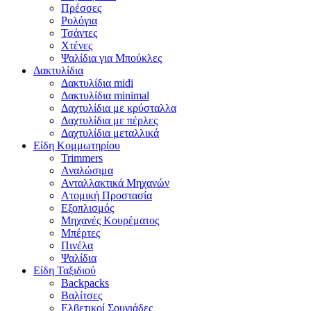
Πρέσσες
Ρολόγια
Τσάντες
Χτένες
Ψαλίδια για Μπούκλες
Δακτυλίδια
Δακτυλίδια midi
Δακτυλίδια minimal
Δαχτυλίδια με κρύσταλλα
Δαχτυλίδια με πέρλες
Δαχτυλίδια μεταλλικά
Είδη Κομμωτηρίου
Trimmers
Αναλώσιμα
Ανταλλακτικά Μηχανών
Ατομική Προστασία
Εξοπλισμός
Μηχανές Κουρέματος
Μπέρτες
Πινέλα
Ψαλίδια
Είδη Ταξιδιού
Backpacks
Βαλίτσες
Ελβετικοί Σουγιάδες