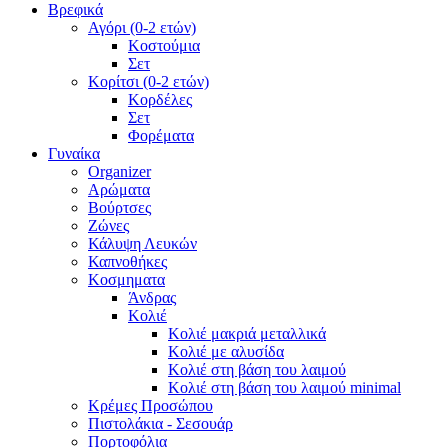
Βρεφικά
Αγόρι (0-2 ετών)
Κοστούμια
Σετ
Κορίτσι (0-2 ετών)
Κορδέλες
Σετ
Φορέματα
Γυναίκα
Organizer
Αρώματα
Βούρτσες
Ζώνες
Κάλυψη Λευκών
Καπνοθήκες
Κοσμηματα
Άνδρας
Κολιέ
Κολιέ μακριά μεταλλικά
Κολιέ με αλυσίδα
Κολιέ στη βάση του λαιμού
Κολιέ στη βάση του λαιμού minimal
Κρέμες Προσώπου
Πιστολάκια - Σεσουάρ
Πορτοφόλια