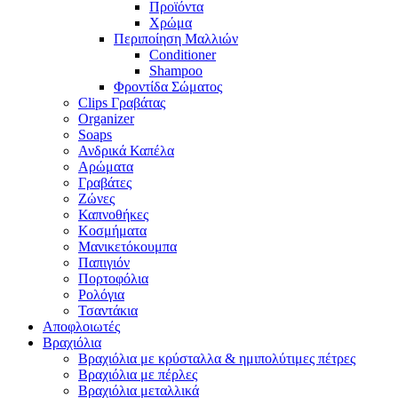
Προϊόντα
Χρώμα
Περιποίηση Μαλλιών
Conditioner
Shampoo
Φροντίδα Σώματος
Clips Γραβάτας
Organizer
Soaps
Ανδρικά Καπέλα
Αρώματα
Γραβάτες
Ζώνες
Καπνοθήκες
Κοσμήματα
Μανικετόκουμπα
Παπιγιόν
Πορτοφόλια
Ρολόγια
Τσαντάκια
Αποφλοιωτές
Βραχιόλια
Βραχιόλια με κρύσταλλα & ημιπολύτιμες πέτρες
Βραχιόλια με πέρλες
Βραχιόλια μεταλλικά