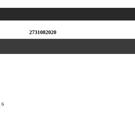
2731082020
n
6