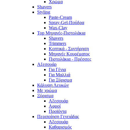
Χρώμα
Shavers
Styling
Paste-Cream
Spray-Gel-Πούδρα
Wax-Clay
Top Μηχανές-Πιστολάκια
Shavers
Trimmers
Κοπτικά - Συντήρηση
Μηχανές Κουρέματος
Πιστολάκια - Πρέσσες
Αξεσουάρ
Για Γένια
Για Μαλλιά
Για Ξύρισμα
Κάλυψη Λευκών
Με χρώμα
Ξύρισμα
Αξεσουάρ
Αφροί
Προϊόντα
Περιποίηση Γενειάδας
Αξεσουάρ
Καθαρισμός