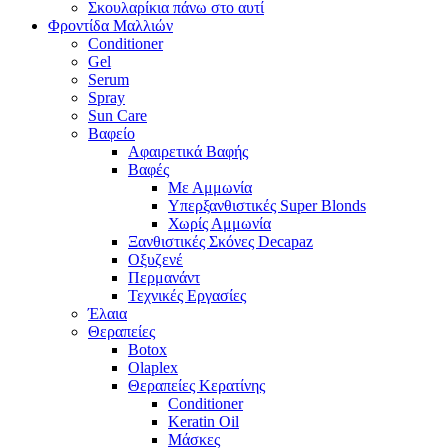
Σκουλαρίκια πάνω στο αυτί
Φροντίδα Μαλλιών
Conditioner
Gel
Serum
Spray
Sun Care
Βαφείο
Αφαιρετικά Βαφής
Βαφές
Με Αμμωνία
Υπερξανθιστικές Super Blonds
Χωρίς Αμμωνία
Ξανθιστικές Σκόνες Decapaz
Οξυζενέ
Περμανάντ
Τεχνικές Εργασίες
Έλαια
Θεραπείες
Botox
Olaplex
Θεραπείες Κερατίνης
Conditioner
Keratin Oil
Μάσκες