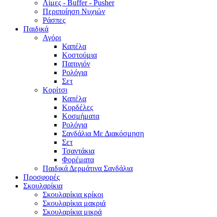
Λίμες - Buffer - Pusher
Περιποίηση Νυχιών
Ράσπες
Παιδικά
Αγόρι
Καπέλα
Κοστούμια
Παπιγιόν
Ρολόγια
Σετ
Κορίτσι
Καπέλα
Κορδέλες
Κοσμήματα
Ρολόγια
Σανδάλια Με Διακόσμηση
Σετ
Τσαντάκια
Φορέματα
Παιδικά Δερμάτινα Σανδάλια
Προσφορές
Σκουλαρίκια
Σκουλαρίκια κρίκοι
Σκουλαρίκια μακριά
Σκουλαρίκια μικρά