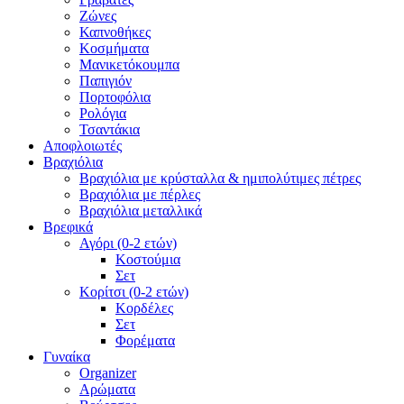
Ζώνες
Καπνοθήκες
Κοσμήματα
Μανικετόκουμπα
Παπιγιόν
Πορτοφόλια
Ρολόγια
Τσαντάκια
Αποφλοιωτές
Βραχιόλια
Βραχιόλια με κρύσταλλα & ημιπολύτιμες πέτρες
Βραχιόλια με πέρλες
Βραχιόλια μεταλλικά
Βρεφικά
Αγόρι (0-2 ετών)
Κοστούμια
Σετ
Κορίτσι (0-2 ετών)
Κορδέλες
Σετ
Φορέματα
Γυναίκα
Organizer
Αρώματα