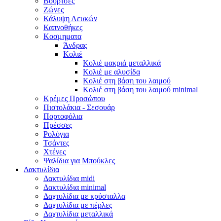
Βούρτσες
Ζώνες
Κάλυψη Λευκών
Καπνοθήκες
Κοσμηματα
Άνδρας
Κολιέ
Κολιέ μακριά μεταλλικά
Κολιέ με αλυσίδα
Κολιέ στη βάση του λαιμού
Κολιέ στη βάση του λαιμού minimal
Κρέμες Προσώπου
Πιστολάκια - Σεσουάρ
Πορτοφόλια
Πρέσσες
Ρολόγια
Τσάντες
Χτένες
Ψαλίδια για Μπούκλες
Δακτυλίδια
Δακτυλίδια midi
Δακτυλίδια minimal
Δαχτυλίδια με κρύσταλλα
Δαχτυλίδια με πέρλες
Δαχτυλίδια μεταλλικά