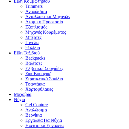
Είδη Κομμωτηρίου
Trimmers
Αναλώσιμα
Ανταλλακτικά Μηχανών
Ατομική Προστασία
Εξοπλισμός
Μηχανές Κουρέματος
Μπέρτες
Πινέλα
Ψαλίδια
Είδη Ταξιδιού
Backpacks
Βαλίτσες
Ελβετικοί Σουγιάδες
Σακ Βουαγιάζ
Στρατιωτικά Σακίδια
Τσαντάκια
Χαρτοφύλακες
Μαχαίρια
Νύχια
Gel Couture
Αναλώσιμα
Βερνίκια
Εργαλεία Για Νύχια
Ηλεκτρικά Εργαλεία