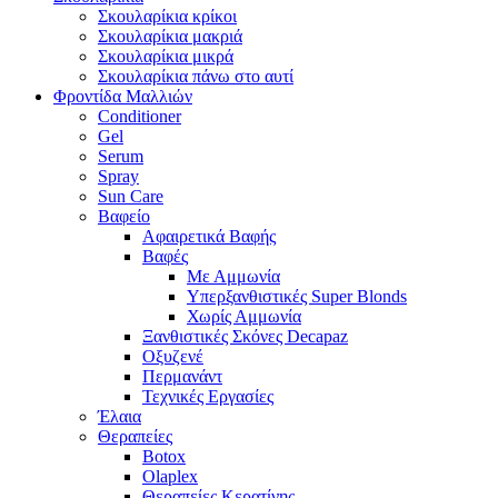
Σκουλαρίκια κρίκοι
Σκουλαρίκια μακριά
Σκουλαρίκια μικρά
Σκουλαρίκια πάνω στο αυτί
Φροντίδα Μαλλιών
Conditioner
Gel
Serum
Spray
Sun Care
Βαφείο
Αφαιρετικά Βαφής
Βαφές
Με Αμμωνία
Υπερξανθιστικές Super Blonds
Χωρίς Αμμωνία
Ξανθιστικές Σκόνες Decapaz
Οξυζενέ
Περμανάντ
Τεχνικές Εργασίες
Έλαια
Θεραπείες
Botox
Olaplex
Θεραπείες Κερατίνης