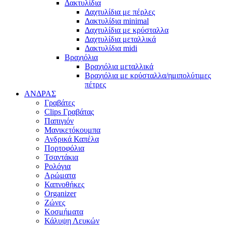
Δακτυλίδια
Δαχτυλίδια με πέρλες
Δακτυλίδια minimal
Δαχτυλίδια με κρύσταλλα
Δαχτυλίδια μεταλλικά
Δακτυλίδια midi
Βραχιόλια
Βραχιόλια μεταλλικά
Βραχιόλια με κρύσταλλα/ημιπολύτιμες
πέτρες
ΑΝΔΡΑΣ
Γραβάτες
Clips Γραβάτας
Παπιγιόν
Μανικετόκουμπα
Ανδρικά Καπέλα
Πορτοφόλια
Τσαντάκια
Ρολόγια
Αρώματα
Καπνοθήκες
Organizer
Ζώνες
Κοσμήματα
Κάλυψη Λευκών