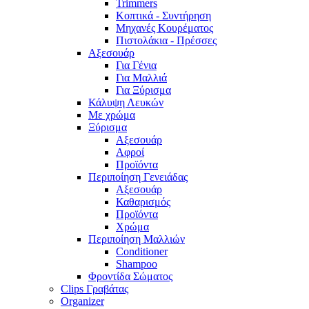
Trimmers
Κοπτικά - Συντήρηση
Μηχανές Κουρέματος
Πιστολάκια - Πρέσσες
Αξεσουάρ
Για Γένια
Για Μαλλιά
Για Ξύρισμα
Κάλυψη Λευκών
Με χρώμα
Ξύρισμα
Αξεσουάρ
Αφροί
Προϊόντα
Περιποίηση Γενειάδας
Αξεσουάρ
Καθαρισμός
Προϊόντα
Χρώμα
Περιποίηση Μαλλιών
Conditioner
Shampoo
Φροντίδα Σώματος
Clips Γραβάτας
Organizer