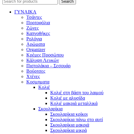
Search
ΓΥΝΑΙΚΑ
Τσάντες
Πορτοφόλια
Ζώνες
Καπνοθήκες
Ρολόγια
Αρώματα
Organizer
Κρέμες Προσώπου
Κάλυψη Λευκών
Πιστολάκια – Σεσουάρ
Βούρτσες
Χτένες
Κοσμηματα
Κολιέ
Κολιέ στη βάση του λαιμού
Κολιέ με αλυσίδα
Κολιέ μακριά μεταλλικά
Σκουλαρίκια
Σκουλαρίκια κρίκοι
Σκουλαρίκια πάνω στο αυτί
Σκουλαρίκια μακριά
Σκουλαρίκια μικρά