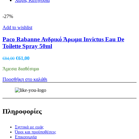
Χωρίς Κατηγορία
-27%
Add to wishlist
Paco Rabanne Ανδρικό Άρωμα Invictus Eau De
Toilette Spray 50ml
Original
Η
€
61,00
€
84,00
price
τρέχουσα
Άμεσα διαθέσιμο
was:
τιμή
€84,00.
είναι:
Προσθήκη στο καλάθι
€61,00.
Πληροφορίες
Σχετικά με εμάς
Όροι και προϋποθέσεις
Επικοινωνία