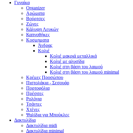
Γυναίκα
Organizer
Αρώματα
Βούρτσες
Ζώνες
Κάλυψη Λευκών
Καπνοθήκες
Κοσμηματα
Άνδρας
Κολιέ
Κολιέ μακριά μεταλλικά
Κολιέ με αλυσίδα
Κολιέ στη βάση του λαιμού
Κολιέ στη βάση του λαιμού minimal
Κρέμες Προσώπου
Πιστολάκια - Σεσουάρ
Πορτοφόλια
Πρέσσες
Ρολόγια
Τσάντες
Χτένες
Ψαλίδια για Μπούκλες
Δακτυλίδια
Δακτυλίδια midi
Δακτυλίδια minimal