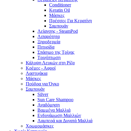
Conditioner
Keratin Oil
Μάσκες
Πρέσσες Για Κερατίνη
Σαμπουάν
Λείανσης - SteamPod
Λιπαρότητα
Ξηροδερμία
Πιτυρίδα
Σπάσιμο της Τρίχας
Τριχόπτωση
Κάλυψη Λευκών στη Ρίζα
Κρέμες - Αφροί
Λαστιχάκια
Μάσκες
Πούδρα για Όγκο
Σαμπουάν
Silver
Sun Care Shampoo
Αναδόμηση
Βαμμένα Μαλλιά
Ενδυνάμωση Μαλλιών
Λαμπερά και Δυνατά Μαλλιά
Χρωμομάσκες