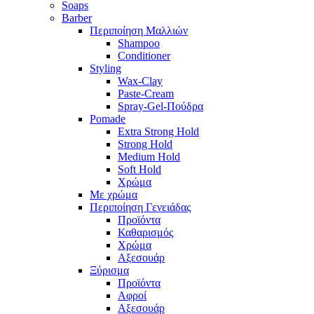
Soaps
Barber
Περιποίηση Μαλλιών
Shampoo
Conditioner
Styling
Wax-Clay
Paste-Cream
Spray-Gel-Πούδρα
Pomade
Extra Strong Hold
Strong Hold
Medium Hold
Soft Hold
Χρώμα
Με χρώμα
Περιποίηση Γενειάδας
Προϊόντα
Καθαρισμός
Χρώμα
Αξεσουάρ
Ξύρισμα
Προϊόντα
Αφροί
Αξεσουάρ