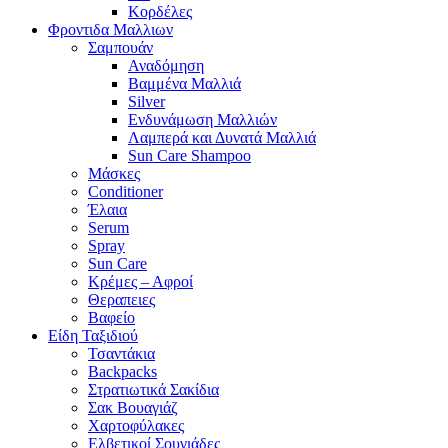
Κορδέλες
Φροντιδα Μαλλιων
Σαμπουάν
Αναδόμηση
Βαμμένα Μαλλιά
Silver
Ενδυνάμωση Μαλλιών
Λαμπερά και Δυνατά Μαλλιά
Sun Care Shampoo
Μάσκες
Conditioner
Έλαια
Serum
Spray
Sun Care
Κρέμες – Αφροί
Θεραπειες
Βαφείο
Είδη Ταξιδιού
Τσαντάκια
Backpacks
Στρατιωτικά Σακίδια
Σακ Βουαγιάζ
Χαρτοφύλακες
Ελβετικοί Σουγιάδες