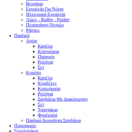
Βερνίκια
Εργαλεία Για Νύχια
Ηλεκτρικά Εργαλεία
Λίμες - Buffer - Pusher
Περιποίηση Νυχιών
Ράσπες
Παιδικά
Αγόρι
Καπέλα
Κοστούμια
Παπιγιόν
Ρολόγια
Σετ
Κορίτσι
Καπέλα
Κορδέλες
Κοσμήματα
Ρολόγια
Σανδάλια Με Διακόσμηση
Σετ
Τσαντάκια
Φορέματα
Παιδικά Δερμάτινα Σανδάλια
Προσφορές
Σκουλαρίκια