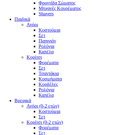
Φροντίδα Σώματος
Μηχανές Κουρέματος
Shavers
Παιδικά
Αγόρι
Κοστούμια
Σετ
Παπιγιόν
Ρολόγια
Καπέλα
Κορίτσι
Φορέματα
Σετ
Τσαντάκια
Κοσμήματα
Κορδέλες
Ρολόγια
Καπέλα
Βρεφικά
Αγόρι (0-2 ετών)
Κοστούμια
Σετ
Κορίτσι (0-2 ετών)
Φορέματα
Σετ