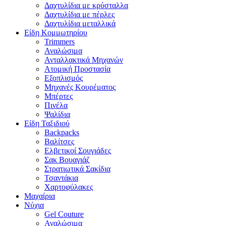
Δαχτυλίδια με κρύσταλλα
Δαχτυλίδια με πέρλες
Δαχτυλίδια μεταλλικά
Είδη Κομμωτηρίου
Trimmers
Αναλώσιμα
Ανταλλακτικά Μηχανών
Ατομική Προστασία
Εξοπλισμός
Μηχανές Κουρέματος
Μπέρτες
Πινέλα
Ψαλίδια
Είδη Ταξιδιού
Backpacks
Βαλίτσες
Ελβετικοί Σουγιάδες
Σακ Βουαγιάζ
Στρατιωτικά Σακίδια
Τσαντάκια
Χαρτοφύλακες
Μαχαίρια
Νύχια
Gel Couture
Αναλώσιμα