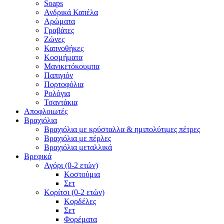
Soaps
Ανδρικά Καπέλα
Αρώματα
Γραβάτες
Ζώνες
Καπνοθήκες
Κοσμήματα
Μανικετόκουμπα
Παπιγιόν
Πορτοφόλια
Ρολόγια
Τσαντάκια
Αποφλοιωτές
Βραχιόλια
Βραχιόλια με κρύσταλλα & ημιπολύτιμες πέτρες
Βραχιόλια με πέρλες
Βραχιόλια μεταλλικά
Βρεφικά
Αγόρι (0-2 ετών)
Κοστούμια
Σετ
Κορίτσι (0-2 ετών)
Κορδέλες
Σετ
Φορέματα