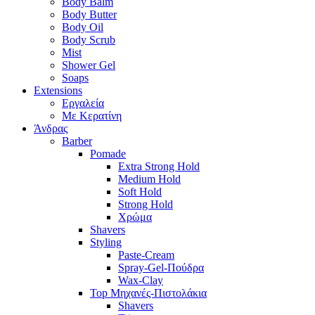
Body Balm
Body Butter
Body Oil
Body Scrub
Mist
Shower Gel
Soaps
Extensions
Εργαλεία
Με Κερατίνη
Άνδρας
Barber
Pomade
Extra Strong Hold
Medium Hold
Soft Hold
Strong Hold
Χρώμα
Shavers
Styling
Paste-Cream
Spray-Gel-Πούδρα
Wax-Clay
Top Μηχανές-Πιστολάκια
Shavers