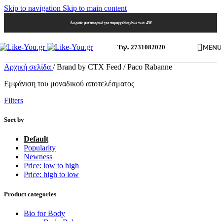
Skip to navigation
Skip to main content
Δωρεάν μεταφορικά για παραγγελίες άνω των 45€
MEN
Τηλ. 2731082020
Αρχική σελίδα
/
Brand by CTX Feed
/
Paco Rabanne
Εμφάνιση του μοναδικού αποτελέσματος
Filters
Sort by
Default
Popularity
Newness
Price: low to high
Price: high to low
Product categories
Bio for Body