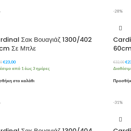
%
-28%
rdinal Σακ Βουαγιάζ 1300/402
Cardi
cm Σε Μπλε
60cm
€
23,00
€
2
00
€
32,00
έσιμο από 1 έως 3 ημέρες
Διαθέσιμ
σθήκη στο καλάθι
Προσθήκ
%
-31%
rdinal Σακ Βουαγιάζ 1300/404
Cardi