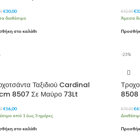
€
30,00
€
3
00
€
42,00
α διαθέσιμο
Άμεσα δι
σθήκη στο καλάθι
Προσθήκ
%
-23%
οχοτσάντα Ταξιδιού Cardinal
Τροχο
cm 8507 Σε Μαύρο 73Lt
8508 
€
56,00
€
6
00
€
79,00
έσιμο από 1 έως 3 ημέρες
Διαθέσιμ
σθήκη στο καλάθι
Προσθήκ