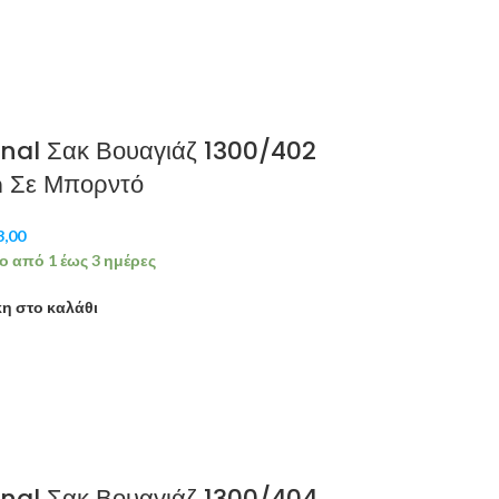
nal Σακ Βουαγιάζ 1300/402
 Σε Μπορντό
3,00
ο από 1 έως 3 ημέρες
η στο καλάθι
nal Σακ Βουαγιάζ 1300/404