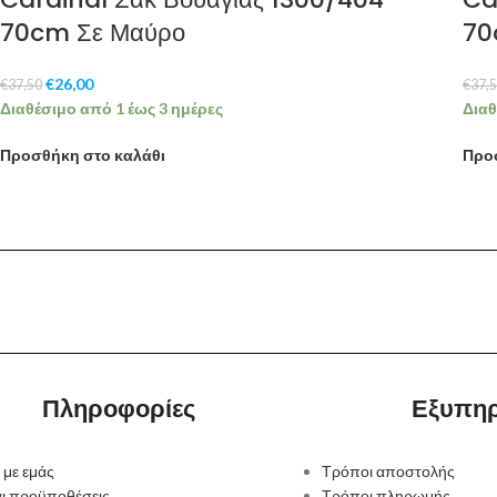
70cm Σε Μαύρο
70
€
26,00
€
37,50
€
37,
Διαθέσιμο από 1 έως 3 ημέρες
Διαθ
Προσθήκη στο καλάθι
Προ
Πληροφορίες
Εξυπη
 με εμάς
Τρόποι αποστολής
αι προϋποθέσεις
Τρόποι πληρωμής