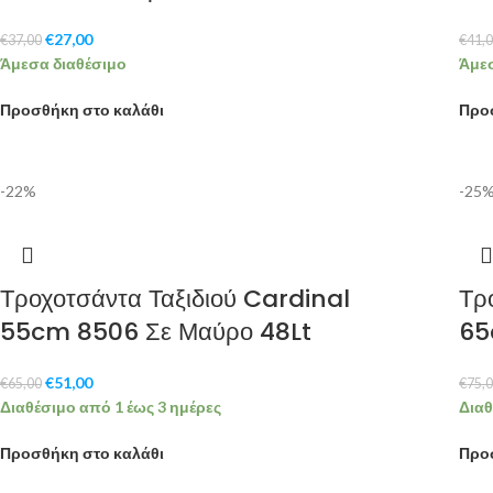
€
27,00
€
37,00
€
41,
Άμεσα διαθέσιμο
Άμεσ
Προσθήκη στο καλάθι
Προ
-22%
-25
Τροχοτσάντα Ταξιδιού Cardinal
Τρ
55cm 8506 Σε Μαύρο 48Lt
65
€
51,00
€
65,00
€
75,
Διαθέσιμο από 1 έως 3 ημέρες
Διαθ
Προσθήκη στο καλάθι
Προ