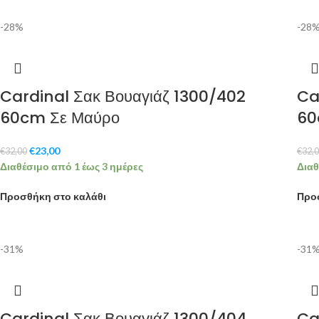
-28%
-28
Cardinal Σακ Βουαγιάζ 1300/402
Ca
60cm Σε Μαύρο
60
€
23,00
€
32,00
€
32,
Διαθέσιμο από 1 έως 3 ημέρες
Διαθ
Προσθήκη στο καλάθι
Προ
-31%
-31
Cardinal Σακ Βουαγιάζ 1300/404
Ca