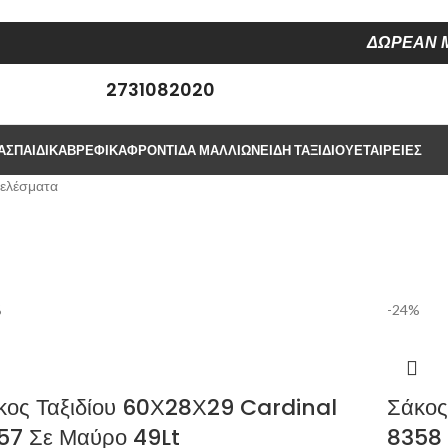
ΔΩΡΕΑΝ Μ
2731082020
ΑΣ
ΠΑΙΔΙΚΆ
ΒΡΕΦΙΚΆ
ΦΡΟΝΤΙΔΑ ΜΑΛΛΙΩΝ
ΕΊΔΗ ΤΑΞΙΔΙΟΎ
ΕΤΑΙΡΕΊΕΣ
τελέσματα
%
-24%
κος Ταξιδίου 60Χ28Χ29 Cardinal
Σάκος
57 Σε Μαύρο 49Lt
8358 