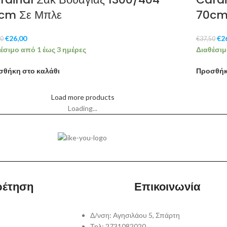
cm Σε Μπλε
70cm
€
26,00
€
2
50
€
37,50
έσιμο από 1 έως 3 ημέρες
Διαθέσιμ
σθήκη στο καλάθι
Προσθήκ
Load more products
Loading...
ρέτηση
Επικοινωνία
Δ/νση: Αγησιλάου 5, Σπάρτη
Τηλ: 2731082020