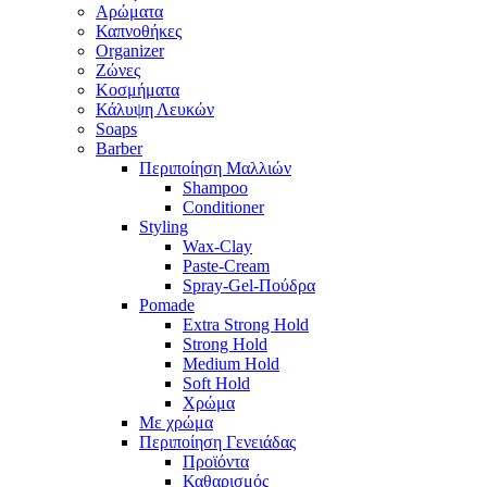
Αρώματα
Καπνοθήκες
Organizer
Ζώνες
Κοσμήματα
Κάλυψη Λευκών
Soaps
Barber
Περιποίηση Μαλλιών
Shampoo
Conditioner
Styling
Wax-Clay
Paste-Cream
Spray-Gel-Πούδρα
Pomade
Extra Strong Hold
Strong Hold
Medium Hold
Soft Hold
Χρώμα
Με χρώμα
Περιποίηση Γενειάδας
Προϊόντα
Καθαρισμός