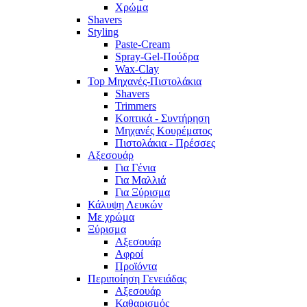
Χρώμα
Shavers
Styling
Paste-Cream
Spray-Gel-Πούδρα
Wax-Clay
Top Μηχανές-Πιστολάκια
Shavers
Trimmers
Κοπτικά - Συντήρηση
Μηχανές Κουρέματος
Πιστολάκια - Πρέσσες
Αξεσουάρ
Για Γένια
Για Μαλλιά
Για Ξύρισμα
Κάλυψη Λευκών
Με χρώμα
Ξύρισμα
Αξεσουάρ
Αφροί
Προϊόντα
Περιποίηση Γενειάδας
Αξεσουάρ
Καθαρισμός