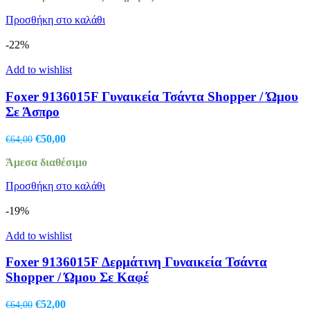
€61,00.
είναι:
Προσθήκη στο καλάθι
€39,00.
-22%
Add to wishlist
Foxer 9136015F Γυναικεία Τσάντα Shopper / Ώμου
Σε Άσπρο
Original
Η
€
50,00
€
64,00
price
τρέχουσα
Άμεσα διαθέσιμο
was:
τιμή
€64,00.
είναι:
Προσθήκη στο καλάθι
€50,00.
-19%
Add to wishlist
Foxer 9136015F Δερμάτινη Γυναικεία Τσάντα
Shopper / Ώμου Σε Καφέ
Original
Η
€
52,00
€
64,00