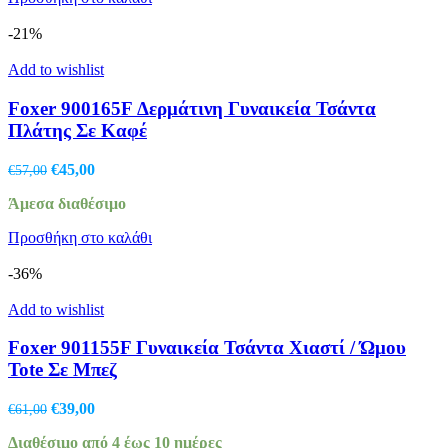
€36,00.
-21%
Add to wishlist
Foxer 900165F Δερμάτινη Γυναικεία Τσάντα
Πλάτης Σε Καφέ
Original
Η
€
45,00
€
57,00
price
τρέχουσα
Άμεσα διαθέσιμο
was:
τιμή
€57,00.
είναι:
Προσθήκη στο καλάθι
€45,00.
-36%
Add to wishlist
Foxer 901155F Γυναικεία Τσάντα Χιαστί / Ώμου
Tote Σε Μπεζ
Original
Η
€
39,00
€
61,00
price
τρέχουσα
Διαθέσιμο από 4 έως 10 ημέρες
was:
τιμή