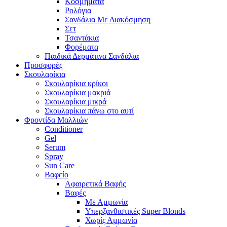
Κοσμήματα
Ρολόγια
Σανδάλια Με Διακόσμηση
Σετ
Τσαντάκια
Φορέματα
Παιδικά Δερμάτινα Σανδάλια
Προσφορές
Σκουλαρίκια
Σκουλαρίκια κρίκοι
Σκουλαρίκια μακριά
Σκουλαρίκια μικρά
Σκουλαρίκια πάνω στο αυτί
Φροντίδα Μαλλιών
Conditioner
Gel
Serum
Spray
Sun Care
Βαφείο
Αφαιρετικά Βαφής
Βαφές
Με Αμμωνία
Υπερξανθιστικές Super Blonds
Χωρίς Αμμωνία