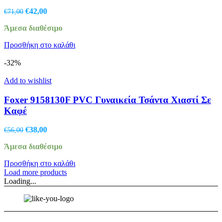
Original
Η
€
42,00
€
71,00
price
τρέχουσα
Άμεσα διαθέσιμο
was:
τιμή
€71,00.
είναι:
Προσθήκη στο καλάθι
€42,00.
-32%
Add to wishlist
Foxer 9158130F PVC Γυναικεία Τσάντα Χιαστί Σε
Καφέ
Original
Η
€
38,00
€
56,00
price
τρέχουσα
Άμεσα διαθέσιμο
was:
τιμή
€56,00.
είναι:
Προσθήκη στο καλάθι
€38,00.
Load more products
Loading...