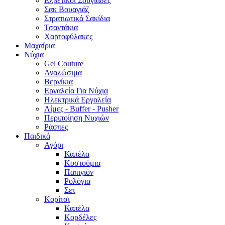
Ελβετικοί Σουγιάδες
Σακ Βουαγιάζ
Στρατιωτικά Σακίδια
Τσαντάκια
Χαρτοφύλακες
Μαχαίρια
Νύχια
Gel Couture
Αναλώσιμα
Βερνίκια
Εργαλεία Για Νύχια
Ηλεκτρικά Εργαλεία
Λίμες - Buffer - Pusher
Περιποίηση Νυχιών
Ράσπες
Παιδικά
Αγόρι
Καπέλα
Κοστούμια
Παπιγιόν
Ρολόγια
Σετ
Κορίτσι
Καπέλα
Κορδέλες