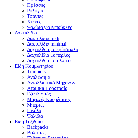
Πρέσσες
Ρολόγια
Τσάντες
Χτένες
Ψαλίδια για Μπούκλες
Δακτυλίδια
Δακτυλίδια midi
Δακτυλίδια minimal
Δαχτυλίδια με κρύσταλλα
Δαχτυλίδια με πέρλες
Δαχτυλίδια μεταλλικά
Είδη Κομμωτηρίου
Trimmers
Αναλώσιμα
Ανταλλακτικά Μηχανών
Ατομική Προστασία
Εξοπλισμός
Μηχανές Κουρέματος
Μπέρτες
Πινέλα
Ψαλίδια
Είδη Ταξιδιού
Backpacks
Βαλίτσες