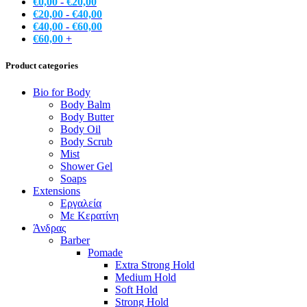
€
0,00
-
€
20,00
€
20,00
-
€
40,00
€
40,00
-
€
60,00
€
60,00
+
Product categories
Bio for Body
Body Balm
Body Butter
Body Oil
Body Scrub
Mist
Shower Gel
Soaps
Extensions
Εργαλεία
Με Κερατίνη
Άνδρας
Barber
Pomade
Extra Strong Hold
Medium Hold
Soft Hold
Strong Hold