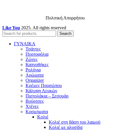
Πολιτική Απορρήτου
Like You
2025. All rights reserved
Search
ΓΥΝΑΙΚΑ
Τσάντες
Πορτοφόλια
Ζώνες
Καπνοθήκες
Ρολόγια
Αρώματα
Organizer
Κρέμες Προσώπου
Κάλυψη Λευκών
Πιστολάκια – Σεσουάρ
Βούρτσες
Χτένες
Κοσμηματα
Κολιέ
Κολιέ στη βάση του λαιμού
Κολιέ με αλυσίδα