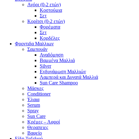
Αγόρι (0-2 ετών)
Κοστούμια
Σετ
Κορίτσι (0-2 ετών)
Φορέματα
Σετ
Κορδέλες
Φροντιδα Μαλλιων
Σαμπουάν
Αναδόμηση
Βαμμένα Μαλλιά
Silver
Ενδυνάμωση Μαλλιών
Λαμπερά και Δυνατά Μαλλιά
Sun Care Shampoo
Μάσκες
Conditioner
Έλαια
Serum
Spray
Sun Care
Κρέμες – Αφροί
Θεραπειες
Βαφείο
Είδη Ταξιδιού