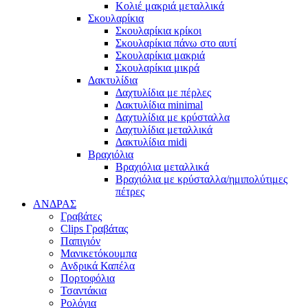
Κολιέ μακριά μεταλλικά
Σκουλαρίκια
Σκουλαρίκια κρίκοι
Σκουλαρίκια πάνω στο αυτί
Σκουλαρίκια μακριά
Σκουλαρίκια μικρά
Δακτυλίδια
Δαχτυλίδια με πέρλες
Δακτυλίδια minimal
Δαχτυλίδια με κρύσταλλα
Δαχτυλίδια μεταλλικά
Δακτυλίδια midi
Βραχιόλια
Βραχιόλια μεταλλικά
Βραχιόλια με κρύσταλλα/ημιπολύτιμες
πέτρες
ΑΝΔΡΑΣ
Γραβάτες
Clips Γραβάτας
Παπιγιόν
Μανικετόκουμπα
Ανδρικά Καπέλα
Πορτοφόλια
Τσαντάκια
Ρολόγια