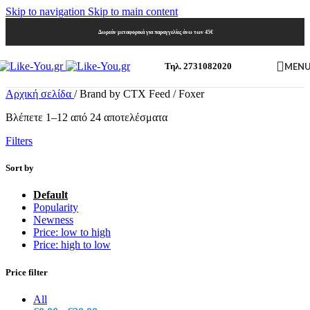
Skip to navigation
Skip to main content
Δωρεάν μεταφορικά για παραγγελίες άνω των 45€
MEN
Τηλ. 2731082020
Αρχική σελίδα
/
Brand by CTX Feed
/
Foxer
Βλέπετε 1–12 από 24 αποτελέσματα
Filters
Sort by
Default
Popularity
Newness
Price: low to high
Price: high to low
Price filter
All