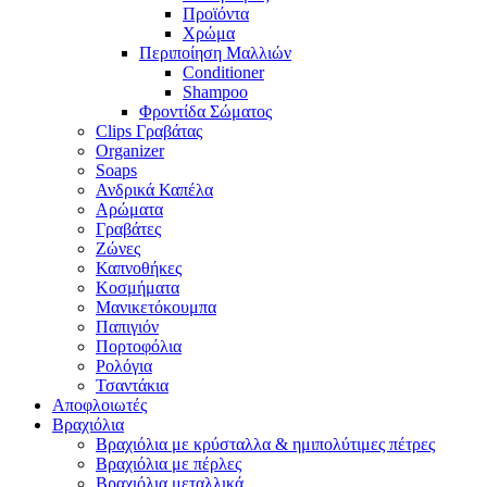
Προϊόντα
Χρώμα
Περιποίηση Μαλλιών
Conditioner
Shampoo
Φροντίδα Σώματος
Clips Γραβάτας
Organizer
Soaps
Ανδρικά Καπέλα
Αρώματα
Γραβάτες
Ζώνες
Καπνοθήκες
Κοσμήματα
Μανικετόκουμπα
Παπιγιόν
Πορτοφόλια
Ρολόγια
Τσαντάκια
Αποφλοιωτές
Βραχιόλια
Βραχιόλια με κρύσταλλα & ημιπολύτιμες πέτρες
Βραχιόλια με πέρλες
Βραχιόλια μεταλλικά