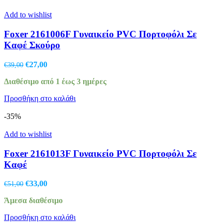
Add to wishlist
Foxer 2161006F Γυναικείο PVC Πορτοφόλι Σε
Καφέ Σκούρο
Original
Η
€
27,00
€
39,00
price
τρέχουσα
Διαθέσιμο από 1 έως 3 ημέρες
was:
τιμή
€39,00.
είναι:
Προσθήκη στο καλάθι
€27,00.
-35%
Add to wishlist
Foxer 2161013F Γυναικείο PVC Πορτοφόλι Σε
Καφέ
Original
Η
€
33,00
€
51,00
price
τρέχουσα
Άμεσα διαθέσιμο
was:
τιμή
€51,00.
είναι:
Προσθήκη στο καλάθι
€33,00.