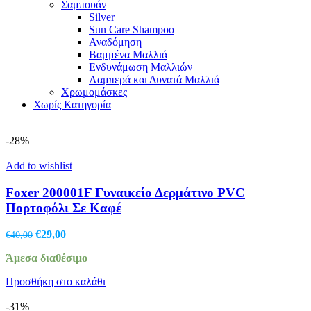
Σαμπουάν
Silver
Sun Care Shampoo
Αναδόμηση
Βαμμένα Μαλλιά
Ενδυνάμωση Μαλλιών
Λαμπερά και Δυνατά Μαλλιά
Χρωμομάσκες
Χωρίς Κατηγορία
-28%
Add to wishlist
Foxer 200001F Γυναικείο Δερμάτινο PVC
Πορτοφόλι Σε Καφέ
Original
Η
€
29,00
€
40,00
price
τρέχουσα
Άμεσα διαθέσιμο
was:
τιμή
€40,00.
είναι:
Προσθήκη στο καλάθι
€29,00.
-31%