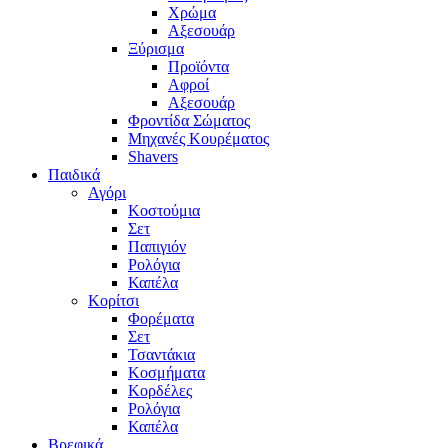
Χρώμα
Αξεσουάρ
Ξύρισμα
Προϊόντα
Αφροί
Αξεσουάρ
Φροντίδα Σώματος
Μηχανές Κουρέματος
Shavers
Παιδικά
Αγόρι
Κοστούμια
Σετ
Παπιγιόν
Ρολόγια
Καπέλα
Κορίτσι
Φορέματα
Σετ
Τσαντάκια
Κοσμήματα
Κορδέλες
Ρολόγια
Καπέλα
Βρεφικά