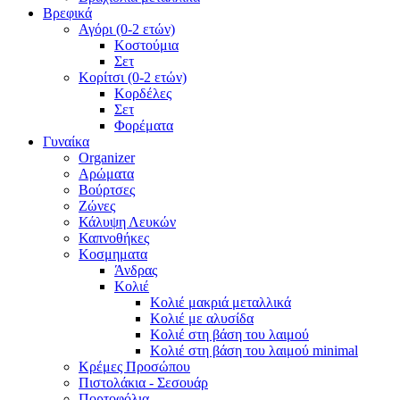
Βρεφικά
Αγόρι (0-2 ετών)
Κοστούμια
Σετ
Κορίτσι (0-2 ετών)
Κορδέλες
Σετ
Φορέματα
Γυναίκα
Organizer
Αρώματα
Βούρτσες
Ζώνες
Κάλυψη Λευκών
Καπνοθήκες
Κοσμηματα
Άνδρας
Κολιέ
Κολιέ μακριά μεταλλικά
Κολιέ με αλυσίδα
Κολιέ στη βάση του λαιμού
Κολιέ στη βάση του λαιμού minimal
Κρέμες Προσώπου
Πιστολάκια - Σεσουάρ
Πορτοφόλια