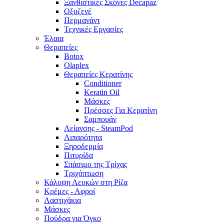
Ξανθιστικές Σκόνες Decapaz
Οξυζενέ
Περμανάντ
Τεχνικές Εργασίες
Έλαια
Θεραπείες
Botox
Olaplex
Θεραπείες Κερατίνης
Conditioner
Keratin Oil
Μάσκες
Πρέσσες Για Κερατίνη
Σαμπουάν
Λείανσης - SteamPod
Λιπαρότητα
Ξηροδερμία
Πιτυρίδα
Σπάσιμο της Τρίχας
Τριχόπτωση
Κάλυψη Λευκών στη Ρίζα
Κρέμες - Αφροί
Λαστιχάκια
Μάσκες
Πούδρα για Όγκο