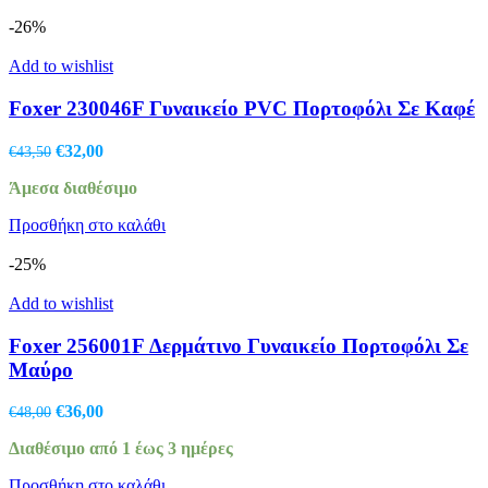
-26%
Add to wishlist
Foxer 230046F Γυναικείο PVC Πορτοφόλι Σε Καφέ
Original
Η
€
32,00
€
43,50
price
τρέχουσα
Άμεσα διαθέσιμο
was:
τιμή
€43,50.
είναι:
Προσθήκη στο καλάθι
€32,00.
-25%
Add to wishlist
Foxer 256001F Δερμάτινο Γυναικείο Πορτοφόλι Σε
Μαύρο
Original
Η
€
36,00
€
48,00
price
τρέχουσα
Διαθέσιμο από 1 έως 3 ημέρες
was:
τιμή
€48,00.
είναι:
Προσθήκη στο καλάθι