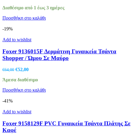
price
τρέχουσα
Διαθέσιμο από 1 έως 3 ημέρες
was:
τιμή
€64,00.
είναι:
Προσθήκη στο καλάθι
€52,00.
-19%
Add to wishlist
Foxer 9136015F Δερμάτινη Γυναικεία Τσάντα
Shopper / Ώμου Σε Μαύρο
Original
Η
€
52,00
€
64,00
price
τρέχουσα
Άμεσα διαθέσιμο
was:
τιμή
€64,00.
είναι:
Προσθήκη στο καλάθι
€52,00.
-41%
Add to wishlist
Foxer 9158129F PVC Γυναικεία Τσάντα Πλάτης Σε
Καφέ