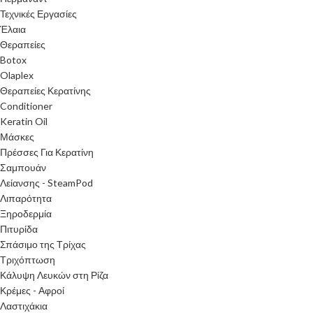
Τεχνικές Εργασίες
Έλαια
Θεραπείες
Botox
Olaplex
Θεραπείες Κερατίνης
Conditioner
Keratin Oil
Μάσκες
Πρέσσες Για Κερατίνη
Σαμπουάν
Λείανσης - SteamPod
Λιπαρότητα
Ξηροδερμία
Πιτυρίδα
Σπάσιμο της Τρίχας
Τριχόπτωση
Κάλυψη Λευκών στη Ρίζα
Κρέμες - Αφροί
Λαστιχάκια